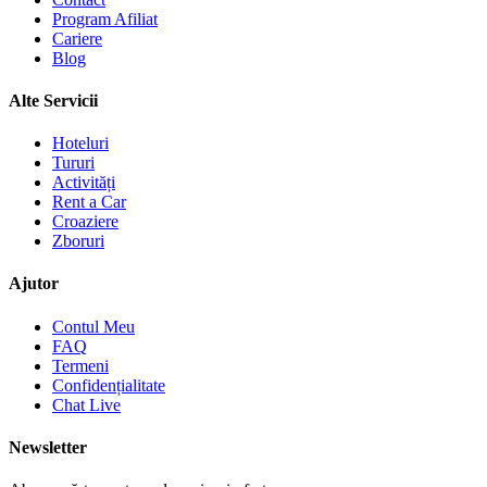
Program Afiliat
Cariere
Blog
Alte Servicii
Hoteluri
Tururi
Activități
Rent a Car
Croaziere
Zboruri
Ajutor
Contul Meu
FAQ
Termeni
Confidențialitate
Chat Live
Newsletter