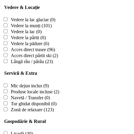
Vedere & Locație
Vedere la lac glaciar
(0)
Vedere la munți
(101)
Vedere la lac
(0)
Vedere la pârtii
(0)
Vedere la pădure
(6)
Acces direct trasee
(96)
Acces direct pârtii ski
(2)
Lângă râu / pârâu
(23)
Servicii & Extra
Mic dejun inclus
(9)
Produse locale incluse
(2)
Navetă / Transfer
(0)
Tur ghidat disponibil
(0)
Zonă de relaxare
(123)
Gospodărie & Rural
Livadă
(30)