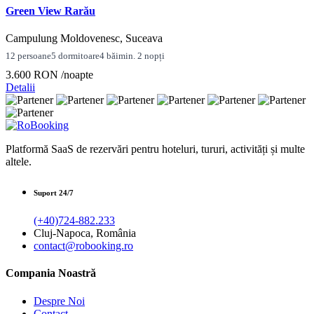
Green View Rarău
Campulung Moldovenesc, Suceava
12 persoane
5 dormitoare
4 băi
min. 2 nopți
3.600 RON
/noapte
Detalii
Platformă SaaS de rezervări pentru hoteluri, tururi, activități și multe
altele.
Suport 24/7
(+40)724-882.233
Cluj-Napoca, România
contact@robooking.ro
Compania Noastră
Despre Noi
Contact