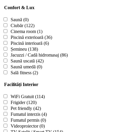
Confort & Lux
Saună
(0)
Ciubăr
(122)
Cinema room
(1)
Piscină exterioară
(36)
Piscină interioară
(6)
Șemineu
(138)
Jacuzzi / Cadă hidromasaj
(86)
Saună uscată
(42)
Saună umedă
(0)
Sală fitness
(2)
Facilități Interior
WiFi Gratuit
(114)
Frigider
(120)
Pet friendly
(42)
Fumatul interzis
(4)
Fumatul permis
(0)
Videoproiector
(0)
TV Satelit / Smart TV
(154)