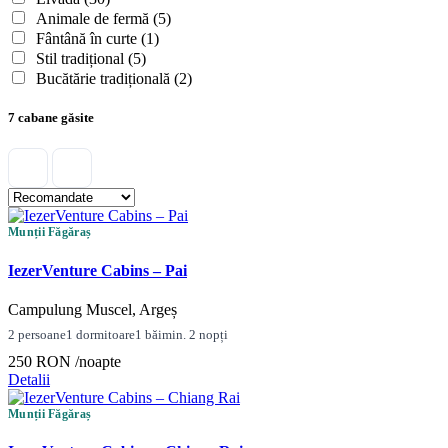
Animale de fermă
(5)
Fântână în curte
(1)
Stil tradițional
(5)
Bucătărie tradițională
(2)
7 cabane găsite
Munții Făgăraș
IezerVenture Cabins – Pai
Campulung Muscel, Argeș
2 persoane
1 dormitoare
1 băi
min. 2 nopți
250 RON
/noapte
Detalii
Munții Făgăraș