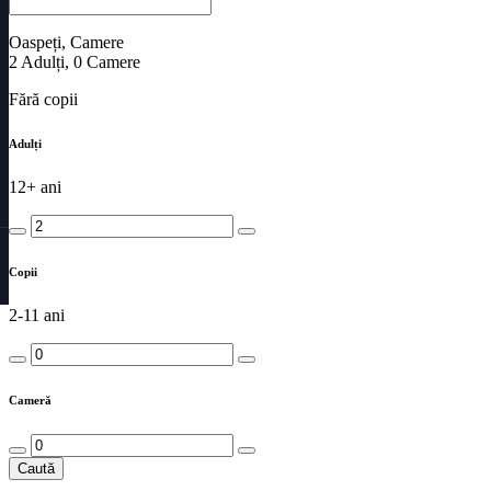
Oaspeți, Camere
2
Adulți
,
0
Camere
Fără copii
Adulți
12+ ani
Copii
2-11 ani
Cameră
Caută