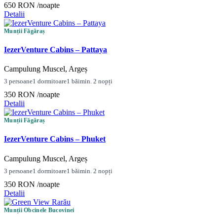
650 RON
/noapte
Detalii
Munții Făgăraș
IezerVenture Cabins – Pattaya
Campulung Muscel, Argeș
3 persoane
1 dormitoare
1 băi
min. 2 nopți
350 RON
/noapte
Detalii
Munții Făgăraș
IezerVenture Cabins – Phuket
Campulung Muscel, Argeș
3 persoane
1 dormitoare
1 băi
min. 2 nopți
350 RON
/noapte
Detalii
Munții Obcinele Bucovinei