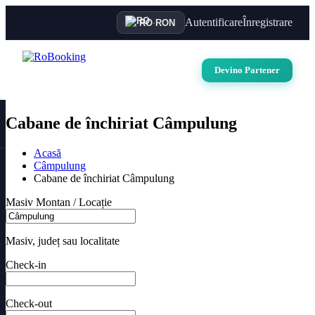
Autentificare
Înregistrare
RO
·
RON
Devino Partener
Cabane de închiriat Câmpulung
Acasă
Câmpulung
Cabane de închiriat Câmpulung
Masiv Montan / Locație
Masiv, județ sau localitate
Check-in
Check-out