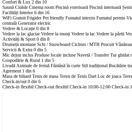
Confort & Lux
2 din 10
Saună
Ciubăr
Cinema room
Piscină exterioară
Piscină interioară
Șemi
Facilități Interior
6 din 16
WiFi Gratuit
Frigider
Pet friendly
Fumatul interzis
Fumatul permis
Vi
centrală
Generator electric
Vedere & Locație
0 din 8
Vedere la lac glaciar
Vedere la munți
Vedere la lac
Vedere la pârtii
Ved
Activități & Sport
0 din 8
Drumeții montane
Schi / Snowboard
Ciclism / MTB
Pescuit
Vânătoa
Servicii & Extra
0 din 5
Mic dejun inclus
Produse locale incluse
Navetă / Transfer
Tur ghidat 
Gospodărie & Rural
1 din 5
Livadă
Animale de fermă
Fântână în curte
Stil tradițional
Bucătărie tr
Agrement
1 din 6
Masa de biliard
Tenis de masa
Teren de Tenis
Dart
Loc de joaca
Tere
Check-in/out
0 din 6
Check-in flexibil
Check-out flexibil
Check-in 10:00-12:00
Check-in 