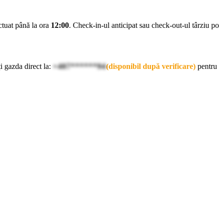
ectuat până la ora
12:00
. Check-in-ul anticipat sau check-out-ul târziu pot 
i gazda direct la:
+407******94
(disponibil după verificare)
pentru 