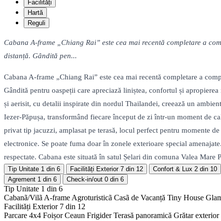
Facilități
Hartă
Reguli
Cabana A-frame „Chiang Rai” este cea mai recentă completare a comple
distanță. Gândită pen...
Cabana A-frame „Chiang Rai” este cea mai recentă completare a complex
Gândită pentru oaspeții care apreciază liniștea, confortul și apropier
și aerisit, cu detalii inspirate din nordul Thailandei, creează un ambie
Iezer-Păpușa, transformând fiecare început de zi într-un moment de calm 
privat tip jacuzzi, amplasat pe terasă, locul perfect pentru momente de
electronice. Se poate fuma doar în zonele exterioare special amenajate.
respectate. Cabana este situată în satul Șelari din comuna Valea Mare P
Tip Unitate
1 din 6
Facilități Exterior
7 din 12
Confort & Lux
2 din 10
Agrement
1 din 6
Check-in/out
0 din 6
Tip Unitate
1 din 6
Cabanã/Vilã
A-frame
Agroturisticã
Casã de Vacanță
Tiny House
Gla
Facilități Exterior
7 din 12
Parcare 4x4
Foișor
Ceaun
Frigider
Terasă panoramică
Grătar exterior