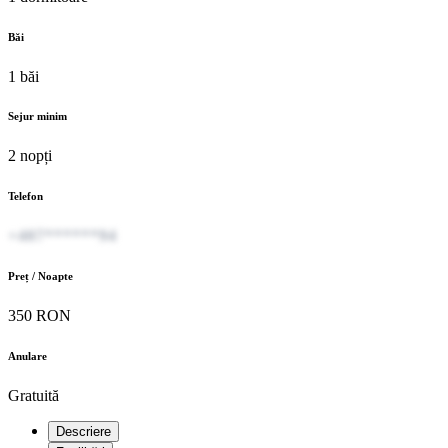
Băi
1 băi
Sejur minim
2 nopți
Telefon
+407******94
Preț / Noapte
350 RON
Anulare
Gratuită
Descriere