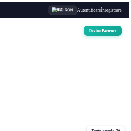
Autentificare
Înregistrare
RO
·
RON
uri
Auto
Croaziere
Contact
Devino Partener
Toate pozele (9)