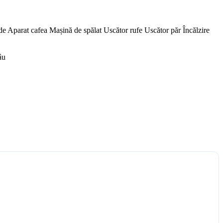
de
Aparat cafea
Mașină de spălat
Uscător rufe
Uscător păr
Încălzire
âu