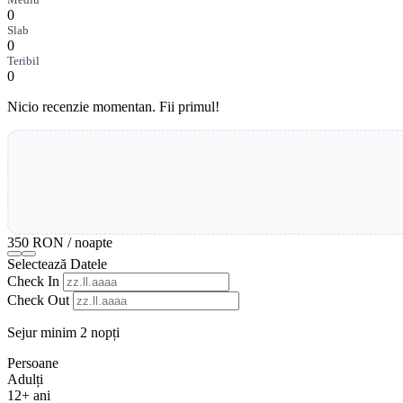
0
Slab
0
Teribil
0
Nicio recenzie momentan. Fii primul!
350 RON
/ noapte
Selectează Datele
Check In
Check Out
Sejur minim 2 nopți
Persoane
Adulți
12+ ani