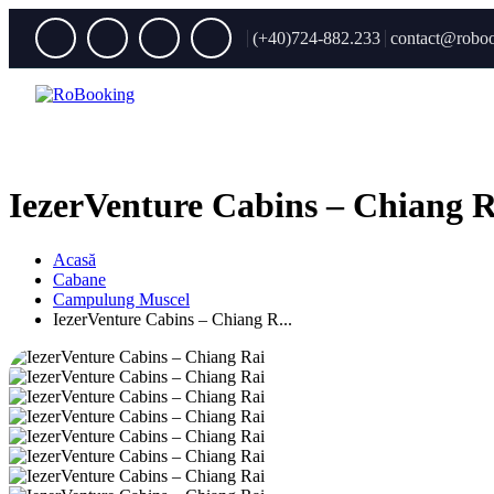
(+40)724-882.233
contact@roboo
IezerVenture Cabins – Chiang R
Acasă
Cabane
Campulung Muscel
IezerVenture Cabins – Chiang R...