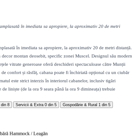
mplasată în imediata sa apropiere, la aproximativ 20 de metri
asată în imediata sa apropiere, la aproximativ 20 de metri distanță.
r-un decor montan deosebit, specific zonei Muscel. Designul său modern
fețele vitrate generoase oferă deschideri spectaculoase către Munții
de confort și răsfăț, cabana poate fi închiriată opțional cu un ciubăr
 este strict interzis în interiorul cabanelor, inclusiv tigări
de liniște (de la ora 9 seara până la ora 9 dimineața) trebuie
 din 8
Servicii & Extra
0 din 5
Gospodărie & Rural
1 din 5
abără
Hammock / Leagăn