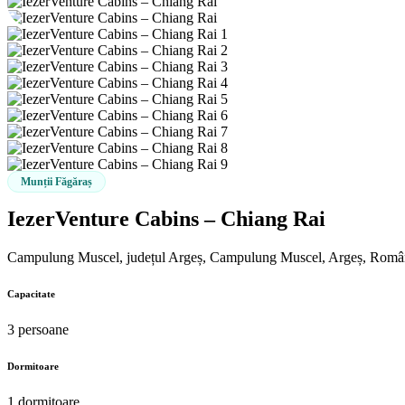
Munții Făgăraș
IezerVenture Cabins – Chiang Rai
Campulung Muscel, județul Argeș, Campulung Muscel, Argeș, Româ
Capacitate
3 persoane
Dormitoare
1 dormitoare