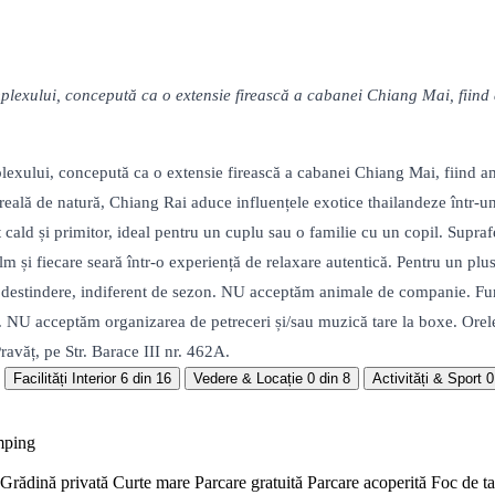
xului, concepută ca o extensie firească a cabanei Chiang Mai, fiind a
ului, concepută ca o extensie firească a cabanei Chiang Mai, fiind ampl
ea reală de natură, Chiang Rai aduce influențele exotice thailandeze înt
nt cald și primitor, ideal pentru un cuplu sau o familie cu un copil. Supra
și fiecare seară într-o experiență de relaxare autentică. Pentru un plus 
 destindere, indiferent de sezon. NU acceptăm animale de companie. Fumatul
 NU acceptăm organizarea de petreceri și/sau muzică tare la boxe. Orele 
ravăț, pe Str. Barace III nr. 462A.
Facilități Interior
6 din 16
Vedere & Locație
0 din 8
Activități & Sport
0
mping
Grădină privată
Curte mare
Parcare gratuită
Parcare acoperită
Foc de t