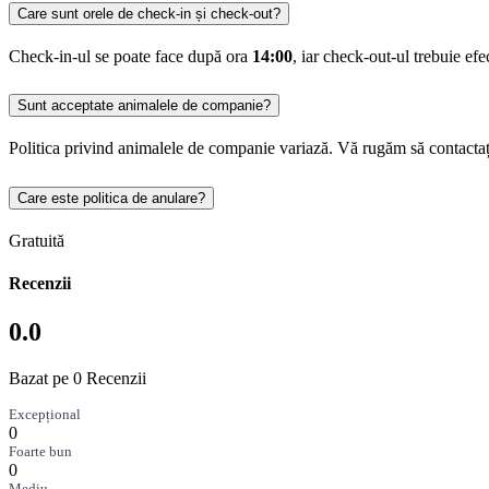
Care sunt orele de check-in și check-out?
Check-in-ul se poate face după ora
14:00
, iar check-out-ul trebuie ef
Sunt acceptate animalele de companie?
Politica privind animalele de companie variază. Vă rugăm să contactaț
Care este politica de anulare?
Gratuită
Recenzii
0.0
Bazat pe 0 Recenzii
Excepțional
0
Foarte bun
0
Mediu