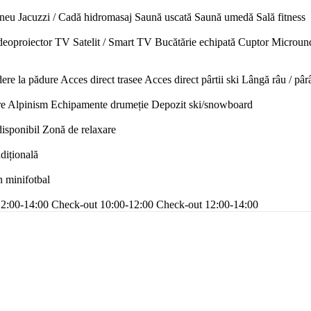
neu
Jacuzzi / Cadă hidromasaj
Saună uscată
Saună umedă
Sală fitness
deoproiector
TV Satelit / Smart TV
Bucătărie echipată
Cuptor
Microun
ere la pădure
Acces direct trasee
Acces direct pârtii ski
Lângă râu / pâr
re
Alpinism
Echipamente drumeție
Depozit ski/snowboard
disponibil
Zonă de relaxare
adițională
n minifotbal
12:00-14:00
Check-out 10:00-12:00
Check-out 12:00-14:00