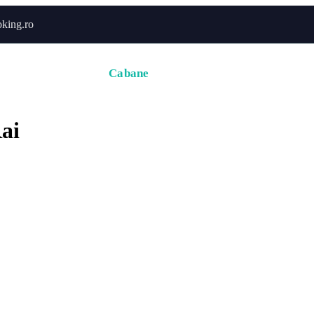
king.ro
Acasă
Hoteluri
Cabane
Tururi
Activități
Zbor
ai