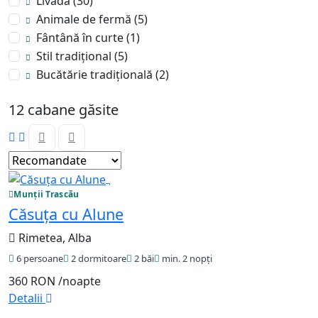
Livadă
(30)
Animale de fermă
(5)
Fântână în curte
(1)
Stil tradițional
(5)
Bucătărie tradițională
(2)
12 cabane găsite
Munții Trascău
Căsuța cu Alune
Rimetea, Alba
6 persoane
2 dormitoare
2 băi
min. 2 nopți
360 RON
/noapte
Detalii