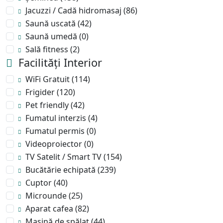
Jacuzzi / Cadă hidromasaj
(86)
Saună uscată
(42)
Saună umedă
(0)
Sală fitness
(2)
Facilități Interior
WiFi Gratuit
(114)
Frigider
(120)
Pet friendly
(42)
Fumatul interzis
(4)
Fumatul permis
(0)
Videoproiector
(0)
TV Satelit / Smart TV
(154)
Bucătărie echipată
(239)
Cuptor
(40)
Microunde
(25)
Aparat cafea
(82)
Mașină de spălat
(44)