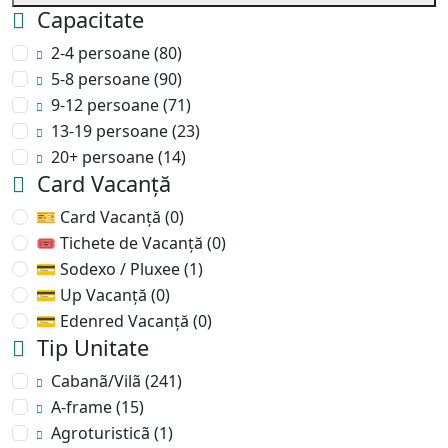
Capacitate
2-4 persoane
(80)
5-8 persoane
(90)
9-12 persoane
(71)
13-19 persoane
(23)
20+ persoane
(14)
Card Vacanță
🎫 Card Vacanță
(0)
🎟 Tichete de Vacanță
(0)
💳 Sodexo / Pluxee
(1)
💳 Up Vacanță
(0)
💳 Edenred Vacanță
(0)
Tip Unitate
Cabanã/Vilã
(241)
A-frame
(15)
Agroturisticã
(1)