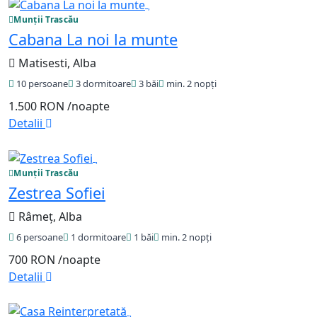
Munții Trascău
Cabana La noi la munte
Matisesti, Alba
10 persoane
3 dormitoare
3 băi
min. 2 nopți
1.500 RON
/noapte
Detalii
Munții Trascău
Zestrea Sofiei
Râmeț, Alba
6 persoane
1 dormitoare
1 băi
min. 2 nopți
700 RON
/noapte
Detalii