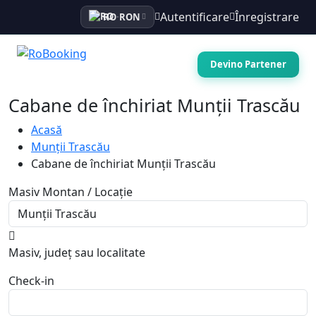
Autentificare
Înregistrare
RO
·
RON
Devino Partener
Cabane de închiriat Munții Trascău
Acasă
Munții Trascău
Cabane de închiriat Munții Trascău
Masiv Montan / Locație
Masiv, județ sau localitate
Check-in