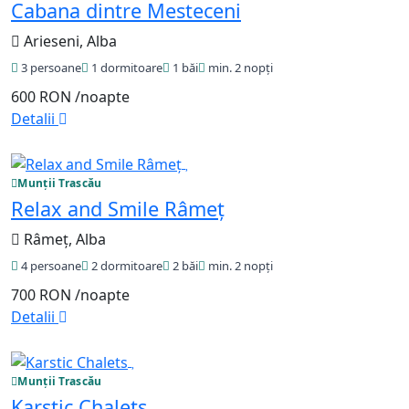
Cabana dintre Mesteceni
Arieseni, Alba
3 persoane
1 dormitoare
1 băi
min. 2 nopți
600 RON
/noapte
Detalii
Munții Trascău
Relax and Smile Râmeț
Râmeț, Alba
4 persoane
2 dormitoare
2 băi
min. 2 nopți
700 RON
/noapte
Detalii
Munții Trascău
Karstic Chalets