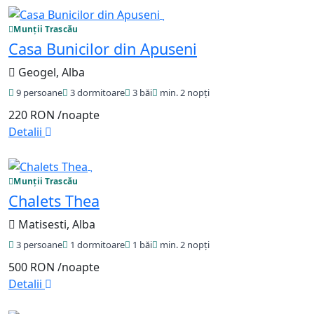
Munții Trascău
Casa Bunicilor din Apuseni
Geogel, Alba
9 persoane
3 dormitoare
3 băi
min. 2 nopți
220 RON
/noapte
Detalii
Munții Trascău
Chalets Thea
Matisesti, Alba
3 persoane
1 dormitoare
1 băi
min. 2 nopți
500 RON
/noapte
Detalii