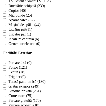
TV Satelit / Smart TV
(154)
Bucătărie echipată
(239)
Cuptor
(40)
Microunde
(25)
Aparat cafea
(82)
Mașină de spălat
(44)
Uscător rufe
(1)
Uscător păr
(1)
Încălzire centrală
(6)
Generator electric
(0)
Facilități Exterior
Parcare 4x4
(0)
Foișor
(121)
Ceaun
(28)
Frigider
(0)
Terasă panoramică
(130)
Grătar exterior
(249)
Grădină privată
(251)
Curte mare
(75)
Parcare gratuită
(176)
Parcare acoperită
(0)