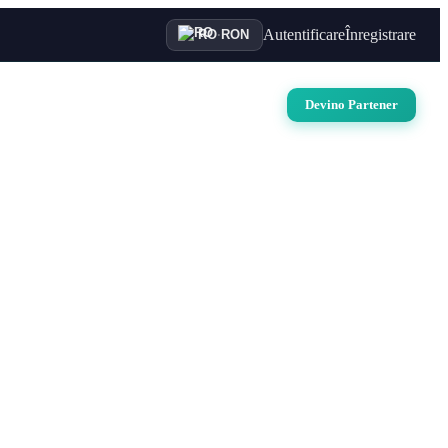
Autentificare
Înregistrare
RO
·
RON
uri
Auto
Croaziere
Contact
Devino Partener