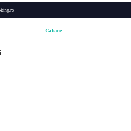
king.ro
Acasă
Hoteluri
Cabane
Tururi
Activități
Zbor
i