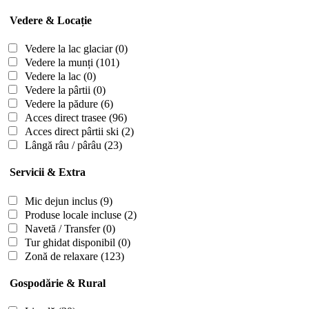
Vedere & Locație
Vedere la lac glaciar
(0)
Vedere la munți
(101)
Vedere la lac
(0)
Vedere la pârtii
(0)
Vedere la pădure
(6)
Acces direct trasee
(96)
Acces direct pârtii ski
(2)
Lângă râu / pârâu
(23)
Servicii & Extra
Mic dejun inclus
(9)
Produse locale incluse
(2)
Navetă / Transfer
(0)
Tur ghidat disponibil
(0)
Zonă de relaxare
(123)
Gospodărie & Rural