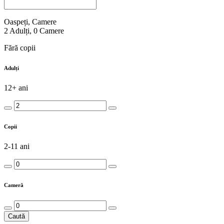
Oaspeți, Camere
2
Adulți
,
0
Camere
Fără copii
Adulți
12+ ani
Copii
2-11 ani
Cameră
Caută