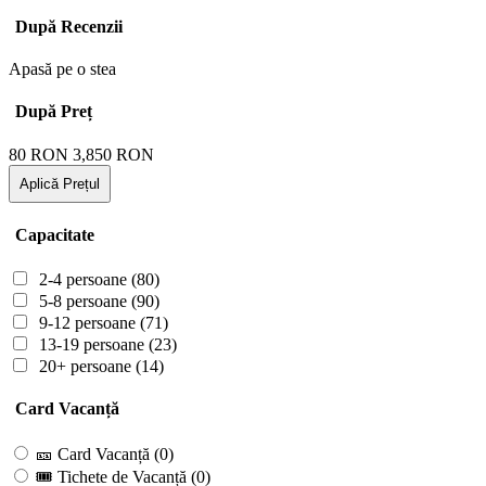
După Recenzii
Apasă pe o stea
După Preț
80
RON
3,850
RON
Aplică Prețul
Capacitate
2-4 persoane
(80)
5-8 persoane
(90)
9-12 persoane
(71)
13-19 persoane
(23)
20+ persoane
(14)
Card Vacanță
🎫 Card Vacanță
(0)
🎟 Tichete de Vacanță
(0)