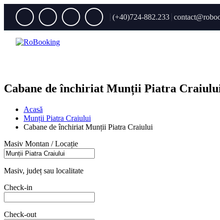
(+40)724-882.233
contact@roboo
Cabane de închiriat Munții Piatra Craiulu
Acasă
Munții Piatra Craiului
Cabane de închiriat Munții Piatra Craiului
Masiv Montan / Locație
Masiv, județ sau localitate
Check-in
Check-out