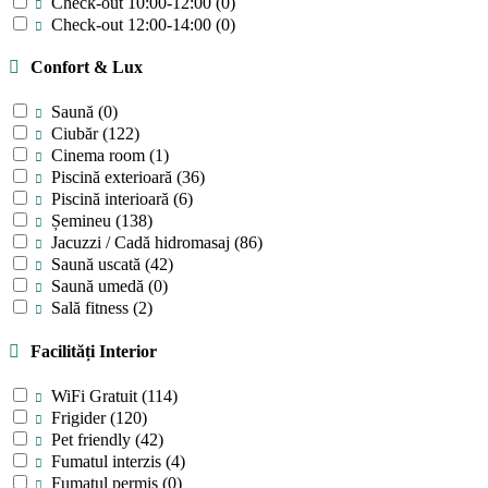
Check-out 10:00-12:00
(0)
Check-out 12:00-14:00
(0)
Confort & Lux
Saună
(0)
Ciubăr
(122)
Cinema room
(1)
Piscină exterioară
(36)
Piscină interioară
(6)
Șemineu
(138)
Jacuzzi / Cadă hidromasaj
(86)
Saună uscată
(42)
Saună umedă
(0)
Sală fitness
(2)
Facilități Interior
WiFi Gratuit
(114)
Frigider
(120)
Pet friendly
(42)
Fumatul interzis
(4)
Fumatul permis
(0)