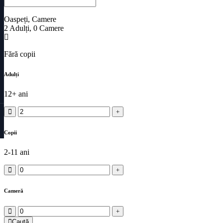
Oaspeți, Camere
2
Adulți
,
0
Camere
Fără copii
Adulți
12+ ani
Copii
2-11 ani
Cameră
Caută