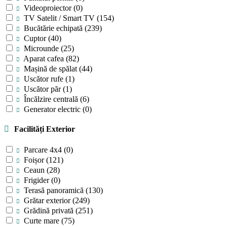
Videoproiector
(0)
TV Satelit / Smart TV
(154)
Bucătărie echipată
(239)
Cuptor
(40)
Microunde
(25)
Aparat cafea
(82)
Mașină de spălat
(44)
Uscător rufe
(1)
Uscător păr
(1)
Încălzire centrală
(6)
Generator electric
(0)
Facilități Exterior
Parcare 4x4
(0)
Foișor
(121)
Ceaun
(28)
Frigider
(0)
Terasă panoramică
(130)
Grătar exterior
(249)
Grădină privată
(251)
Curte mare
(75)