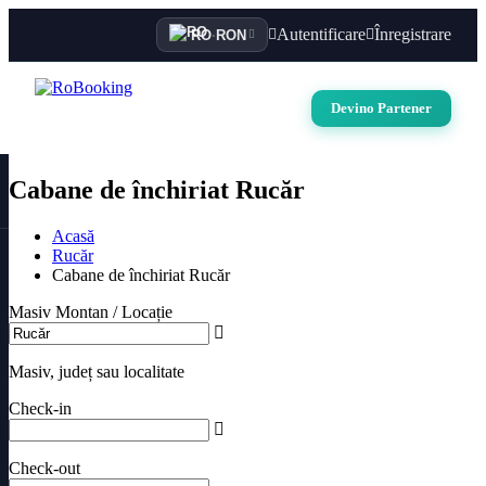
Autentificare
Înregistrare
RO
·
RON
Devino Partener
Cabane de închiriat Rucăr
Acasă
Rucăr
Cabane de închiriat Rucăr
Masiv Montan / Locație
Masiv, județ sau localitate
Check-in
Check-out