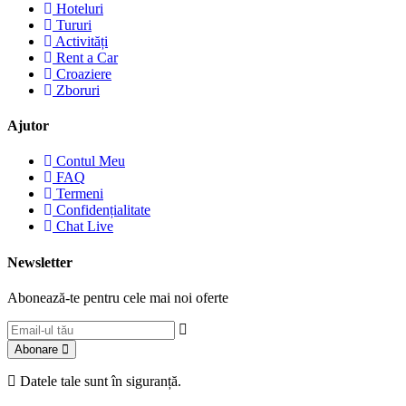
Hoteluri
Tururi
Activități
Rent a Car
Croaziere
Zboruri
Ajutor
Contul Meu
FAQ
Termeni
Confidențialitate
Chat Live
Newsletter
Abonează-te pentru cele mai noi oferte
Abonare
Datele tale sunt în siguranță.