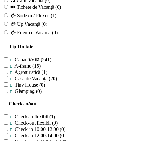
🎫 Card Vacanță
(0)
🎟 Tichete de Vacanță
(0)
💳 Sodexo / Pluxee
(1)
💳 Up Vacanță
(0)
💳 Edenred Vacanță
(0)
Tip Unitate
Cabanã/Vilã
(241)
A-frame
(15)
Agroturisticã
(1)
Casã de Vacanță
(20)
Tiny House
(0)
Glamping
(0)
Check-in/out
Check-in flexibil
(1)
Check-out flexibil
(0)
Check-in 10:00-12:00
(0)
Check-in 12:00-14:00
(0)