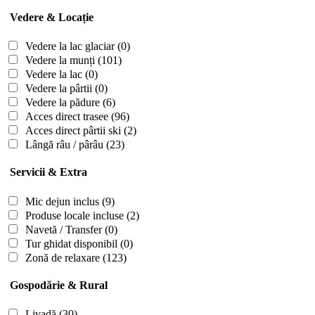
Vedere & Locație
Vedere la lac glaciar
(0)
Vedere la munți
(101)
Vedere la lac
(0)
Vedere la pârtii
(0)
Vedere la pădure
(6)
Acces direct trasee
(96)
Acces direct pârtii ski
(2)
Lângă râu / pârâu
(23)
Servicii & Extra
Mic dejun inclus
(9)
Produse locale incluse
(2)
Navetă / Transfer
(0)
Tur ghidat disponibil
(0)
Zonă de relaxare
(123)
Gospodărie & Rural
Livadă
(30)