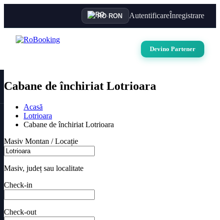
Autentificare
Înregistrare
RO
·
RON
Devino Partener
Cabane de închiriat Lotrioara
Acasă
Lotrioara
Cabane de închiriat Lotrioara
Masiv Montan / Locație
Masiv, județ sau localitate
Check-in
Check-out