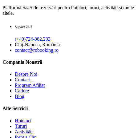
Platformă SaaS de rezervări pentru hoteluri, tururi, activități și multe
altele.
Suport 24/7
(+40)724-882.233
Cluj-Napoca, România
contact@robooking.ro
Compania Noastră
Despre Noi
Contact
Program Afiliat
Cariere
Blog
Alte Servicii
Hoteluri
Tururi
Activități
Rent a Car