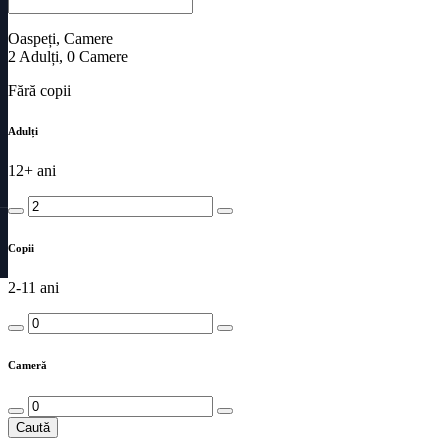
Oaspeți, Camere
2
Adulți
,
0
Camere
Fără copii
Adulți
12+ ani
Copii
2-11 ani
Cameră
Caută