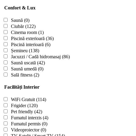
Confort & Lux
Saună
(0)
Ciubăr
(122)
Cinema room
(1)
Piscină exterioară
(36)
Piscină interioară
(6)
Șemineu
(138)
Jacuzzi / Cadă hidromasaj
(86)
Saună uscată
(42)
Saună umedă
(0)
Sală fitness
(2)
Facilități Interior
WiFi Gratuit
(114)
Frigider
(120)
Pet friendly
(42)
Fumatul interzis
(4)
Fumatul permis
(0)
Videoproiector
(0)
TV Satelit / Smart TV
(154)