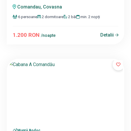
Comandau, Covasna
6 persoane
2 dormitoare
2 băi
min. 2 nopți
1.200 RON
Detalii
/noapte
Munții Bodoc