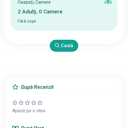
Oaspeți, Camere
2
Adulți
,
0
Camere
Fără copii
Caută
După Recenzii
Apasă pe o stea
După Preț