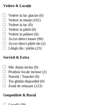
Vedere & Locație
Vedere la lac glaciar
(0)
Vedere la munți
(101)
Vedere la lac
(0)
Vedere la pârtii
(0)
Vedere la pădure
(6)
Acces direct trasee
(96)
Acces direct pârtii ski
(2)
Lângă râu / pârâu
(23)
Servicii & Extra
Mic dejun inclus
(9)
Produse locale incluse
(2)
Navetă / Transfer
(0)
Tur ghidat disponibil
(0)
Zonă de relaxare
(123)
Gospodărie & Rural
Livadă
(30)