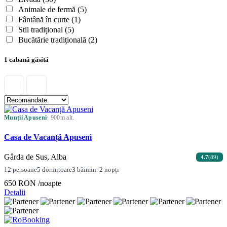
Animale de fermă
(5)
Fântână în curte
(1)
Stil tradițional
(5)
Bucătărie tradițională
(2)
1 cabană găsită
Munții Apuseni
· 900m alt.
Casa de Vacanță Apuseni
Gârda de Sus, Alba
4.7
(89)
12 persoane
5 dormitoare
3 băi
min. 2 nopți
650 RON
/noapte
Detalii