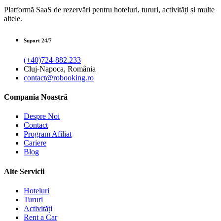
Platformă SaaS de rezervări pentru hoteluri, tururi, activități și multe
altele.
Suport 24/7
(+40)724-882.233
Cluj-Napoca, România
contact@robooking.ro
Compania Noastră
Despre Noi
Contact
Program Afiliat
Cariere
Blog
Alte Servicii
Hoteluri
Tururi
Activități
Rent a Car