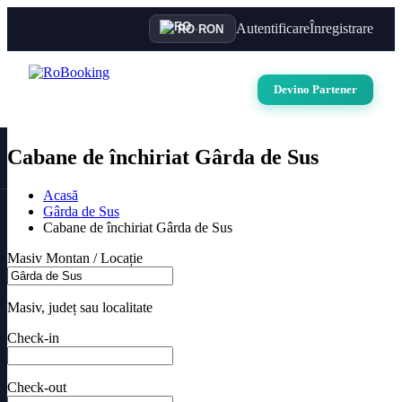
Autentificare
Înregistrare
RO
·
RON
Devino Partener
Cabane de închiriat Gârda de Sus
Acasă
Gârda de Sus
Cabane de închiriat Gârda de Sus
Masiv Montan / Locație
Masiv, județ sau localitate
Check-in
Check-out