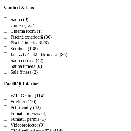
Confort & Lux
Saună
(0)
Ciubăr
(122)
Cinema room
(1)
Piscină exterioară
(36)
Piscină interioară
(6)
Șemineu
(138)
Jacuzzi / Cadă hidromasaj
(86)
Saună uscată
(42)
Saună umedă
(0)
Sală fitness
(2)
Facilități Interior
WiFi Gratuit
(114)
Frigider
(120)
Pet friendly
(42)
Fumatul interzis
(4)
Fumatul permis
(0)
Videoproiector
(0)
TV Satelit / Smart TV
(154)