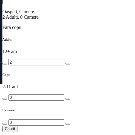
Oaspeți, Camere
2
Adulți
,
0
Camere
Fără copii
Adulți
12+ ani
Copii
2-11 ani
Cameră
Caută