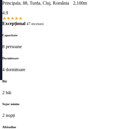
Principala, 88, Turda, Cluj, România
2,100m
4.9
★
★
★
★
★
Excepțional
47 recenzii
Capacitate
8 persoane
Dormitoare
4 dormitoare
Băi
2 băi
Sejur minim
2 nopți
Altitudine