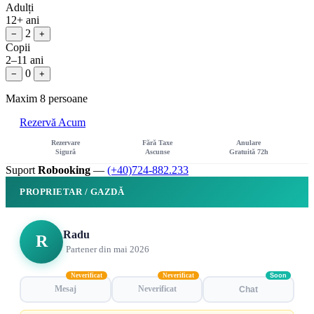
Adulți
12+ ani
2
−
+
Copii
2–11 ani
0
−
+
Maxim 8 persoane
Rezervă Acum
Rezervare
Fără Taxe
Anulare
Sigură
Ascunse
Gratuită 72h
Suport
Robooking
—
(+40)724-882.233
PROPRIETAR / GAZDĂ
Radu
R
Partener din mai 2026
Neverificat
Neverificat
Soon
Mesaj
Neverificat
Chat