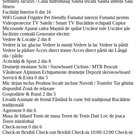
Șemineu
Jacuzzi / Cadă hidromasaj
Saună uscată
Saună umedă
Sală
fitness
Facilități Interior
6 din 16
WiFi Gratuit
Frigider
Pet friendly
Fumatul interzis
Fumatul permis
Videoproiector
TV Satelit / Smart TV
Bucătărie echipată
Cuptor
Microunde
Aparat cafea
Mașină de spălat
Uscător rufe
Uscător păr
Încălzire centrală
Generator electric
Vedere & Locație
2 din 8
Vedere la lac glaciar
Vedere la munți
Vedere la lac
Vedere la pârtii
Vedere la pădure
Acces direct trasee
Acces direct pârtii ski
Lângă
râu / pârâu
Activități & Sport
2 din 8
Drumeții montane
Schi / Snowboard
Ciclism / MTB
Pescuit
Vânătoare
Alpinism
Echipamente drumeție
Depozit ski/snowboard
Servicii & Extra
0 din 5
Mic dejun inclus
Produse locale incluse
Navetă / Transfer
Tur ghidat
disponibil
Zonă de relaxare
Gospodărie & Rural
2 din 5
Livadă
Animale de fermă
Fântână în curte
Stil tradițional
Bucătărie
tradițională
Agrement
0 din 6
Masa de biliard
Tenis de masa
Teren de Tenis
Dart
Loc de joaca
Teren minifotbal
Check-in/out
0 din 6
Check-in flexibil
Check-out flexibil
Check-in 10:00-12:00
Check-in