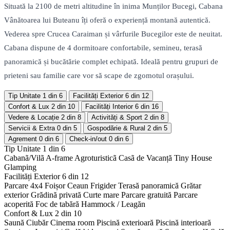
Situată la 2100 de metri altitudine în inima Munților Bucegi, Cabana
Vânătoarea lui Buteanu îți oferă o experiență montană autentică.
Vederea spre Crucea Caraiman și vârfurile Bucegilor este de neuitat.
Cabana dispune de 4 dormitoare confortabile, semineu, terasă
panoramică și bucătărie complet echipată. Ideală pentru grupuri de
prieteni sau familie care vor să scape de zgomotul orașului.
Tip Unitate
1 din 6
Facilități Exterior
6 din 12
Confort & Lux
2 din 10
Facilități Interior
6 din 16
Vedere & Locație
2 din 8
Activități & Sport
2 din 8
Servicii & Extra
0 din 5
Gospodărie & Rural
2 din 5
Agrement
0 din 6
Check-in/out
0 din 6
Tip Unitate
1 din 6
Cabanã/Vilã
A-frame
Agroturisticã
Casã de Vacanță
Tiny House
Glamping
Facilități Exterior
6 din 12
Parcare 4x4
Foișor
Ceaun
Frigider
Terasă panoramică
Grătar
exterior
Grădină privată
Curte mare
Parcare gratuită
Parcare
acoperită
Foc de tabără
Hammock / Leagăn
Confort & Lux
2 din 10
Saună
Ciubăr
Cinema room
Piscină exterioară
Piscină interioară