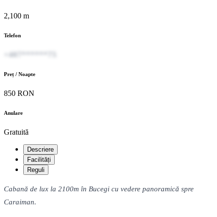
2,100 m
Telefon
+407******75
Preț / Noapte
850 RON
Anulare
Gratuită
Descriere
Facilități
Reguli
Cabană de lux la 2100m în Bucegi cu vedere panoramică spre
Caraiman.