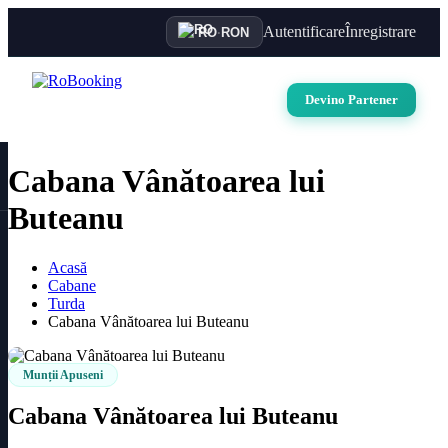
Autentificare
Înregistrare
RO
·
RON
Devino Partener
Cabana Vânătoarea lui
Buteanu
Acasă
Cabane
Turda
Cabana Vânătoarea lui Buteanu
Munții Apuseni
Cabana Vânătoarea lui Buteanu