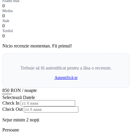
Foarte bun
0
Mediu
0
Slab
0
Teribil
0
Nicio recenzie momentan. Fii primul!
Trebuie să fii autentificat pentru a lăsa o recenzie.
Autentifică-te
850 RON
/ noapte
Selectează Datele
Check In
Check Out
Sejur minim 2 nopți
Persoane