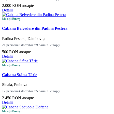
2.000 RON
/noapte
Detalii
Munții Bucegi
Cabana Belvedere din Padina Pestera
Padina Pestera, Dâmbovița
21 persoane
8 dormitoare
9 băi
min. 2 nopți
500 RON
/noapte
Detalii
Munții Bucegi
Cabana Stâna Târle
Sinaia, Prahova
12 persoane
4 dormitoare
5 băi
min. 2 nopți
2.450 RON
/noapte
Detalii
Munții Bucegi