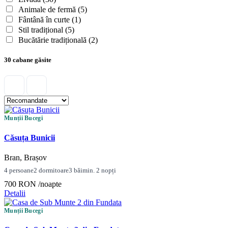
Animale de fermă
(5)
Fântână în curte
(1)
Stil tradițional
(5)
Bucătărie tradițională
(2)
30 cabane găsite
Munții Bucegi
Căsuța Bunicii
Bran, Brașov
4 persoane
2 dormitoare
3 băi
min. 2 nopți
700 RON
/noapte
Detalii
Munții Bucegi