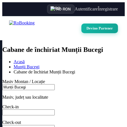
Autentificare
Înregistrare
RO
·
RON
Devino Partener
Cabane de închiriat Munții Bucegi
Acasă
Munții Bucegi
Cabane de închiriat Munții Bucegi
Masiv Montan / Locație
Masiv, județ sau localitate
Check-in
Check-out