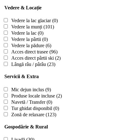
Vedere & Locație
Vedere la lac glaciar
(0)
Vedere la munți
(101)
Vedere la lac
(0)
Vedere la pârtii
(0)
Vedere la pădure
(6)
Acces direct trasee
(96)
Acces direct pârtii ski
(2)
Lângă râu / pârâu
(23)
Servicii & Extra
Mic dejun inclus
(9)
Produse locale incluse
(2)
Navetă / Transfer
(0)
Tur ghidat disponibil
(0)
Zonă de relaxare
(123)
Gospodărie & Rural
Livadă
(30)