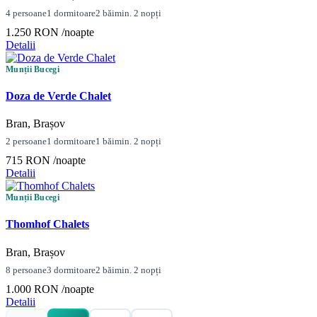
4 persoane
1 dormitoare
2 băi
min. 2 nopți
1.250 RON
/noapte
Detalii
Munții Bucegi
Doza de Verde Chalet
Bran, Brașov
2 persoane
1 dormitoare
1 băi
min. 2 nopți
715 RON
/noapte
Detalii
Munții Bucegi
Thomhof Chalets
Bran, Brașov
8 persoane
3 dormitoare
2 băi
min. 2 nopți
1.000 RON
/noapte
Detalii