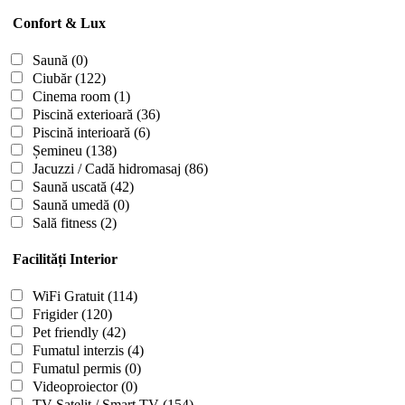
Confort & Lux
Saună
(0)
Ciubăr
(122)
Cinema room
(1)
Piscină exterioară
(36)
Piscină interioară
(6)
Șemineu
(138)
Jacuzzi / Cadă hidromasaj
(86)
Saună uscată
(42)
Saună umedă
(0)
Sală fitness
(2)
Facilități Interior
WiFi Gratuit
(114)
Frigider
(120)
Pet friendly
(42)
Fumatul interzis
(4)
Fumatul permis
(0)
Videoproiector
(0)
TV Satelit / Smart TV
(154)