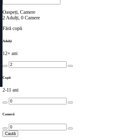
Oaspeți, Camere
2
Adulți
,
0
Camere
Fără copii
Adulți
12+ ani
Copii
2-11 ani
Cameră
Caută