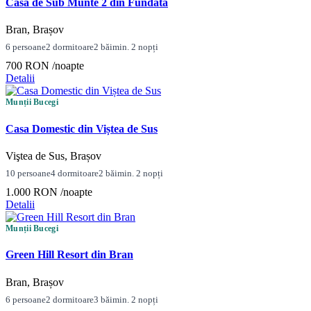
Casa de Sub Munte 2 din Fundata
Bran, Brașov
6 persoane
2 dormitoare
2 băi
min. 2 nopți
700 RON
/noapte
Detalii
Munții Bucegi
Casa Domestic din Viștea de Sus
Viştea de Sus, Brașov
10 persoane
4 dormitoare
2 băi
min. 2 nopți
1.000 RON
/noapte
Detalii
Munții Bucegi
Green Hill Resort din Bran
Bran, Brașov
6 persoane
2 dormitoare
3 băi
min. 2 nopți