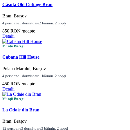
Căsuța Old Cottage Bran
Bran, Brașov
4 persoane
1 dormitoare
2 băi
min. 2 nopți
850 RON
/noapte
Detalii
Munții Bucegi
Cabana Hill House
Poiana Marului, Brașov
4 persoane
1 dormitoare
1 băi
min. 2 nopți
450 RON
/noapte
Detalii
Munții Bucegi
La Odaie din Bran
Bran, Brașov
12 persoane
3 dormitoare
3 băi
min. 2 nopți