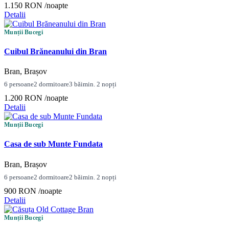
1.150 RON
/noapte
Detalii
Munții Bucegi
Cuibul Brăneanului din Bran
Bran, Brașov
6 persoane
2 dormitoare
3 băi
min. 2 nopți
1.200 RON
/noapte
Detalii
Munții Bucegi
Casa de sub Munte Fundata
Bran, Brașov
6 persoane
2 dormitoare
2 băi
min. 2 nopți
900 RON
/noapte
Detalii
Munții Bucegi