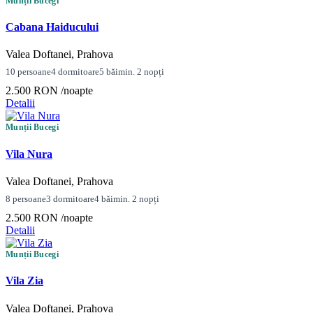
Munții Bucegi
Cabana Haiducului
Valea Doftanei, Prahova
10 persoane
4 dormitoare
5 băi
min. 2 nopți
2.500 RON
/noapte
Detalii
Munții Bucegi
Vila Nura
Valea Doftanei, Prahova
8 persoane
3 dormitoare
4 băi
min. 2 nopți
2.500 RON
/noapte
Detalii
Munții Bucegi
Vila Zia
Valea Doftanei, Prahova