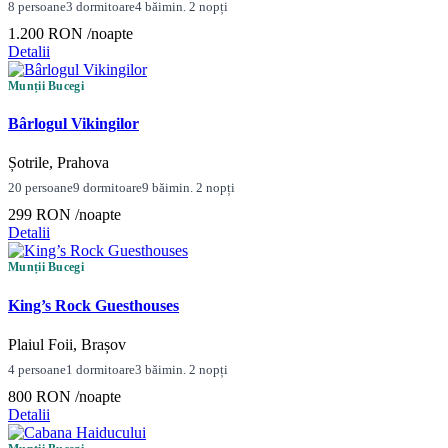
8 persoane
3 dormitoare
4 băi
min. 2 nopți
1.200 RON
/noapte
Detalii
Munții Bucegi
Bârlogul Vikingilor
Șotrile, Prahova
20 persoane
9 dormitoare
9 băi
min. 2 nopți
299 RON
/noapte
Detalii
Munții Bucegi
King’s Rock Guesthouses
Plaiul Foii, Brașov
4 persoane
1 dormitoare
3 băi
min. 2 nopți
800 RON
/noapte
Detalii