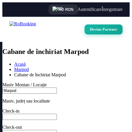
Autentificare
Înregistrare
RO
·
RON
Devino Partener
Cabane de închiriat Marpod
Acasă
Marpod
Cabane de închiriat Marpod
Masiv Montan / Locație
Masiv, județ sau localitate
Check-in
Check-out