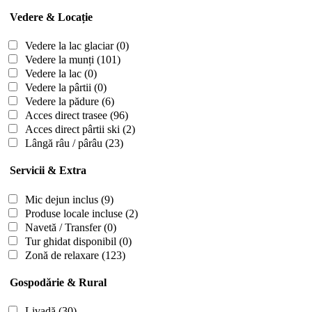
Vedere & Locație
Vedere la lac glaciar
(0)
Vedere la munți
(101)
Vedere la lac
(0)
Vedere la pârtii
(0)
Vedere la pădure
(6)
Acces direct trasee
(96)
Acces direct pârtii ski
(2)
Lângă râu / pârâu
(23)
Servicii & Extra
Mic dejun inclus
(9)
Produse locale incluse
(2)
Navetă / Transfer
(0)
Tur ghidat disponibil
(0)
Zonă de relaxare
(123)
Gospodărie & Rural
Livadă
(30)