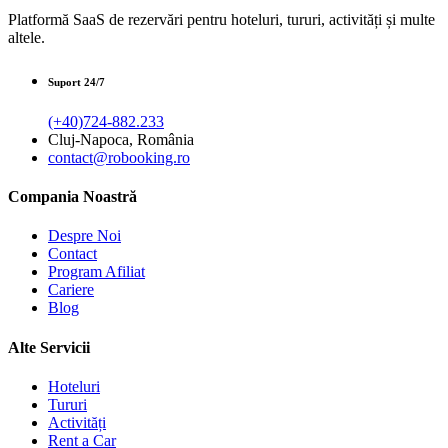
Platformă SaaS de rezervări pentru hoteluri, tururi, activități și multe
altele.
Suport 24/7
(+40)724-882.233
Cluj-Napoca, România
contact@robooking.ro
Compania Noastră
Despre Noi
Contact
Program Afiliat
Cariere
Blog
Alte Servicii
Hoteluri
Tururi
Activități
Rent a Car