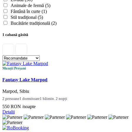
Animale de fermă
(5)
Fântână în curte
(1)
Stil tradițional
(5)
Bucătărie tradițională
(2)
1 cabană găsită
Munții Perșani
Fantasy Lake Marpod
Marpod, Sibiu
2 persoane
1 dormitoare
1 băi
min. 2 nopți
550 RON
/noapte
Detalii