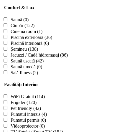
Confort & Lux
Saună
(0)
Ciubăr
(122)
Cinema room
(1)
Piscină exterioară
(36)
Piscină interioară
(6)
Șemineu
(138)
Jacuzzi / Cadă hidromasaj
(86)
Saună uscată
(42)
Saună umedă
(0)
Sală fitness
(2)
Facilități Interior
WiFi Gratuit
(114)
Frigider
(120)
Pet friendly
(42)
Fumatul interzis
(4)
Fumatul permis
(0)
Videoproiector
(0)
TV Satelit / Smart TV
(154)