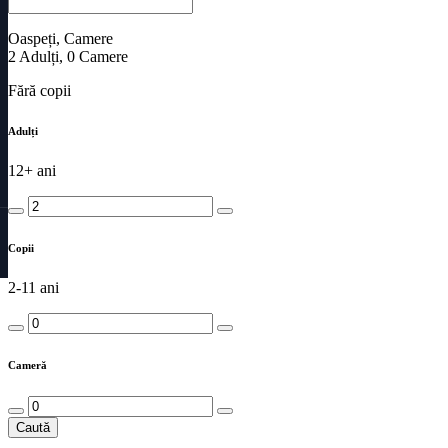
Oaspeți, Camere
2
Adulți
,
0
Camere
Fără copii
Adulți
12+ ani
Copii
2-11 ani
Cameră
Caută