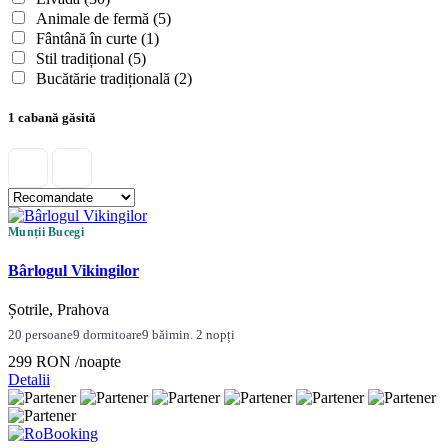
Animale de fermă
(5)
Fântână în curte
(1)
Stil tradițional
(5)
Bucătărie tradițională
(2)
1 cabană găsită
Munții Bucegi
Bârlogul Vikingilor
Șotrile, Prahova
20 persoane
9 dormitoare
9 băi
min. 2 nopți
299 RON
/noapte
Detalii