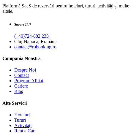
Platformă SaaS de rezervări pentru hoteluri, tururi, activități și multe
altele.
Suport 24/7
(+40)724-882.233
Cluj-Napoca, România
contact@robooking.ro
Compania Noastră
Despre Noi
Contact
Program Afiliat
Cariere
Blog
Alte Servicii
Hoteluri
Tururi
Activități
Rent a Car