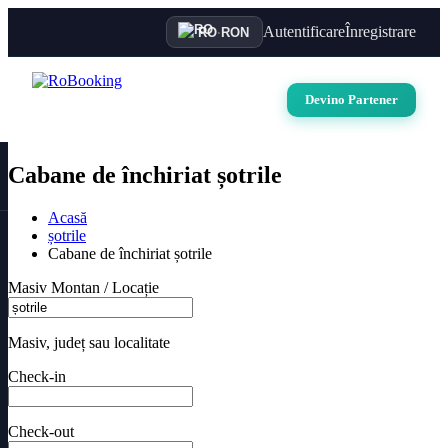
Autentificare
Înregistrare
RO
·
RON
Devino Partener
Cabane de închiriat șotrile
Acasă
șotrile
Cabane de închiriat șotrile
Masiv Montan / Locație
Masiv, județ sau localitate
Check-in
Check-out