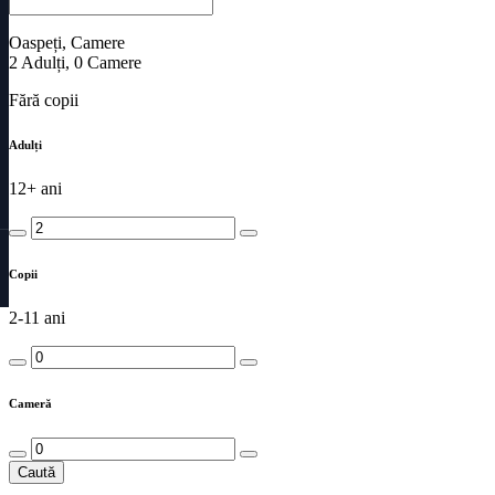
Oaspeți, Camere
2
Adulți
,
0
Camere
Fără copii
Adulți
12+ ani
Copii
2-11 ani
Cameră
Caută