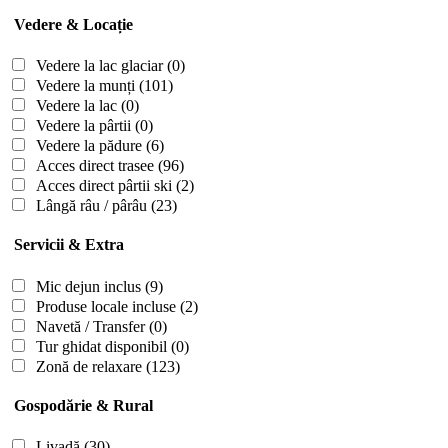
Vedere & Locație
Vedere la lac glaciar
(0)
Vedere la munți
(101)
Vedere la lac
(0)
Vedere la pârtii
(0)
Vedere la pădure
(6)
Acces direct trasee
(96)
Acces direct pârtii ski
(2)
Lângă râu / pârâu
(23)
Servicii & Extra
Mic dejun inclus
(9)
Produse locale incluse
(2)
Navetă / Transfer
(0)
Tur ghidat disponibil
(0)
Zonă de relaxare
(123)
Gospodărie & Rural
Livadă
(30)