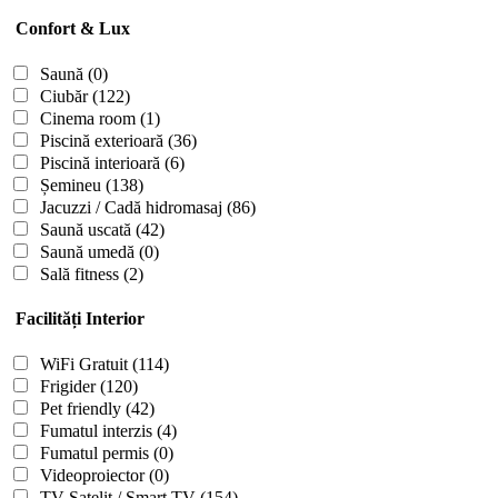
Confort & Lux
Saună
(0)
Ciubăr
(122)
Cinema room
(1)
Piscină exterioară
(36)
Piscină interioară
(6)
Șemineu
(138)
Jacuzzi / Cadă hidromasaj
(86)
Saună uscată
(42)
Saună umedă
(0)
Sală fitness
(2)
Facilități Interior
WiFi Gratuit
(114)
Frigider
(120)
Pet friendly
(42)
Fumatul interzis
(4)
Fumatul permis
(0)
Videoproiector
(0)
TV Satelit / Smart TV
(154)