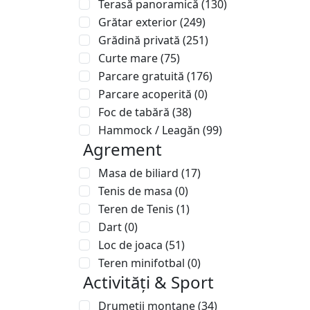
Terasă panoramică
(130)
Grătar exterior
(249)
Grădină privată
(251)
Curte mare
(75)
Parcare gratuită
(176)
Parcare acoperită
(0)
Foc de tabără
(38)
Hammock / Leagăn
(99)
Agrement
Masa de biliard
(17)
Tenis de masa
(0)
Teren de Tenis
(1)
Dart
(0)
Loc de joaca
(51)
Teren minifotbal
(0)
Activități & Sport
Drumeții montane
(34)