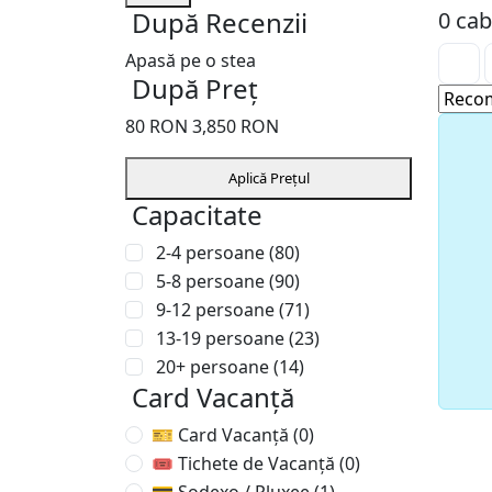
După Recenzii
0 cab
Apasă pe o stea
După Preț
80
RON
3,850
RON
Aplică Prețul
Capacitate
2-4 persoane
(80)
5-8 persoane
(90)
9-12 persoane
(71)
13-19 persoane
(23)
20+ persoane
(14)
Card Vacanță
🎫 Card Vacanță
(0)
🎟 Tichete de Vacanță
(0)