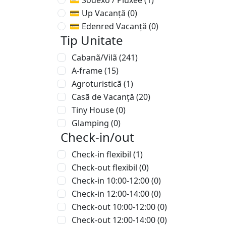
💳 Sodexo / Pluxee
(1)
💳 Up Vacanță
(0)
💳 Edenred Vacanță
(0)
Tip Unitate
Cabanã/Vilã
(241)
A-frame
(15)
Agroturisticã
(1)
Casã de Vacanță
(20)
Tiny House
(0)
Glamping
(0)
Check-in/out
Check-in flexibil
(1)
Check-out flexibil
(0)
Check-in 10:00-12:00
(0)
Check-in 12:00-14:00
(0)
Check-out 10:00-12:00
(0)
Check-out 12:00-14:00
(0)