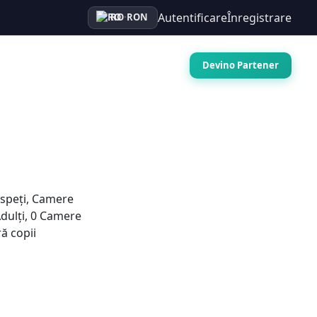
Autentificare
Înregistrare
RO
·
RON
Auto
Croaziere
Contact
Devino Partener
speți, Camere
dulți
,
0
Camere
ă copii