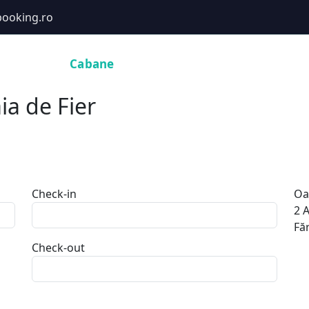
ooking.ro
Hoteluri
Cabane
Tururi
Activități
Zboruri
ia de Fier
Check-in
Oa
2
A
Făr
Check-out