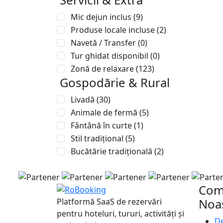
Mic dejun inclus
(9)
Produse locale incluse
(2)
Navetă / Transfer
(0)
Tur ghidat disponibil
(0)
Zonă de relaxare
(123)
Gospodărie & Rural
Livadă
(30)
Animale de fermă
(5)
Fântână în curte
(1)
Stil tradițional
(5)
Bucătărie tradițională
(2)
Com
Noa
Platformă SaaS de rezervări
pentru hoteluri, tururi, activități și
De