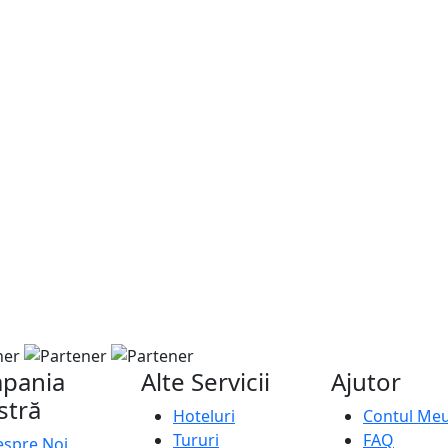
pania
Alte Servicii
Ajutor
stră
Hoteluri
Contul Me
Tururi
FAQ
spre Noi