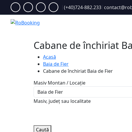
(+40)724-882.233
contact@rob
Acasă
Cabane de închiriat Ba
Acasă
Baia de Fier
Cabane de închiriat Baia de Fier
Masiv Montan / Locație
Masiv, județ sau localitate
Caută