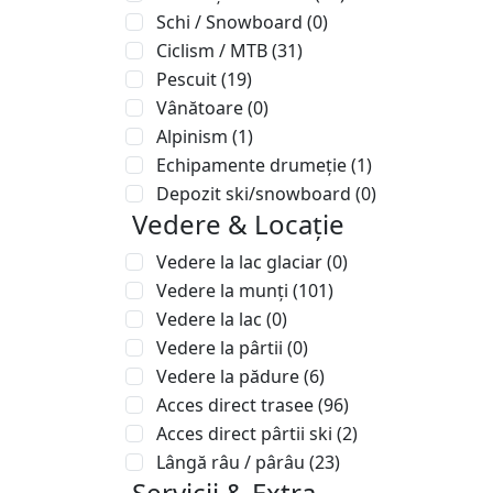
Schi / Snowboard
(0)
Ciclism / MTB
(31)
Pescuit
(19)
Vânătoare
(0)
Alpinism
(1)
Echipamente drumeție
(1)
Depozit ski/snowboard
(0)
Vedere & Locație
Vedere la lac glaciar
(0)
Vedere la munți
(101)
Vedere la lac
(0)
Vedere la pârtii
(0)
Vedere la pădure
(6)
Acces direct trasee
(96)
Acces direct pârtii ski
(2)
Lângă râu / pârâu
(23)
Servicii & Extra