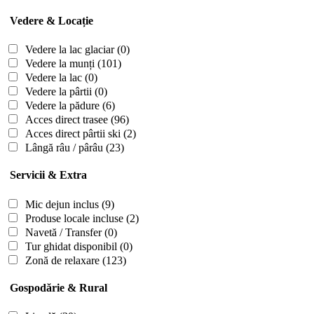
Vedere & Locație
Vedere la lac glaciar
(0)
Vedere la munți
(101)
Vedere la lac
(0)
Vedere la pârtii
(0)
Vedere la pădure
(6)
Acces direct trasee
(96)
Acces direct pârtii ski
(2)
Lângă râu / pârâu
(23)
Servicii & Extra
Mic dejun inclus
(9)
Produse locale incluse
(2)
Navetă / Transfer
(0)
Tur ghidat disponibil
(0)
Zonă de relaxare
(123)
Gospodărie & Rural