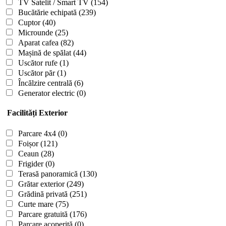
TV Satelit / Smart TV
(154)
Bucătărie echipată
(239)
Cuptor
(40)
Microunde
(25)
Aparat cafea
(82)
Mașină de spălat
(44)
Uscător rufe
(1)
Uscător păr
(1)
Încălzire centrală
(6)
Generator electric
(0)
Facilități Exterior
Parcare 4x4
(0)
Foișor
(121)
Ceaun
(28)
Frigider
(0)
Terasă panoramică
(130)
Grătar exterior
(249)
Grădină privată
(251)
Curte mare
(75)
Parcare gratuită
(176)
Parcare acoperită
(0)