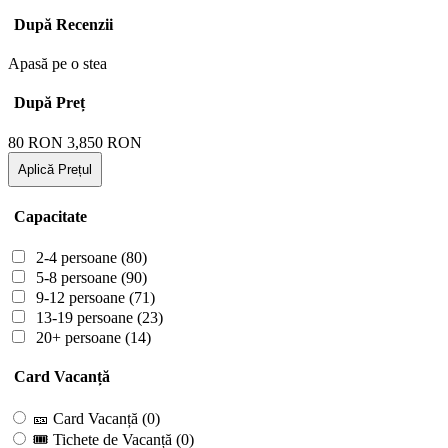
După Recenzii
Apasă pe o stea
După Preț
80
RON
3,850
RON
Aplică Prețul
Capacitate
2-4 persoane
(80)
5-8 persoane
(90)
9-12 persoane
(71)
13-19 persoane
(23)
20+ persoane
(14)
Card Vacanță
🎫 Card Vacanță
(0)
🎟 Tichete de Vacanță
(0)