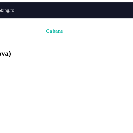
king.ro
Acasă
Hoteluri
Cabane
Tururi
Activități
Zbor
ova)