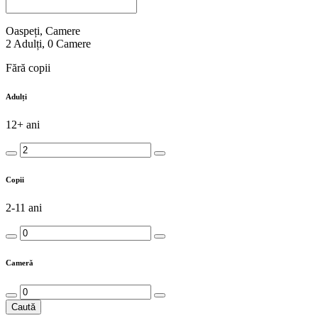
Oaspeți, Camere
2
Adulți
,
0
Camere
Fără copii
Adulți
12+ ani
Copii
2-11 ani
Cameră
Caută