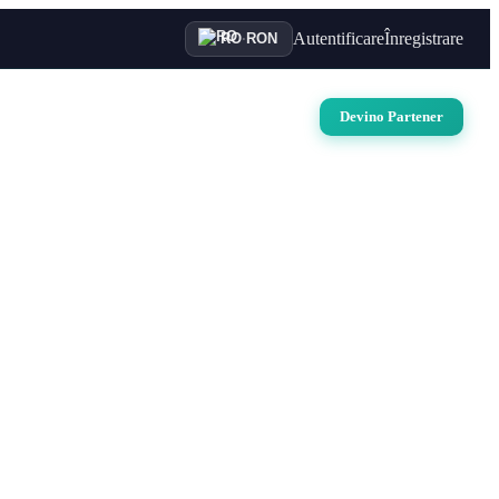
Autentificare
Înregistrare
RO
·
RON
uri
Auto
Croaziere
Contact
Devino Partener