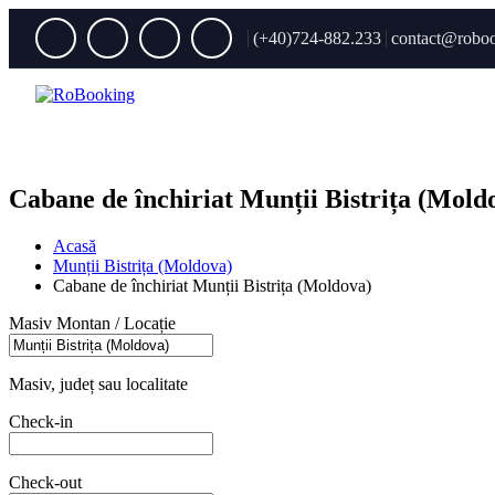
(+40)724-882.233
contact@roboo
Cabane de închiriat Munții Bistrița (Mold
Acasă
Munții Bistrița (Moldova)
Cabane de închiriat Munții Bistrița (Moldova)
Masiv Montan / Locație
Masiv, județ sau localitate
Check-in
Check-out