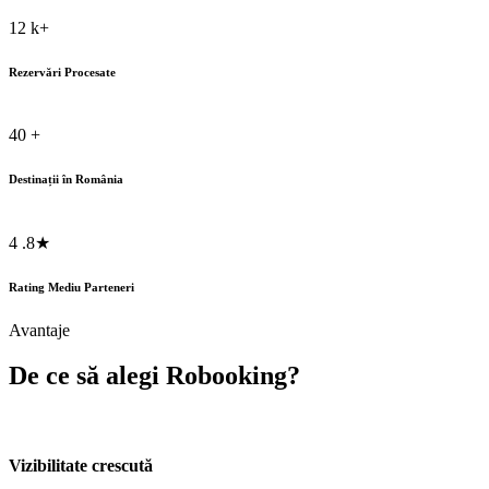
12
k+
Rezervări Procesate
40
+
Destinații în România
4
.8★
Rating Mediu Parteneri
Avantaje
De ce să alegi Robooking?
Vizibilitate crescută