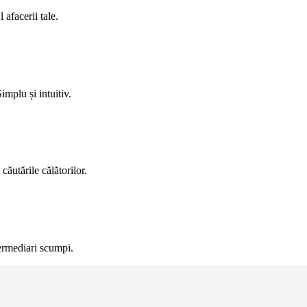
 afacerii tale.
implu și intuitiv.
căutările călătorilor.
termediari scumpi.