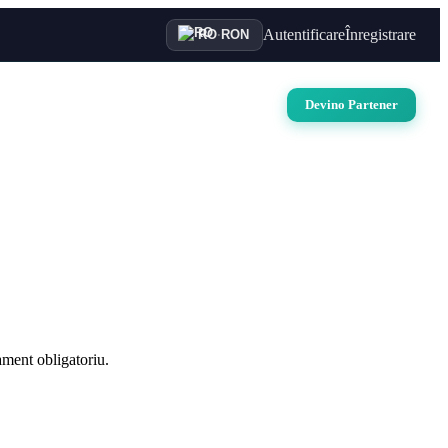
Autentificare
Înregistrare
RO
·
RON
uri
Auto
Croaziere
Contact
Devino Partener
ament obligatoriu.