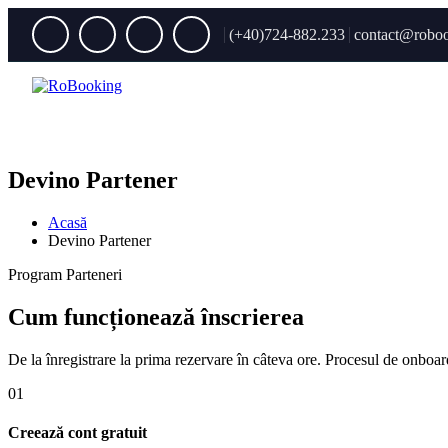
(+40)724-882.233
contact@roboo
Devino Partener
Acasă
Devino Partener
Program Parteneri
Cum funcționează înscrierea
De la înregistrare la prima rezervare în câteva ore. Procesul de onboar
01
Creează cont gratuit