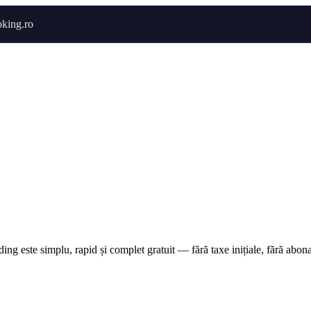
king.ro
Acasă
Hoteluri
Cabane
Tururi
Activități
Zbor
ding este simplu, rapid și complet gratuit — fără taxe inițiale, fără abon