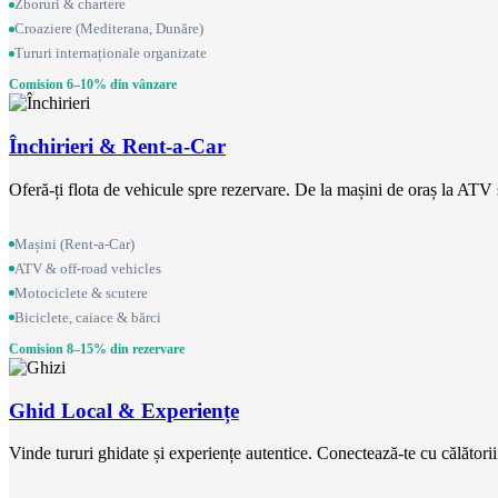
Zboruri & chartere
Croaziere (Mediterana, Dunăre)
Tururi internaționale organizate
Comision 6–10% din vânzare
Închirieri & Rent-a-Car
Oferă-ți flota de vehicule spre rezervare. De la mașini de oraș la ATV 
Mașini (Rent-a-Car)
ATV & off-road vehicles
Motociclete & scutere
Biciclete, caiace & bărci
Comision 8–15% din rezervare
Ghid Local & Experiențe
Vinde tururi ghidate și experiențe autentice. Conectează-te cu călătorii 