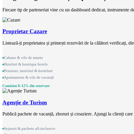
Fiecare tip de parteneriat vine cu un dashboard dedicat, instrumente de g
Proprietar Cazare
Listează-ți proprietatea și primești rezervări de la călători verificați, dir
Cabane & vile de munte
Hoteluri & boutique hotels
Pensiuni, moteluri & hosteluri
Apartamente & vile de vacanță
Comision 8–12% din rezervare
Agenție de Turism
Publică pachete de vacanță, zboruri și croaziere. Ajungi la clienți car
Sejururi & pachete all-inclusive