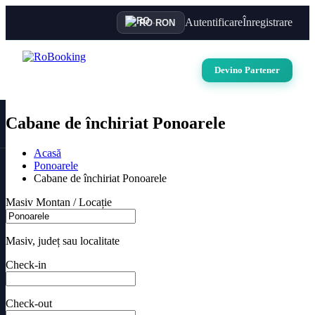
Autentificare
Înregistrare
RO
·
RON
Devino Partener
Cabane de închiriat Ponoarele
Acasă
Ponoarele
Cabane de închiriat Ponoarele
Masiv Montan / Locație
Masiv, județ sau localitate
Check-in
Check-out