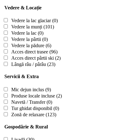
Vedere & Locație
Vedere la lac glaciar
(0)
Vedere la munți
(101)
Vedere la lac
(0)
Vedere la pârtii
(0)
Vedere la pădure
(6)
Acces direct trasee
(96)
Acces direct pârtii ski
(2)
Lângă râu / pârâu
(23)
Servicii & Extra
Mic dejun inclus
(9)
Produse locale incluse
(2)
Navetă / Transfer
(0)
Tur ghidat disponibil
(0)
Zonă de relaxare
(123)
Gospodărie & Rural
Livadă
(30)