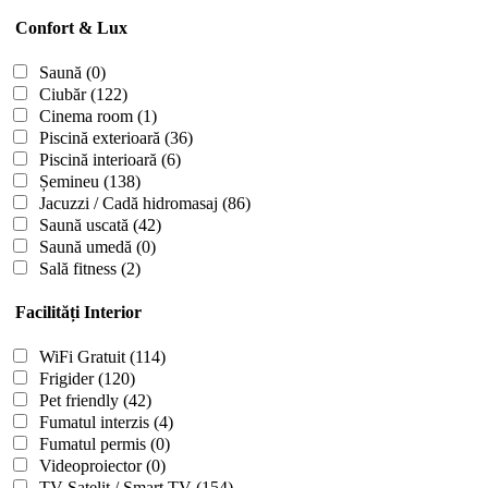
Confort & Lux
Saună
(0)
Ciubăr
(122)
Cinema room
(1)
Piscină exterioară
(36)
Piscină interioară
(6)
Șemineu
(138)
Jacuzzi / Cadă hidromasaj
(86)
Saună uscată
(42)
Saună umedă
(0)
Sală fitness
(2)
Facilități Interior
WiFi Gratuit
(114)
Frigider
(120)
Pet friendly
(42)
Fumatul interzis
(4)
Fumatul permis
(0)
Videoproiector
(0)
TV Satelit / Smart TV
(154)