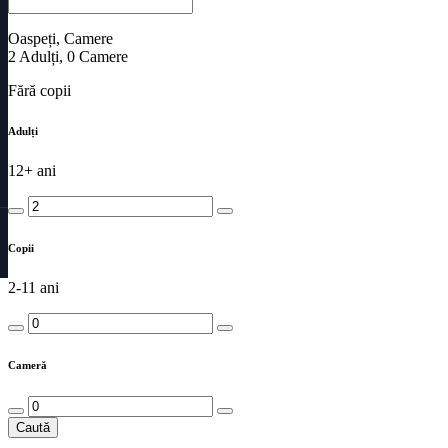
Oaspeți, Camere
2
Adulți
,
0
Camere
Fără copii
Adulți
12+ ani
Copii
2-11 ani
Cameră
Caută