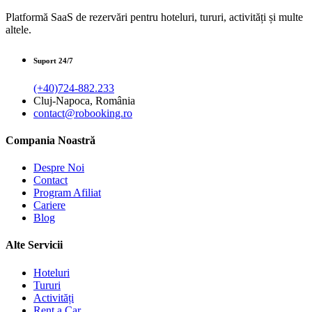
Platformă SaaS de rezervări pentru hoteluri, tururi, activități și multe
altele.
Suport 24/7
(+40)724-882.233
Cluj-Napoca, România
contact@robooking.ro
Compania Noastră
Despre Noi
Contact
Program Afiliat
Cariere
Blog
Alte Servicii
Hoteluri
Tururi
Activități
Rent a Car