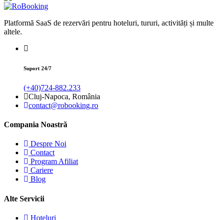
Platformă SaaS de rezervări pentru hoteluri, tururi, activități și multe
altele.
Suport 24/7
(+40)724-882.233
Cluj-Napoca, România
contact@robooking.ro
Compania Noastră
Despre Noi
Contact
Program Afiliat
Cariere
Blog
Alte Servicii
Hoteluri