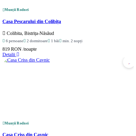
Munții Rodnei
Casa Pescarului din Colibița
Colibita, Bistrița-Năsăud
6 persoane
2 dormitoare
1 băi
min. 2 nopți
819 RON
/noapte
Detalii
Munții Rodnei
Casa Criss din Cavnic