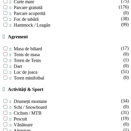
(75)
Curte mare
(176)
Parcare gratuită
(0)
Parcare acoperită
(38)
Foc de tabără
(99)
Hammock / Leagăn
Agrement
(17)
Masa de biliard
(0)
Tenis de masa
(1)
Teren de Tenis
(0)
Dart
(51)
Loc de joaca
(0)
Teren minifotbal
Activități & Sport
(34)
Drumeții montane
(0)
Schi / Snowboard
(31)
Ciclism / MTB
(19)
Pescuit
(0)
Vânătoare
(1)
Alpinism