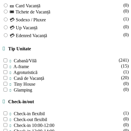
(0)
🎫 Card Vacanță
(0)
🎟 Tichete de Vacanță
(1)
💳 Sodexo / Pluxee
(0)
💳 Up Vacanță
(0)
💳 Edenred Vacanță
Tip Unitate
(241)
Cabanã/Vilã
(15)
A-frame
(1)
Agroturisticã
(20)
Casã de Vacanță
(0)
Tiny House
(0)
Glamping
Check-in/out
(1)
Check-in flexibil
(0)
Check-out flexibil
(0)
Check-in 10:00-12:00
(0)