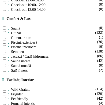
Check-in 12:00-14:00
(0)
Check-out 10:00-12:00
(0)
Check-out 12:00-14:00
Confort & Lux
(0)
Saună
(122)
Ciubăr
(1)
Cinema room
(36)
Piscină exterioară
(6)
Piscină interioară
(138)
Șemineu
(86)
Jacuzzi / Cadă hidromasaj
(42)
Saună uscată
(0)
Saună umedă
(2)
Sală fitness
Facilități Interior
(114)
WiFi Gratuit
(120)
Frigider
(42)
Pet friendly
(4)
Fumatul interzis