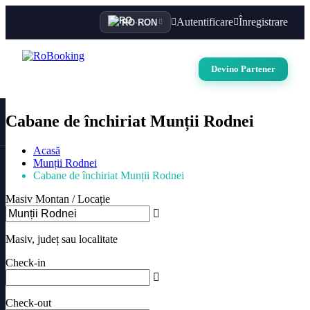
Autentificare
Înregistrare
RO
·
RON
Devino Partener
Cabane de închiriat Munții Rodnei
Acasă
Munții Rodnei
Cabane de închiriat Munții Rodnei
Masiv Montan / Locație
Masiv, județ sau localitate
Check-in
Check-out