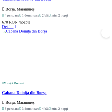
Borșa, Maramureș
4 persoane
1 dormitoare
2 băi
min. 2 nopți
670 RON
/noapte
Detalii
Munții Rodnei
Cabana Doinița din Borșa
Borșa, Maramureș
8 persoane
3 dormitoare
4 băi
min. 2 nopți