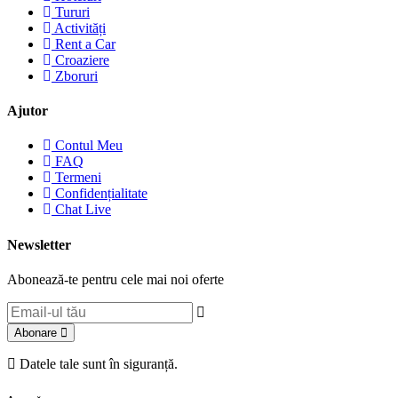
Tururi
Activități
Rent a Car
Croaziere
Zboruri
Ajutor
Contul Meu
FAQ
Termeni
Confidențialitate
Chat Live
Newsletter
Abonează-te pentru cele mai noi oferte
Abonare
Datele tale sunt în siguranță.