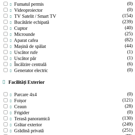
(0)
Fumatul permis
(0)
Videoproiector
(154)
TV Satelit / Smart TV
(239)
Bucătărie echipată
(40)
Cuptor
(25)
Microunde
(82)
Aparat cafea
(44)
Mașină de spălat
(1)
Uscător rufe
(1)
Uscător păr
(6)
Încălzire centrală
(0)
Generator electric
Facilități Exterior
(0)
Parcare 4x4
(121)
Foișor
(28)
Ceaun
(0)
Frigider
(130)
Terasă panoramică
(249)
Grătar exterior
(251)
Grădină privată