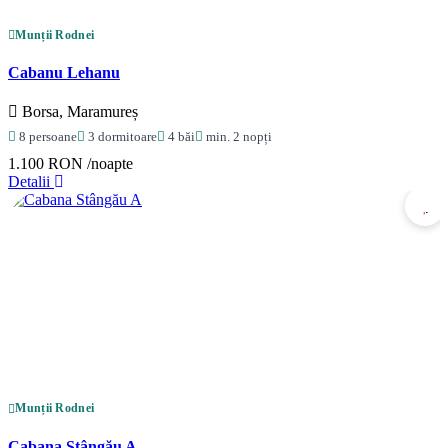
Munții Rodnei
Cabanu Lehanu
Borsa, Maramureș
8 persoane
3 dormitoare
4 băi
min. 2 nopți
1.100 RON
/noapte
Detalii
Munții Rodnei
Cabana Stângău A