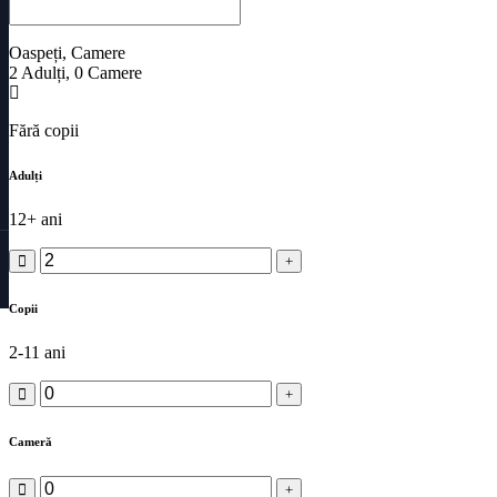
Oaspeți, Camere
2
Adulți
,
0
Camere
Fără copii
Adulți
12+ ani
Copii
2-11 ani
Cameră