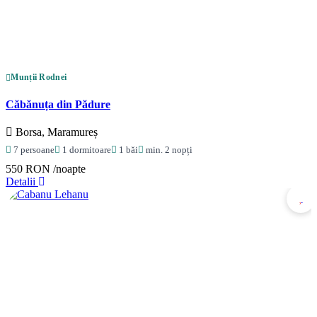
Munții Rodnei
Căbănuța din Pădure
Borsa, Maramureș
7 persoane
1 dormitoare
1 băi
min. 2 nopți
550 RON
/noapte
Detalii