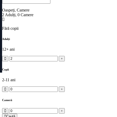
Oaspeți, Camere
2
Adulți
,
0
Camere
Fără copii
Adulți
12+ ani
Copii
2-11 ani
Cameră
Caută