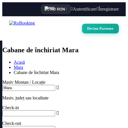
Autentificare
Înregistrare
RO
·
RON
Devino Partener
Cabane de închiriat Mara
Acasă
Mara
Cabane de închiriat Mara
Masiv Montan / Locație
Masiv, județ sau localitate
Check-in
Check-out