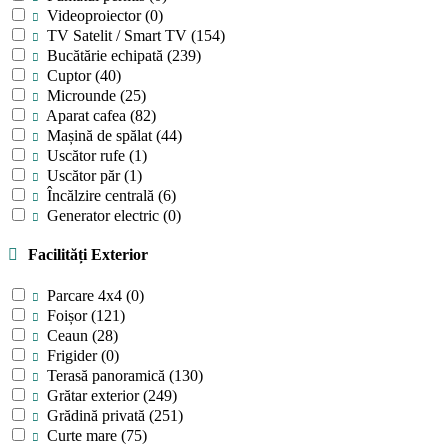
Videoproiector
(0)
TV Satelit / Smart TV
(154)
Bucătărie echipată
(239)
Cuptor
(40)
Microunde
(25)
Aparat cafea
(82)
Mașină de spălat
(44)
Uscător rufe
(1)
Uscător păr
(1)
Încălzire centrală
(6)
Generator electric
(0)
Facilități Exterior
Parcare 4x4
(0)
Foișor
(121)
Ceaun
(28)
Frigider
(0)
Terasă panoramică
(130)
Grătar exterior
(249)
Grădină privată
(251)
Curte mare
(75)