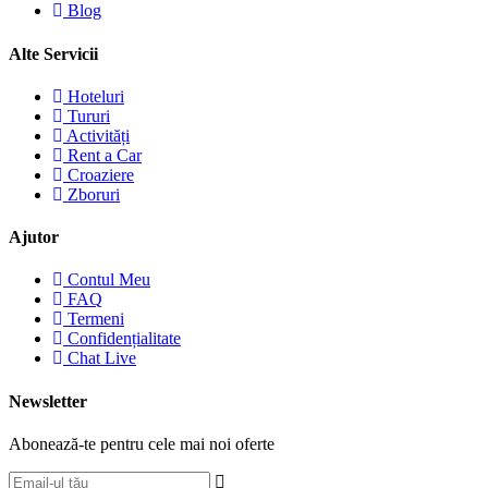
Blog
Alte Servicii
Hoteluri
Tururi
Activități
Rent a Car
Croaziere
Zboruri
Ajutor
Contul Meu
FAQ
Termeni
Confidențialitate
Chat Live
Newsletter
Abonează-te pentru cele mai noi oferte