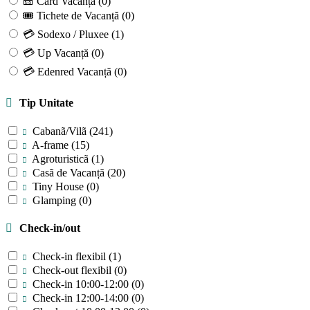
🎫 Card Vacanță
(0)
🎟 Tichete de Vacanță
(0)
💳 Sodexo / Pluxee
(1)
💳 Up Vacanță
(0)
💳 Edenred Vacanță
(0)
Tip Unitate
Cabanã/Vilã
(241)
A-frame
(15)
Agroturisticã
(1)
Casã de Vacanță
(20)
Tiny House
(0)
Glamping
(0)
Check-in/out
Check-in flexibil
(1)
Check-out flexibil
(0)
Check-in 10:00-12:00
(0)
Check-in 12:00-14:00
(0)