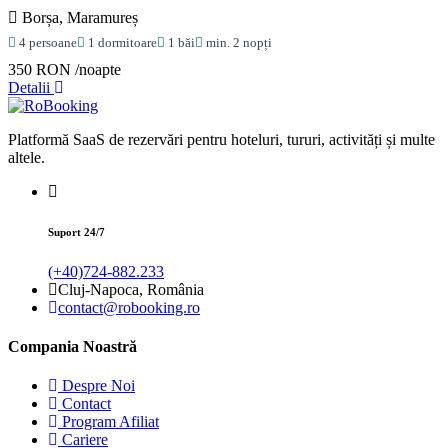
Borșa, Maramureș
4 persoane
1 dormitoare
1 băi
min. 2 nopți
350 RON
/noapte
Detalii
Platformă SaaS de rezervări pentru hoteluri, tururi, activități și multe
altele.
Suport 24/7
(+40)724-882.233
Cluj-Napoca, România
contact@robooking.ro
Compania Noastră
Despre Noi
Contact
Program Afiliat
Cariere