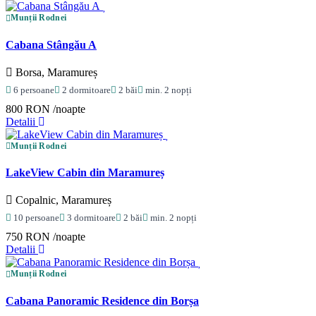
Munții Rodnei
Cabana Stângău A
Borsa, Maramureș
6 persoane
2 dormitoare
2 băi
min. 2 nopți
800 RON
/noapte
Detalii
Munții Rodnei
LakeView Cabin din Maramureș
Copalnic, Maramureș
10 persoane
3 dormitoare
2 băi
min. 2 nopți
750 RON
/noapte
Detalii
Munții Rodnei
Cabana Panoramic Residence din Borșa