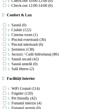
Check-out 10:00-12:00
(0)
Check-out 12:00-14:00
(0)
Confort & Lux
Saună
(0)
Ciubăr
(122)
Cinema room
(1)
Piscină exterioară
(36)
Piscină interioară
(6)
Șemineu
(138)
Jacuzzi / Cadă hidromasaj
(86)
Saună uscată
(42)
Saună umedă
(0)
Sală fitness
(2)
Facilități Interior
WiFi Gratuit
(114)
Frigider
(120)
Pet friendly
(42)
Fumatul interzis
(4)
Fumatul permis
(0)