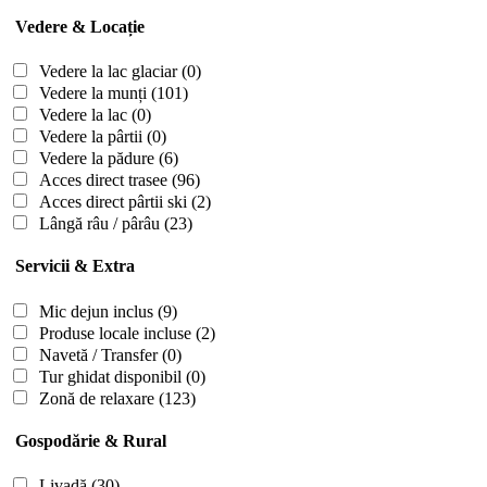
Vedere & Locație
Vedere la lac glaciar
(0)
Vedere la munți
(101)
Vedere la lac
(0)
Vedere la pârtii
(0)
Vedere la pădure
(6)
Acces direct trasee
(96)
Acces direct pârtii ski
(2)
Lângă râu / pârâu
(23)
Servicii & Extra
Mic dejun inclus
(9)
Produse locale incluse
(2)
Navetă / Transfer
(0)
Tur ghidat disponibil
(0)
Zonă de relaxare
(123)
Gospodărie & Rural
Livadă
(30)