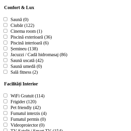
Confort & Lux
Saună
(0)
Ciubăr
(122)
Cinema room
(1)
Piscină exterioară
(36)
Piscină interioară
(6)
Șemineu
(138)
Jacuzzi / Cadă hidromasaj
(86)
Saună uscată
(42)
Saună umedă
(0)
Sală fitness
(2)
Facilități Interior
WiFi Gratuit
(114)
Frigider
(120)
Pet friendly
(42)
Fumatul interzis
(4)
Fumatul permis
(0)
Videoproiector
(0)
TV Satelit / Smart TV
(154)