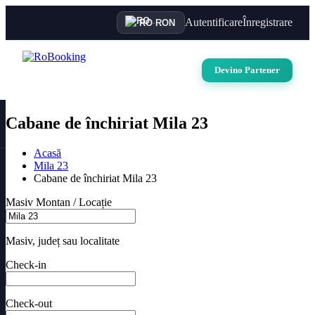
Autentificare
Înregistrare
RO
·
RON
Devino Partener
Cabane de închiriat Mila 23
Acasă
Mila 23
Cabane de închiriat Mila 23
Masiv Montan / Locație
Masiv, județ sau localitate
Check-in
Check-out