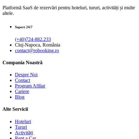
Platformă SaaS de rezervări pentru hoteluri, tururi, activități și multe
altele.
Suport 24/7
(+40)724-882.233
Cluj-Napoca, România
contact@robooking.ro
Compania Noastră
Despre Noi
Contact
Program Afiliat
Cariere
Blog
Alte Servicii
Hoteluri
Tururi
Activități
Rent a Car