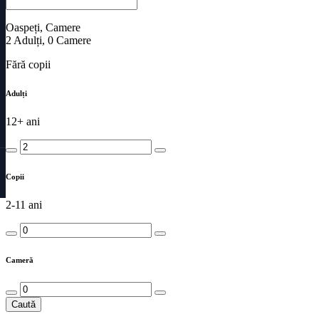
Oaspeți, Camere
2
Adulți
,
0
Camere
Fără copii
Adulți
12+ ani
Copii
2-11 ani
Cameră
Caută