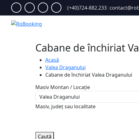
(+40)724-882.233
contact@rob
Acasă
Cabane de închiriat V
Acasă
Valea Draganului
Cabane de închiriat Valea Draganului
Masiv Montan / Locație
Masiv, județ sau localitate
Caută