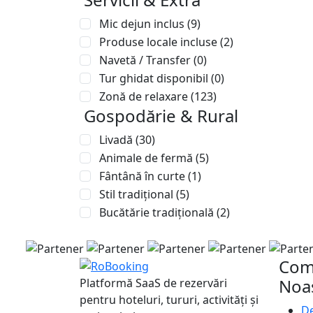
Mic dejun inclus
(9)
Produse locale incluse
(2)
Navetă / Transfer
(0)
Tur ghidat disponibil
(0)
Zonă de relaxare
(123)
Gospodărie & Rural
Livadă
(30)
Animale de fermă
(5)
Fântână în curte
(1)
Stil tradițional
(5)
Bucătărie tradițională
(2)
Com
Noa
Platformă SaaS de rezervări
pentru hoteluri, tururi, activități și
De