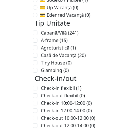
💳 Sodexo / Pluxee
(1)
💳 Up Vacanță
(0)
💳 Edenred Vacanță
(0)
Tip Unitate
Cabanã/Vilã
(241)
A-frame
(15)
Agroturisticã
(1)
Casã de Vacanță
(20)
Tiny House
(0)
Glamping
(0)
Check-in/out
Check-in flexibil
(1)
Check-out flexibil
(0)
Check-in 10:00-12:00
(0)
Check-in 12:00-14:00
(0)
Check-out 10:00-12:00
(0)
Check-out 12:00-14:00
(0)