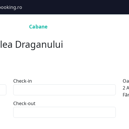
ooking.ro
Hoteluri
Cabane
Tururi
Activități
Zboruri
alea Draganului
Check-in
Oa
2
A
Făr
Check-out