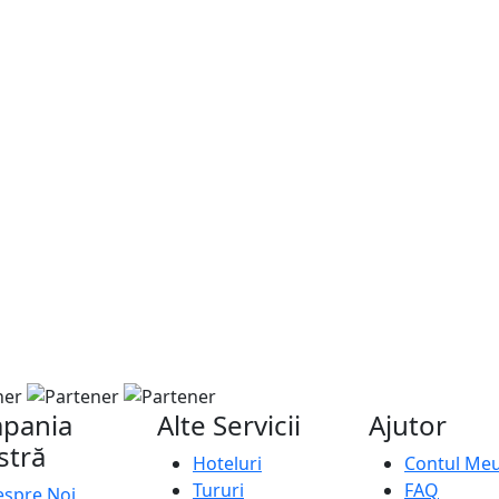
pania
Alte Servicii
Ajutor
stră
Hoteluri
Contul Me
Tururi
FAQ
spre Noi