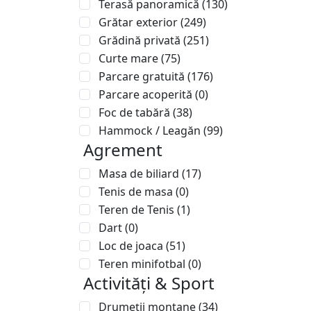
Terasă panoramică
(130)
Grătar exterior
(249)
Grădină privată
(251)
Curte mare
(75)
Parcare gratuită
(176)
Parcare acoperită
(0)
Foc de tabără
(38)
Hammock / Leagăn
(99)
Agrement
Masa de biliard
(17)
Tenis de masa
(0)
Teren de Tenis
(1)
Dart
(0)
Loc de joaca
(51)
Teren minifotbal
(0)
Activități & Sport
Drumeții montane
(34)