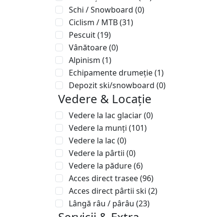
Schi / Snowboard
(0)
Ciclism / MTB
(31)
Pescuit
(19)
Vânătoare
(0)
Alpinism
(1)
Echipamente drumeție
(1)
Depozit ski/snowboard
(0)
Vedere & Locație
Vedere la lac glaciar
(0)
Vedere la munți
(101)
Vedere la lac
(0)
Vedere la pârtii
(0)
Vedere la pădure
(6)
Acces direct trasee
(96)
Acces direct pârtii ski
(2)
Lângă râu / pârâu
(23)
Servicii & Extra