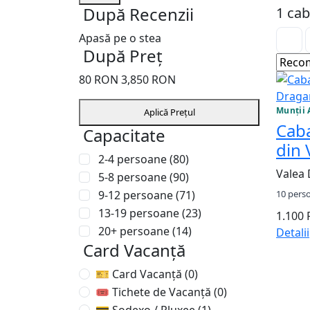
După Recenzii
1 cab
Apasă pe o stea
După Preț
80
RON
3,850
RON
Munții 
Aplică Prețul
Cab
Capacitate
din 
2-4 persoane
(80)
Valea 
5-8 persoane
(90)
9-12 persoane
(71)
10 pers
13-19 persoane
(23)
1.100
20+ persoane
(14)
Detalii
Card Vacanță
🎫 Card Vacanță
(0)
🎟 Tichete de Vacanță
(0)