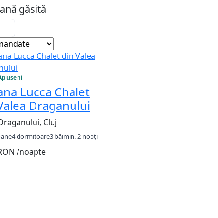
ană găsită
Apuseni
ana Lucca Chalet
Valea Draganului
Draganului, Cluj
oane
4 dormitoare
3 băi
min. 2 nopți
 RON
/noapte