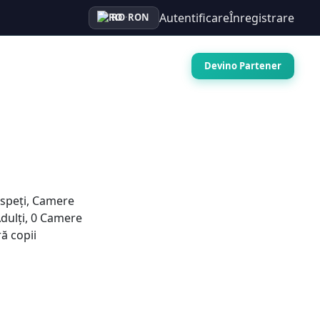
Autentificare
Înregistrare
RO
·
RON
Auto
Croaziere
Contact
Devino Partener
speți, Camere
dulți
,
0
Camere
ă copii