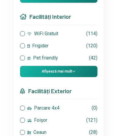
Facilități Interior
WiFi Gratuit
(114)
Frigider
(120)
Pet friendly
(42)
Afișează mai mult
Facilități Exterior
Parcare 4x4
(0)
Foișor
(121)
Ceaun
(28)