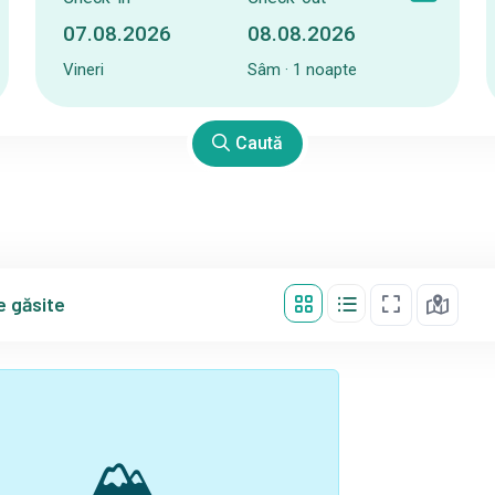
Vineri
Sâm · 1 noapte
Caută
 găsite
🏔