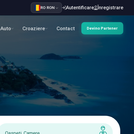
Autentificare
Înregistrare
RO
·
RON
Auto
Croaziere
Contact
Devino Partener
Oaspeți, Camere