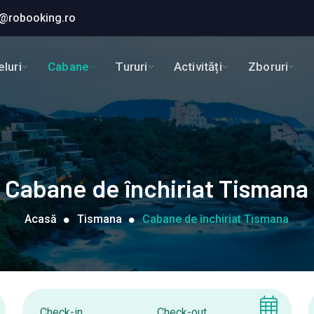
@robooking.ro
luri
Cabane
Tururi
Activități
Zboruri
Cabane de închiriat Tismana
Acasă
Tismana
Cabane de închiriat Tismana
Check-in
Check-out