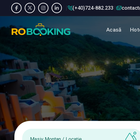
(+40)724-882.233
contact
Acasă
Hote
Masiv Montan / Locație