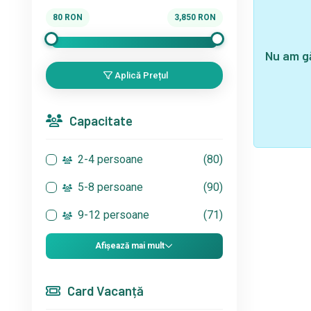
80
RON
3,850
RON
Nu am gă
Aplică Prețul
Capacitate
2-4 persoane
(80)
5-8 persoane
(90)
9-12 persoane
(71)
Afișează mai mult
Card Vacanță