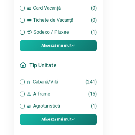
🎫 Card Vacanță
(0)
🎟 Tichete de Vacanță
(0)
💳 Sodexo / Pluxee
(1)
Afișează mai mult
Tip Unitate
Cabanã/Vilã
(241)
A-frame
(15)
Agroturisticã
(1)
Afișează mai mult