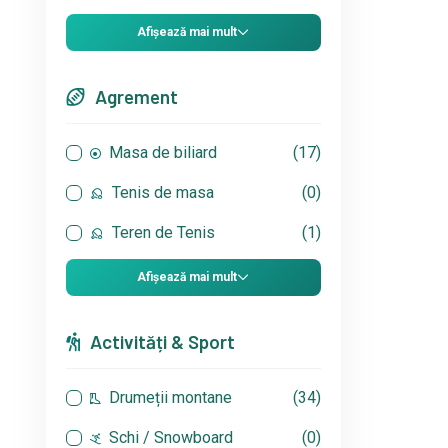
Afișează mai mult
Agrement
Masa de biliard
(17)
Tenis de masa
(0)
Teren de Tenis
(1)
Afișează mai mult
Activități & Sport
Drumeții montane
(34)
Schi / Snowboard
(0)