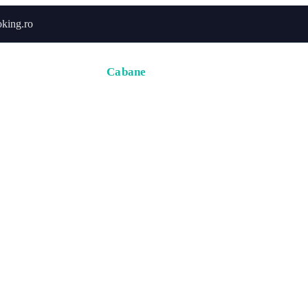
king.ro
Acasă
Hoteluri
Cabane
Tururi
Activități
Zbor