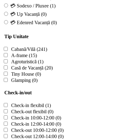
💳 Sodexo / Pluxee
(1)
💳 Up Vacanță
(0)
💳 Edenred Vacanță
(0)
Tip Unitate
Cabanã/Vilã
(241)
A-frame
(15)
Agroturisticã
(1)
Casã de Vacanță
(20)
Tiny House
(0)
Glamping
(0)
Check-in/out
Check-in flexibil
(1)
Check-out flexibil
(0)
Check-in 10:00-12:00
(0)
Check-in 12:00-14:00
(0)
Check-out 10:00-12:00
(0)
Check-out 12:00-14:00
(0)