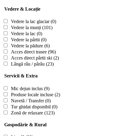
Vedere & Locație
Vedere la lac glaciar
(0)
Vedere la munți
(101)
Vedere la lac
(0)
Vedere la pârtii
(0)
Vedere la pădure
(6)
Acces direct trasee
(96)
Acces direct pârtii ski
(2)
Lângă râu / pârâu
(23)
Servicii & Extra
Mic dejun inclus
(9)
Produse locale incluse
(2)
Navetă / Transfer
(0)
Tur ghidat disponibil
(0)
Zonă de relaxare
(123)
Gospodărie & Rural