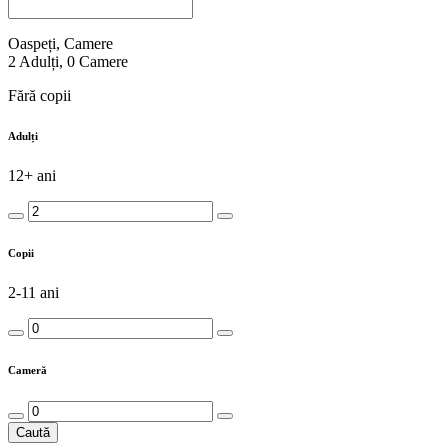
Oaspeți, Camere
2
Adulți
,
0
Camere
Fără copii
Adulți
12+ ani
Copii
2-11 ani
Cameră
Caută