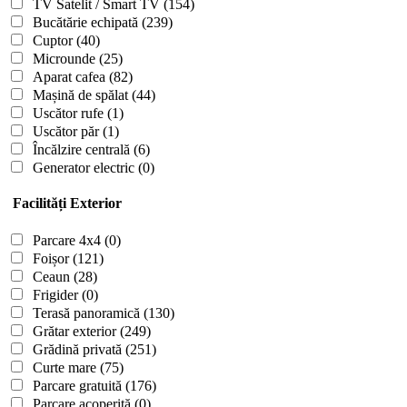
TV Satelit / Smart TV
(154)
Bucătărie echipată
(239)
Cuptor
(40)
Microunde
(25)
Aparat cafea
(82)
Mașină de spălat
(44)
Uscător rufe
(1)
Uscător păr
(1)
Încălzire centrală
(6)
Generator electric
(0)
Facilități Exterior
Parcare 4x4
(0)
Foișor
(121)
Ceaun
(28)
Frigider
(0)
Terasă panoramică
(130)
Grătar exterior
(249)
Grădină privată
(251)
Curte mare
(75)
Parcare gratuită
(176)
Parcare acoperită
(0)