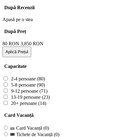
După Recenzii
Apasă pe o stea
După Preț
80
RON
3,850
RON
Aplică Prețul
Capacitate
2-4 persoane
(80)
5-8 persoane
(90)
9-12 persoane
(71)
13-19 persoane
(23)
20+ persoane
(14)
Card Vacanță
🎫 Card Vacanță
(0)
🎟 Tichete de Vacanță
(0)