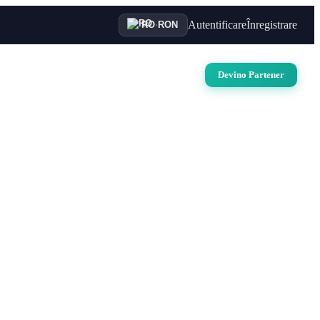
Autentificare
Înregistrare
RO
·
RON
uri
Auto
Croaziere
Contact
Devino Partener