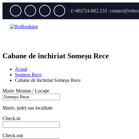
(+40)724-882.233
contact@roboo
Cabane de închiriat Someșu Rece
Acasă
Someșu Rece
Cabane de închiriat Someșu Rece
Masiv Montan / Locație
Masiv, județ sau localitate
Check-in
Check-out