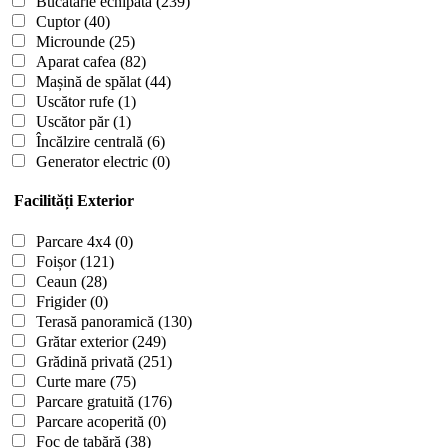
Bucătărie echipată
(239)
Cuptor
(40)
Microunde
(25)
Aparat cafea
(82)
Mașină de spălat
(44)
Uscător rufe
(1)
Uscător păr
(1)
Încălzire centrală
(6)
Generator electric
(0)
Facilități Exterior
Parcare 4x4
(0)
Foișor
(121)
Ceaun
(28)
Frigider
(0)
Terasă panoramică
(130)
Grătar exterior
(249)
Grădină privată
(251)
Curte mare
(75)
Parcare gratuită
(176)
Parcare acoperită
(0)
Foc de tabără
(38)