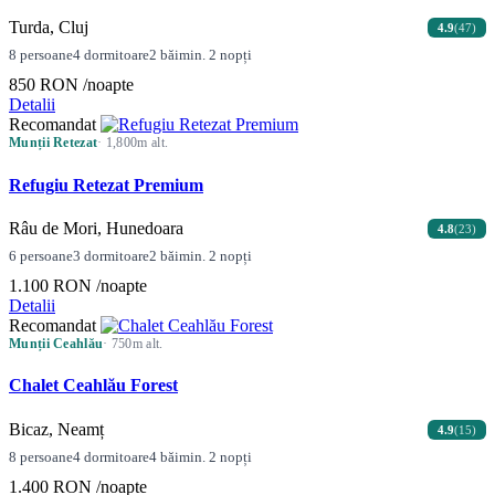
Turda, Cluj
4.9
(47)
8 persoane
4 dormitoare
2 băi
min. 2 nopți
850 RON
/noapte
Detalii
Recomandat
Munții Retezat
· 1,800m alt.
Refugiu Retezat Premium
Râu de Mori, Hunedoara
4.8
(23)
6 persoane
3 dormitoare
2 băi
min. 2 nopți
1.100 RON
/noapte
Detalii
Recomandat
Munții Ceahlău
· 750m alt.
Chalet Ceahlău Forest
Bicaz, Neamț
4.9
(15)
8 persoane
4 dormitoare
4 băi
min. 2 nopți
1.400 RON
/noapte