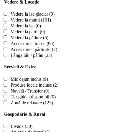
Vedere & Locație
Vedere la lac glaciar
(0)
Vedere la munți
(101)
Vedere la lac
(0)
Vedere la pârtii
(0)
Vedere la pădure
(6)
Acces direct trasee
(96)
Acces direct pârtii ski
(2)
Lângă râu / pârâu
(23)
Servicii & Extra
Mic dejun inclus
(9)
Produse locale incluse
(2)
Navetă / Transfer
(0)
Tur ghidat disponibil
(0)
Zonă de relaxare
(123)
Gospodărie & Rural
Livadă
(30)