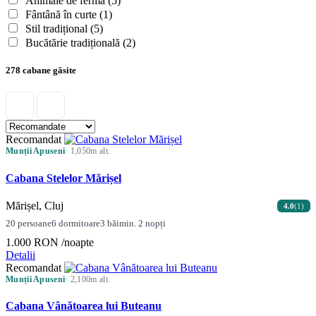
Animale de fermă
(5)
Fântână în curte
(1)
Stil tradițional
(5)
Bucătărie tradițională
(2)
278 cabane găsite
Recomandat
Munții Apuseni
· 1,050m alt.
Cabana Stelelor Mărișel
Mărișel, Cluj
4.0
(1)
20 persoane
6 dormitoare
3 băi
min. 2 nopți
1.000 RON
/noapte
Detalii
Recomandat
Munții Apuseni
· 2,100m alt.
Cabana Vânătoarea lui Buteanu