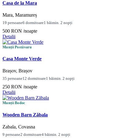
Casa de la Mara
Mara, Maramureș
19 persoane
6 dormitoare
1 băi
min. 2 nopți
500 RON
/noapte
Detalii
Munții Postăvaru
Casa Monte Verde
Brașov, Brașov
35 persoane
12 dormitoare
1 băi
min. 2 nopți
250 RON
/noapte
Detalii
Munții Bodoc
Wooden Barn Zăbala
Zabala, Covasna
9 persoane
2 dormitoare
4 băi
min. 2 nopți