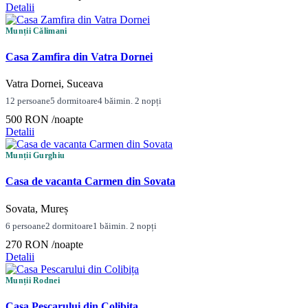
Detalii
Munții Călimani
Casa Zamfira din Vatra Dornei
Vatra Dornei, Suceava
12 persoane
5 dormitoare
4 băi
min. 2 nopți
500 RON
/noapte
Detalii
Munții Gurghiu
Casa de vacanta Carmen din Sovata
Sovata, Mureș
6 persoane
2 dormitoare
1 băi
min. 2 nopți
270 RON
/noapte
Detalii
Munții Rodnei
Casa Pescarului din Colibița