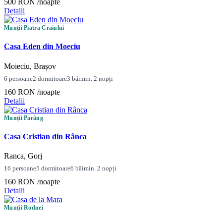
500 RON
/noapte
Detalii
Munții Piatra Craiului
Casa Eden din Moeciu
Moieciu, Brașov
6 persoane
2 dormitoare
3 băi
min. 2 nopți
160 RON
/noapte
Detalii
Munții Parâng
Casa Cristian din Rânca
Ranca, Gorj
16 persoane
5 dormitoare
6 băi
min. 2 nopți
160 RON
/noapte
Detalii
Munții Rodnei