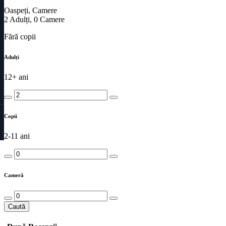
Oaspeți, Camere
2
Adulți
,
0
Camere
Fără copii
Adulți
12+ ani
Copii
2-11 ani
Cameră
Caută