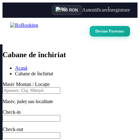
Autentificare
Înregistrare
RO
·
RON
Devino Partener
Cabane de închiriat
Acasă
Cabane de închiriat
Masiv Montan / Locație
Masiv, județ sau localitate
Check-in
Check-out