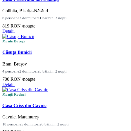
Colibita, Bistrița-Năsăud
6 persoane
2 dormitoare
1 băi
min. 2 nopți
819 RON
/noapte
Detalii
Munții Bucegi
Căsuța Bunicii
Bran, Brașov
4 persoane
2 dormitoare
3 băi
min. 2 nopți
700 RON
/noapte
Detalii
Munții Rodnei
Casa Criss din Cavnic
Cavnic, Maramureș
18 persoane
5 dormitoare
6 băi
min. 2 nopți