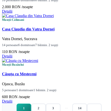
16 persoane
8 dormitoare
8 băi
min. 2 nopți
2.000 RON
/noapte
Detalii
Munții Călimani
Casa Claudia din Vatra Dornei
Vatra Dornei, Suceava
14 persoane
6 dormitoare
7 băi
min. 2 nopți
110 RON
/noapte
Detalii
Munții Buzăului
Căsuța cu Mesteceni
Ojasca, Buzău
5 persoane
1 dormitoare
1 băi
min. 2 nopți
600 RON
/noapte
Detalii
1
2
3
···
14