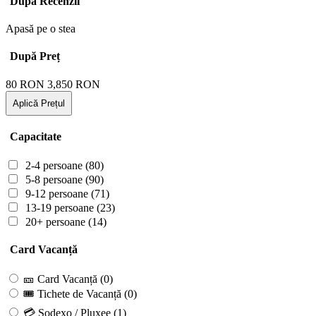
După Recenzii
Apasă pe o stea
După Preț
80
RON
3,850
RON
Aplică Prețul
Capacitate
2-4 persoane
(80)
5-8 persoane
(90)
9-12 persoane
(71)
13-19 persoane
(23)
20+ persoane
(14)
Card Vacanță
🎫 Card Vacanță
(0)
🎟 Tichete de Vacanță
(0)
💳 Sodexo / Pluxee
(1)