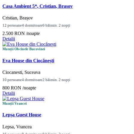
Casa Ambient 5*, Cristian, Brasov
Cristian, Brașov
12 persoane
4 dormitoare
6 băi
min. 2 nopți
2.500 RON
/noapte
Detalii
Munții Obcinele Bucovinei
Eva House din Ciocănești
Ciocanesti, Suceava
10 persoane
4 dormitoare
2 băi
min. 2 nopți
800 RON
/noapte
Detalii
Munții Vrancei
Lepșa Guest House
Lepsa, Vrancea