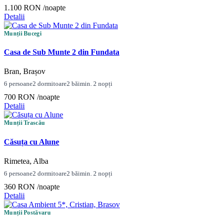
1.100 RON
/noapte
Detalii
Munții Bucegi
Casa de Sub Munte 2 din Fundata
Bran, Brașov
6 persoane
2 dormitoare
2 băi
min. 2 nopți
700 RON
/noapte
Detalii
Munții Trascău
Căsuța cu Alune
Rimetea, Alba
6 persoane
2 dormitoare
2 băi
min. 2 nopți
360 RON
/noapte
Detalii
Munții Postăvaru