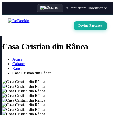
Autentificare
Înregistrare
RO
·
RON
Devino Partener
Casa Cristian din Rânca
Acasă
Cabane
Ranca
Casa Cristian din Rânca