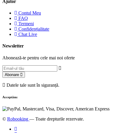
Ajutor
Contul Meu
FAQ
Termeni
Confidențialitate
Chat Live
Newsletter
Abonează-te pentru cele mai noi oferte
Abonare
Datele tale sunt în siguranță.
Acceptăm:
©
Robooking
— Toate drepturile rezervate.