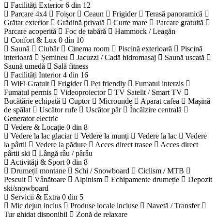
Facilități Exterior
6 din 12
Parcare 4x4
Foișor
Ceaun
Frigider
Terasă panoramică
Grătar exterior
Grădină privată
Curte mare
Parcare gratuită
Parcare acoperită
Foc de tabără
Hammock / Leagăn
Confort & Lux
0 din 10
Saună
Ciubăr
Cinema room
Piscină exterioară
Piscină
interioară
Șemineu
Jacuzzi / Cadă hidromasaj
Saună uscată
Saună umedă
Sală fitness
Facilități Interior
4 din 16
WiFi Gratuit
Frigider
Pet friendly
Fumatul interzis
Fumatul permis
Videoproiector
TV Satelit / Smart TV
Bucătărie echipată
Cuptor
Microunde
Aparat cafea
Mașină
de spălat
Uscător rufe
Uscător păr
Încălzire centrală
Generator electric
Vedere & Locație
0 din 8
Vedere la lac glaciar
Vedere la munți
Vedere la lac
Vedere
la pârtii
Vedere la pădure
Acces direct trasee
Acces direct
pârtii ski
Lângă râu / pârâu
Activități & Sport
0 din 8
Drumeții montane
Schi / Snowboard
Ciclism / MTB
Pescuit
Vânătoare
Alpinism
Echipamente drumeție
Depozit
ski/snowboard
Servicii & Extra
0 din 5
Mic dejun inclus
Produse locale incluse
Navetă / Transfer
Tur ghidat disponibil
Zonă de relaxare