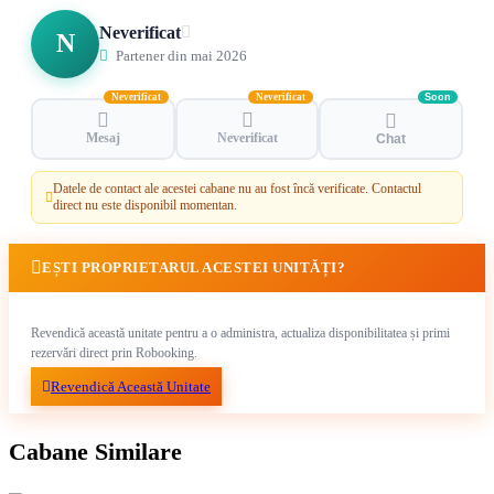
Neverificat
N
Partener din mai 2026
Neverificat
Neverificat
Soon
Mesaj
Neverificat
Chat
Datele de contact ale acestei cabane nu au fost încă verificate. Contactul
direct nu este disponibil momentan.
EȘTI PROPRIETARUL ACESTEI UNITĂȚI?
Revendică această unitate pentru a o administra, actualiza disponibilitatea și primi
rezervări direct prin Robooking.
Revendică Această Unitate
Cabane Similare