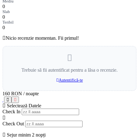
Mediu
0
Slab
0
Teribil
0
Nicio recenzie momentan. Fii primul!
Trebuie să fii autentificat pentru a lăsa o recenzie.
Autentifică-te
160 RON
/ noapte
Selectează Datele
Check In
Check Out
Sejur minim 2 nopți