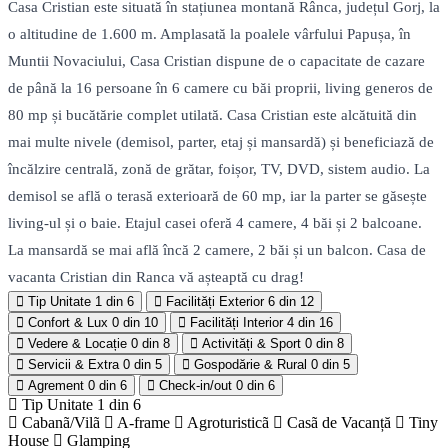
Casa Cristian este situată în stațiunea montană Rânca, județul Gorj, la
o altitudine de 1.600 m. Amplasată la poalele vârfului Papușa, în
Muntii Novaciului, Casa Cristian dispune de o capacitate de cazare
de până la 16 persoane în 6 camere cu băi proprii, living generos de
80 mp și bucătărie complet utilată. Casa Cristian este alcătuită din
mai multe nivele (demisol, parter, etaj și mansardă) și beneficiază de
încălzire centrală, zonă de grătar, foișor, TV, DVD, sistem audio. La
demisol se află o terasă exterioară de 60 mp, iar la parter se găsește
living-ul și o baie. Etajul casei oferă 4 camere, 4 băi și 2 balcoane.
La mansardă se mai află încă 2 camere, 2 băi și un balcon. Casa de
vacanta Cristian din Ranca vă așteaptă cu drag!
Tip Unitate
1 din 6
Facilități Exterior
6 din 12
Confort & Lux
0 din 10
Facilități Interior
4 din 16
Vedere & Locație
0 din 8
Activități & Sport
0 din 8
Servicii & Extra
0 din 5
Gospodărie & Rural
0 din 5
Agrement
0 din 6
Check-in/out
0 din 6
Tip Unitate
1 din 6
Cabanã/Vilã
A-frame
Agroturisticã
Casã de Vacanță
Tiny
House
Glamping