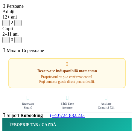
Persoane
Adulți
12+ ani
2
−
+
Copii
2–11 ani
0
−
+
Maxim 16 persoane
Rezervare indisponibilă momentan
Proprietarul nu și-a confirmat contul.
Poți contacta gazda direct pentru detalii.
Rezervare
Fără Taxe
Anulare
Sigură
Ascunse
Gratuită 72h
Suport
Robooking
—
(+40)724-882.233
PROPRIETAR / GAZDĂ