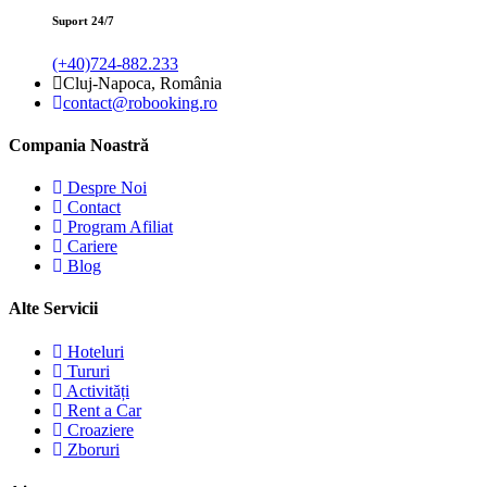
Suport 24/7
(+40)724-882.233
Cluj-Napoca, România
contact@robooking.ro
Compania Noastră
Despre Noi
Contact
Program Afiliat
Cariere
Blog
Alte Servicii
Hoteluri
Tururi
Activități
Rent a Car
Croaziere
Zboruri