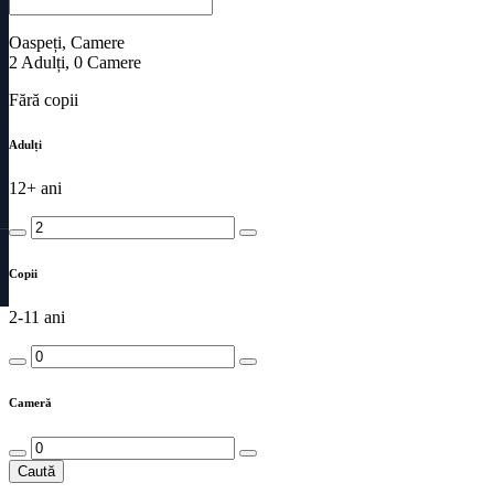
Oaspeți, Camere
2
Adulți
,
0
Camere
Fără copii
Adulți
12+ ani
Copii
2-11 ani
Cameră
Caută