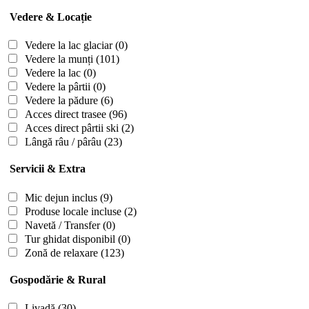
Vedere & Locație
Vedere la lac glaciar
(0)
Vedere la munți
(101)
Vedere la lac
(0)
Vedere la pârtii
(0)
Vedere la pădure
(6)
Acces direct trasee
(96)
Acces direct pârtii ski
(2)
Lângă râu / pârâu
(23)
Servicii & Extra
Mic dejun inclus
(9)
Produse locale incluse
(2)
Navetă / Transfer
(0)
Tur ghidat disponibil
(0)
Zonă de relaxare
(123)
Gospodărie & Rural
Livadă
(30)