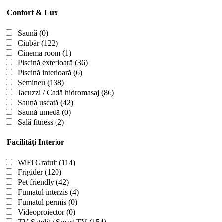
Confort & Lux
Saună
(0)
Ciubăr
(122)
Cinema room
(1)
Piscină exterioară
(36)
Piscină interioară
(6)
Șemineu
(138)
Jacuzzi / Cadă hidromasaj
(86)
Saună uscată
(42)
Saună umedă
(0)
Sală fitness
(2)
Facilități Interior
WiFi Gratuit
(114)
Frigider
(120)
Pet friendly
(42)
Fumatul interzis
(4)
Fumatul permis
(0)
Videoproiector
(0)
TV Satelit / Smart TV
(154)