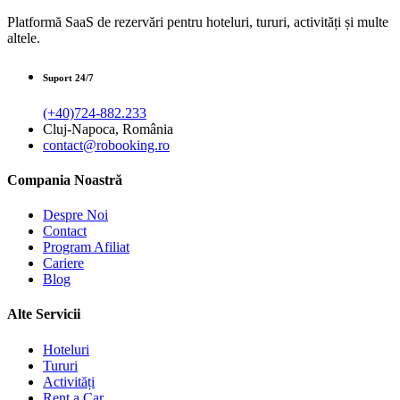
Platformă SaaS de rezervări pentru hoteluri, tururi, activități și multe
altele.
Suport 24/7
(+40)724-882.233
Cluj-Napoca, România
contact@robooking.ro
Compania Noastră
Despre Noi
Contact
Program Afiliat
Cariere
Blog
Alte Servicii
Hoteluri
Tururi
Activități
Rent a Car