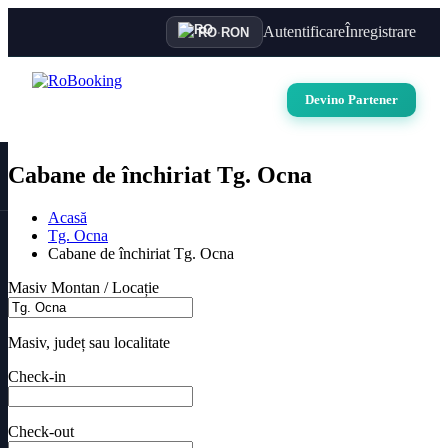
Autentificare
Înregistrare
RO
·
RON
Devino Partener
Cabane de închiriat Tg. Ocna
Acasă
Tg. Ocna
Cabane de închiriat Tg. Ocna
Masiv Montan / Locație
Masiv, județ sau localitate
Check-in
Check-out