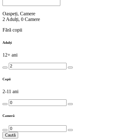
Oaspeți, Camere
2
Adulți
,
0
Camere
Fără copii
Adulți
12+ ani
Copii
2-11 ani
Cameră
Caută