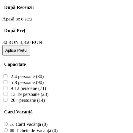
După Recenzii
Apasă pe o stea
După Preț
80
RON
3,850
RON
Aplică Prețul
Capacitate
2-4 persoane
(80)
5-8 persoane
(90)
9-12 persoane
(71)
13-19 persoane
(23)
20+ persoane
(14)
Card Vacanță
🎫 Card Vacanță
(0)
🎟 Tichete de Vacanță
(0)