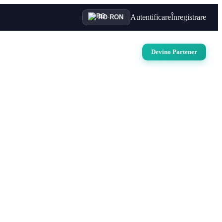
Autentificare
Înregistrare
RO
·
RON
uri
Auto
Croaziere
Contact
Devino Partener