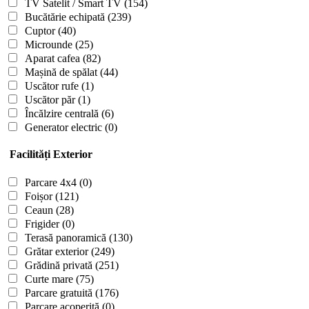
TV Satelit / Smart TV
(154)
Bucătărie echipată
(239)
Cuptor
(40)
Microunde
(25)
Aparat cafea
(82)
Mașină de spălat
(44)
Uscător rufe
(1)
Uscător păr
(1)
Încălzire centrală
(6)
Generator electric
(0)
Facilități Exterior
Parcare 4x4
(0)
Foișor
(121)
Ceaun
(28)
Frigider
(0)
Terasă panoramică
(130)
Grătar exterior
(249)
Grădină privată
(251)
Curte mare
(75)
Parcare gratuită
(176)
Parcare acoperită
(0)