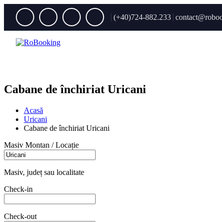
(+40)724-882.233
contact@roboo
Cabane de închiriat Uricani
Acasă
Uricani
Cabane de închiriat Uricani
Masiv Montan / Locație
Masiv, județ sau localitate
Check-in
Check-out