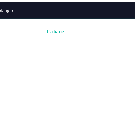
king.ro
Acasă
Hoteluri
Cabane
Tururi
Activități
Zbor