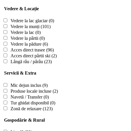
Vedere & Locație
Vedere la lac glaciar
(0)
Vedere la munți
(101)
Vedere la lac
(0)
Vedere la pârtii
(0)
Vedere la pădure
(6)
Acces direct trasee
(96)
Acces direct pârtii ski
(2)
Lângă râu / pârâu
(23)
Servicii & Extra
Mic dejun inclus
(9)
Produse locale incluse
(2)
Navetă / Transfer
(0)
Tur ghidat disponibil
(0)
Zonă de relaxare
(123)
Gospodărie & Rural