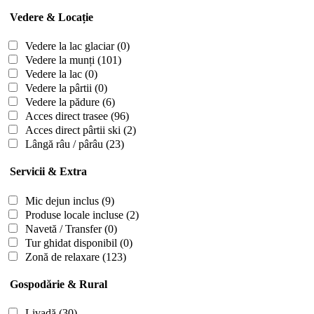
Vedere & Locație
Vedere la lac glaciar
(0)
Vedere la munți
(101)
Vedere la lac
(0)
Vedere la pârtii
(0)
Vedere la pădure
(6)
Acces direct trasee
(96)
Acces direct pârtii ski
(2)
Lângă râu / pârâu
(23)
Servicii & Extra
Mic dejun inclus
(9)
Produse locale incluse
(2)
Navetă / Transfer
(0)
Tur ghidat disponibil
(0)
Zonă de relaxare
(123)
Gospodărie & Rural
Livadă
(30)