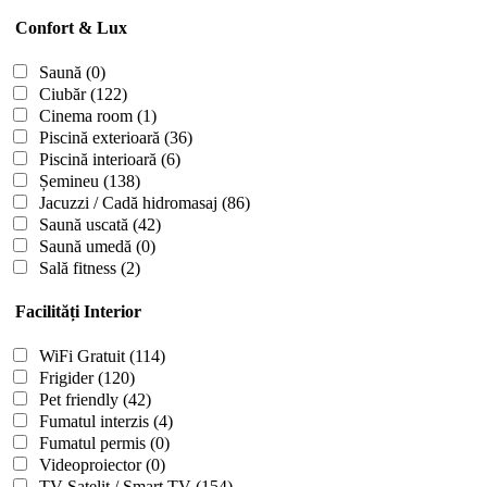
Confort & Lux
Saună
(0)
Ciubăr
(122)
Cinema room
(1)
Piscină exterioară
(36)
Piscină interioară
(6)
Șemineu
(138)
Jacuzzi / Cadă hidromasaj
(86)
Saună uscată
(42)
Saună umedă
(0)
Sală fitness
(2)
Facilități Interior
WiFi Gratuit
(114)
Frigider
(120)
Pet friendly
(42)
Fumatul interzis
(4)
Fumatul permis
(0)
Videoproiector
(0)
TV Satelit / Smart TV
(154)