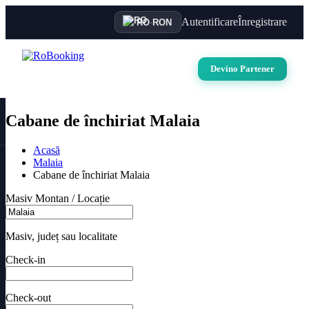
Autentificare
Înregistrare
RO
·
RON
Devino Partener
Cabane de închiriat Malaia
Acasă
Malaia
Cabane de închiriat Malaia
Masiv Montan / Locație
Masiv, județ sau localitate
Check-in
Check-out