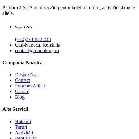
Platformă SaaS de rezervări pentru hoteluri, tururi, activități și multe
altele.
Suport 24/7
(+40)724-882.233
Cluj-Napoca, România
contact@robooking.ro
Compania Noastră
Despre Noi
Contact
Program Afiliat
Cariere
Blog
Alte Servicii
Hoteluri
Tururi
Activități
Rent a Car