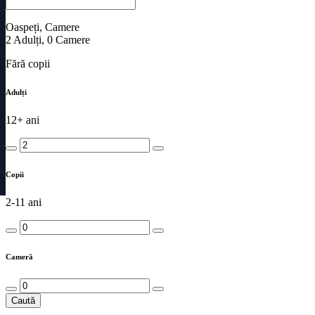
Oaspeți, Camere
2
Adulți
,
0
Camere
Fără copii
Adulți
12+ ani
Copii
2-11 ani
Cameră
Caută