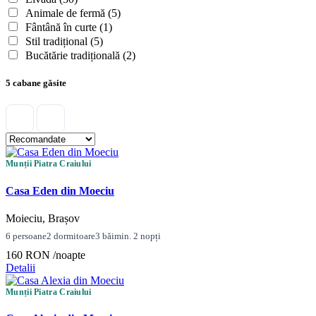
Animale de fermă
(5)
Fântână în curte
(1)
Stil tradițional
(5)
Bucătărie tradițională
(2)
5 cabane găsite
Munții Piatra Craiului
Casa Eden din Moeciu
Moieciu, Brașov
6 persoane
2 dormitoare
3 băi
min. 2 nopți
160 RON
/noapte
Detalii
Munții Piatra Craiului