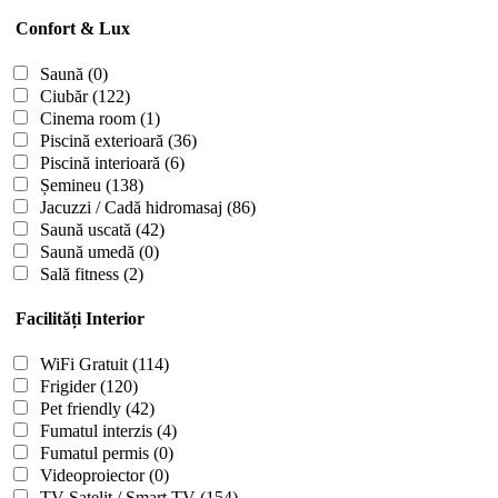
Confort & Lux
Saună
(0)
Ciubăr
(122)
Cinema room
(1)
Piscină exterioară
(36)
Piscină interioară
(6)
Șemineu
(138)
Jacuzzi / Cadă hidromasaj
(86)
Saună uscată
(42)
Saună umedă
(0)
Sală fitness
(2)
Facilități Interior
WiFi Gratuit
(114)
Frigider
(120)
Pet friendly
(42)
Fumatul interzis
(4)
Fumatul permis
(0)
Videoproiector
(0)
TV Satelit / Smart TV
(154)