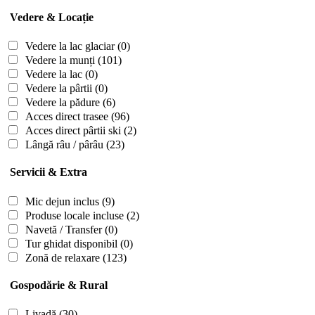
Vedere & Locație
Vedere la lac glaciar
(0)
Vedere la munți
(101)
Vedere la lac
(0)
Vedere la pârtii
(0)
Vedere la pădure
(6)
Acces direct trasee
(96)
Acces direct pârtii ski
(2)
Lângă râu / pârâu
(23)
Servicii & Extra
Mic dejun inclus
(9)
Produse locale incluse
(2)
Navetă / Transfer
(0)
Tur ghidat disponibil
(0)
Zonă de relaxare
(123)
Gospodărie & Rural
Livadă
(30)