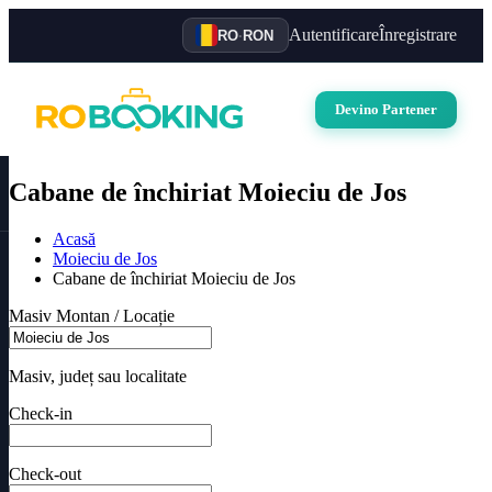
Autentificare
Înregistrare
RO
·
RON
Devino Partener
Cabane de închiriat Moieciu de Jos
Acasă
Moieciu de Jos
Cabane de închiriat Moieciu de Jos
Masiv Montan / Locație
Masiv, județ sau localitate
Check-in
Check-out