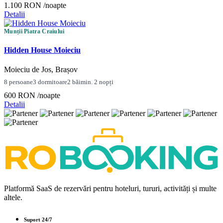
1.100 RON
/noapte
Detalii
Munții Piatra Craiului
Hidden House Moieciu
Moieciu de Jos, Brașov
8 persoane
3 dormitoare
2 băi
min. 2 nopți
600 RON
/noapte
Detalii
Platformă SaaS de rezervări pentru hoteluri, tururi, activități și multe
altele.
Suport 24/7