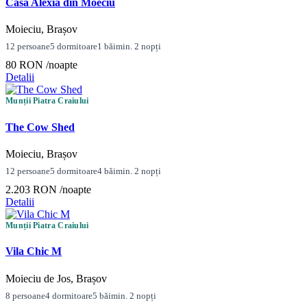
Casa Alexia din Moeciu
Moieciu, Brașov
12 persoane
5 dormitoare
1 băi
min. 2 nopți
80 RON
/noapte
Detalii
Munții Piatra Craiului
The Cow Shed
Moieciu, Brașov
12 persoane
5 dormitoare
4 băi
min. 2 nopți
2.203 RON
/noapte
Detalii
Munții Piatra Craiului
Vila Chic M
Moieciu de Jos, Brașov
8 persoane
4 dormitoare
5 băi
min. 2 nopți