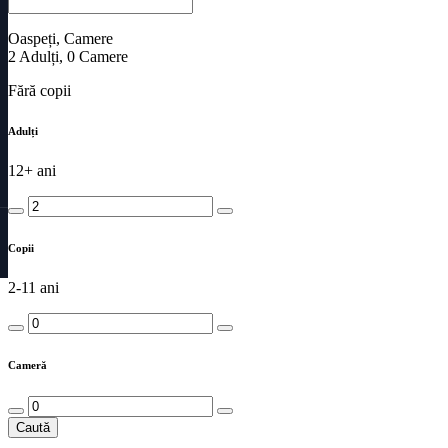
Oaspeți, Camere
2
Adulți
,
0
Camere
Fără copii
Adulți
12+ ani
Copii
2-11 ani
Cameră
Caută