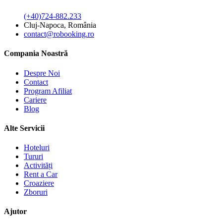
(+40)724-882.233
Cluj-Napoca, România
contact@robooking.ro
Compania Noastră
Despre Noi
Contact
Program Afiliat
Cariere
Blog
Alte Servicii
Hoteluri
Tururi
Activități
Rent a Car
Croaziere
Zboruri
Ajutor