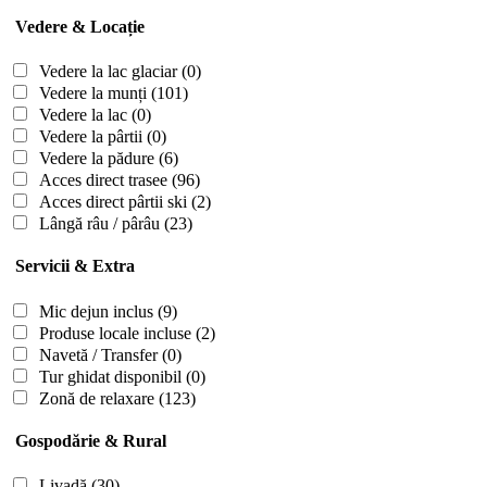
Vedere & Locație
Vedere la lac glaciar
(0)
Vedere la munți
(101)
Vedere la lac
(0)
Vedere la pârtii
(0)
Vedere la pădure
(6)
Acces direct trasee
(96)
Acces direct pârtii ski
(2)
Lângă râu / pârâu
(23)
Servicii & Extra
Mic dejun inclus
(9)
Produse locale incluse
(2)
Navetă / Transfer
(0)
Tur ghidat disponibil
(0)
Zonă de relaxare
(123)
Gospodărie & Rural
Livadă
(30)