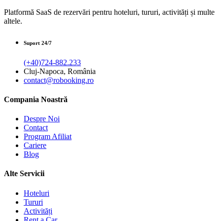
Platformă SaaS de rezervări pentru hoteluri, tururi, activități și multe
altele.
Suport 24/7
(+40)724-882.233
Cluj-Napoca, România
contact@robooking.ro
Compania Noastră
Despre Noi
Contact
Program Afiliat
Cariere
Blog
Alte Servicii
Hoteluri
Tururi
Activități
Rent a Car