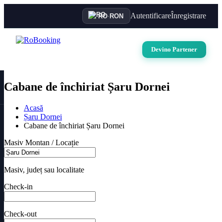
Autentificare
Înregistrare
RO
·
RON
Devino Partener
Cabane de închiriat Șaru Dornei
Acasă
Șaru Dornei
Cabane de închiriat Șaru Dornei
Masiv Montan / Locație
Masiv, județ sau localitate
Check-in
Check-out