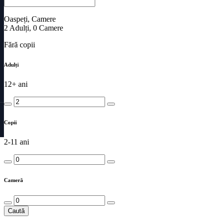
Oaspeți, Camere
2
Adulți
,
0
Camere
Fără copii
Adulți
12+ ani
Copii
2-11 ani
Cameră
Caută