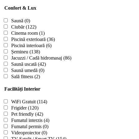
Confort & Lux
Saună
(0)
Ciubăr
(122)
Cinema room
(1)
Piscină exterioară
(36)
Piscină interioară
(6)
Șemineu
(138)
Jacuzzi / Cadă hidromasaj
(86)
Saună uscată
(42)
Saună umedă
(0)
Sală fitness
(2)
Facilități Interior
WiFi Gratuit
(114)
Frigider
(120)
Pet friendly
(42)
Fumatul interzis
(4)
Fumatul permis
(0)
Videoproiector
(0)
TV Satelit / Smart TV
(154)