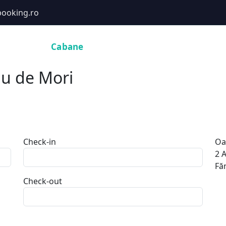
ooking.ro
Hoteluri
Cabane
Tururi
Activități
Zboruri
âu de Mori
Check-in
Oa
2
A
Făr
Check-out