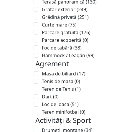
Terasă panoramică
(130)
Grătar exterior
(249)
Grădină privată
(251)
Curte mare
(75)
Parcare gratuită
(176)
Parcare acoperită
(0)
Foc de tabără
(38)
Hammock / Leagăn
(99)
Agrement
Masa de biliard
(17)
Tenis de masa
(0)
Teren de Tenis
(1)
Dart
(0)
Loc de joaca
(51)
Teren minifotbal
(0)
Activități & Sport
Drumeții montane
(34)