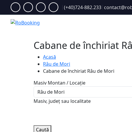
(+40)724-882.233
contact@rob
Acasă
Cabane de închiriat R
Acasă
Râu de Mori
Cabane de închiriat Râu de Mori
Masiv Montan / Locație
Masiv, județ sau localitate
Caută