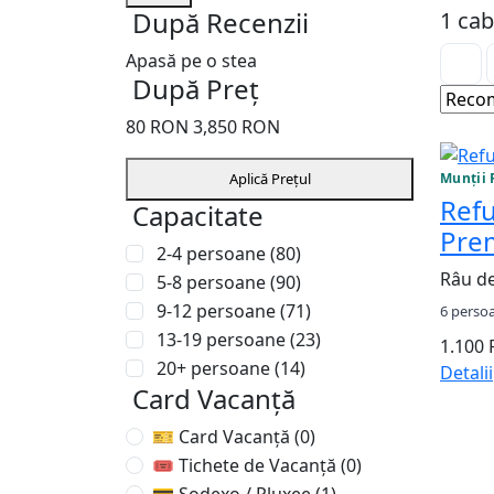
După Recenzii
1 cab
Apasă pe o stea
După Preț
80
RON
3,850
RON
Recom
Munții 
Aplică Prețul
Refu
Capacitate
Pre
2-4 persoane
(80)
Râu d
5-8 persoane
(90)
9-12 persoane
(71)
6 perso
13-19 persoane
(23)
1.100
20+ persoane
(14)
Detalii
Card Vacanță
🎫 Card Vacanță
(0)
🎟 Tichete de Vacanță
(0)