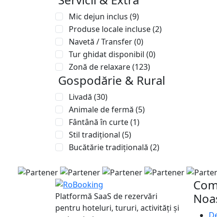
Mic dejun inclus
(9)
Produse locale incluse
(2)
Navetă / Transfer
(0)
Tur ghidat disponibil
(0)
Zonă de relaxare
(123)
Gospodărie & Rural
Livadă
(30)
Animale de fermă
(5)
Fântână în curte
(1)
Stil tradițional
(5)
Bucătărie tradițională
(2)
Com
Noa
Platformă SaaS de rezervări
pentru hoteluri, tururi, activități și
De