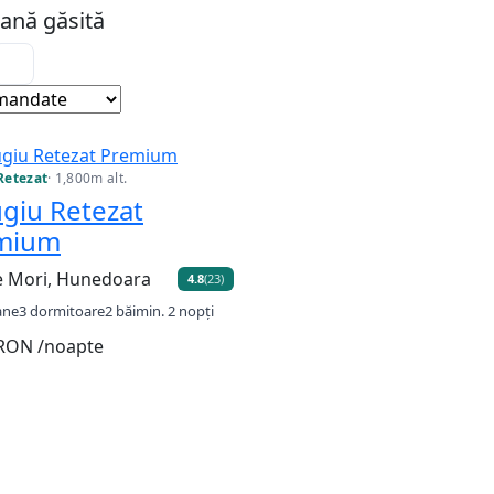
ană găsită
andat
Retezat
· 1,800m alt.
giu Retezat
mium
e Mori, Hunedoara
4.8
(23)
ane
3 dormitoare
2 băi
min. 2 nopți
 RON
/noapte