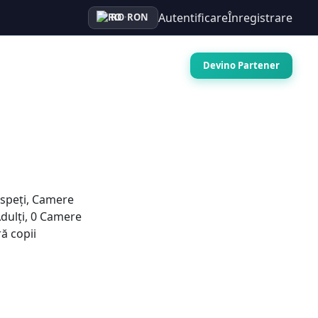
Autentificare
Înregistrare
RO
·
RON
Auto
Croaziere
Contact
Devino Partener
speți, Camere
dulți
,
0
Camere
ă copii