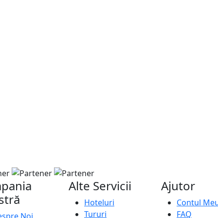
pania
Alte Servicii
Ajutor
stră
Hoteluri
Contul Me
Tururi
FAQ
spre Noi