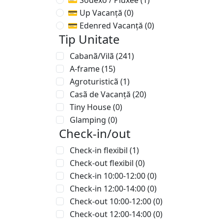
💳 Sodexo / Pluxee
(1)
💳 Up Vacanță
(0)
💳 Edenred Vacanță
(0)
Tip Unitate
Cabanã/Vilã
(241)
A-frame
(15)
Agroturisticã
(1)
Casã de Vacanță
(20)
Tiny House
(0)
Glamping
(0)
Check-in/out
Check-in flexibil
(1)
Check-out flexibil
(0)
Check-in 10:00-12:00
(0)
Check-in 12:00-14:00
(0)
Check-out 10:00-12:00
(0)
Check-out 12:00-14:00
(0)