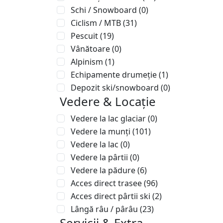
Schi / Snowboard
(0)
Ciclism / MTB
(31)
Pescuit
(19)
Vânătoare
(0)
Alpinism
(1)
Echipamente drumeție
(1)
Depozit ski/snowboard
(0)
Vedere & Locație
Vedere la lac glaciar
(0)
Vedere la munți
(101)
Vedere la lac
(0)
Vedere la pârtii
(0)
Vedere la pădure
(6)
Acces direct trasee
(96)
Acces direct pârtii ski
(2)
Lângă râu / pârâu
(23)
Servicii & Extra