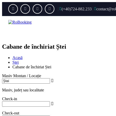
(+40)724-882.233
contact@ro
Acas
Cabane de închiriat Ștei
Acasă
Ștei
Cabane de închiriat Ștei
Masiv Montan / Locație
Masiv, județ sau localitate
Check-in
Check-out