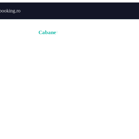
booking.ro
ă
Hoteluri
Cabane
Tururi
Activități
Zborur