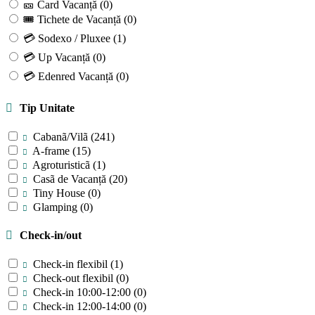
🎫 Card Vacanță
(0)
🎟 Tichete de Vacanță
(0)
💳 Sodexo / Pluxee
(1)
💳 Up Vacanță
(0)
💳 Edenred Vacanță
(0)
Tip Unitate
Cabanã/Vilã
(241)
A-frame
(15)
Agroturisticã
(1)
Casã de Vacanță
(20)
Tiny House
(0)
Glamping
(0)
Check-in/out
Check-in flexibil
(1)
Check-out flexibil
(0)
Check-in 10:00-12:00
(0)
Check-in 12:00-14:00
(0)