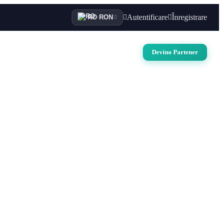
Autentificare
Înregistrare
RO
·
RON
i
Auto
Croaziere
Contact
Devino Partener