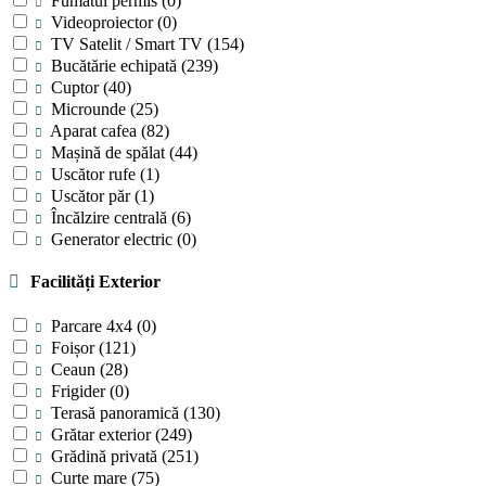
Fumatul permis
(0)
Videoproiector
(0)
TV Satelit / Smart TV
(154)
Bucătărie echipată
(239)
Cuptor
(40)
Microunde
(25)
Aparat cafea
(82)
Mașină de spălat
(44)
Uscător rufe
(1)
Uscător păr
(1)
Încălzire centrală
(6)
Generator electric
(0)
Facilități Exterior
Parcare 4x4
(0)
Foișor
(121)
Ceaun
(28)
Frigider
(0)
Terasă panoramică
(130)
Grătar exterior
(249)
Grădină privată
(251)
Curte mare
(75)