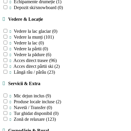
Echipamente drumeție
(1)
Depozit ski/snowboard
(0)
Vedere & Locație
Vedere la lac glaciar
(0)
Vedere la munți
(101)
Vedere la lac
(0)
Vedere la pârtii
(0)
Vedere la pădure
(6)
Acces direct trasee
(96)
Acces direct pârtii ski
(2)
Lângă râu / pârâu
(23)
Servicii & Extra
Mic dejun inclus
(9)
Produse locale incluse
(2)
Navetă / Transfer
(0)
Tur ghidat disponibil
(0)
Zonă de relaxare
(123)
Gospodărie & Rural