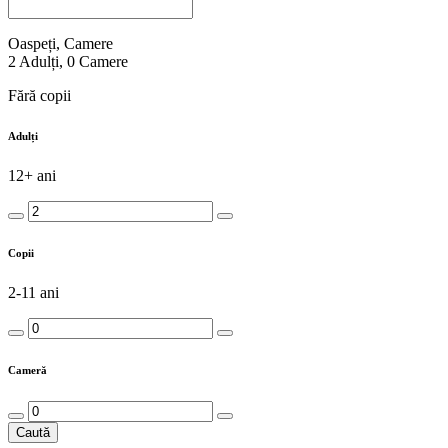
Oaspeți, Camere
2
Adulți
,
0
Camere
Fără copii
Adulți
12+ ani
Copii
2-11 ani
Cameră
Caută