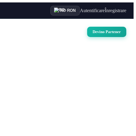
Autentificare
Înregistrare
RO
·
RON
uri
Auto
Croaziere
Contact
Devino Partener