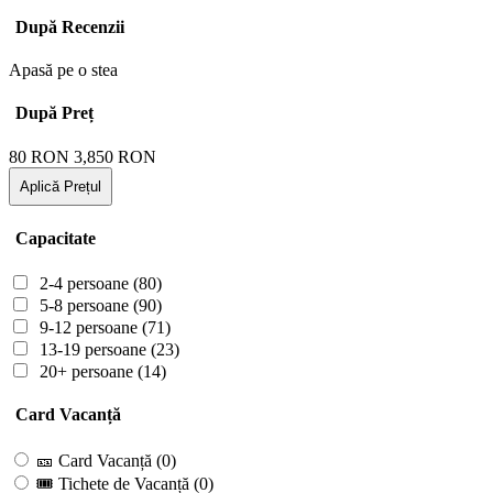
După Recenzii
Apasă pe o stea
După Preț
80
RON
3,850
RON
Aplică Prețul
Capacitate
2-4 persoane
(80)
5-8 persoane
(90)
9-12 persoane
(71)
13-19 persoane
(23)
20+ persoane
(14)
Card Vacanță
🎫 Card Vacanță
(0)
🎟 Tichete de Vacanță
(0)