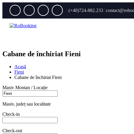
(+40)724-882.233
contact@roboo
Cabane de închiriat Fieni
Acasă
Fieni
Cabane de închiriat Fieni
Masiv Montan / Locație
Masiv, județ sau localitate
Check-in
Check-out