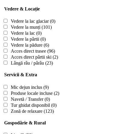
Vedere & Locație
Vedere la lac glaciar
(0)
Vedere la munți
(101)
Vedere la lac
(0)
Vedere la pârtii
(0)
Vedere la pădure
(6)
Acces direct trasee
(96)
Acces direct pârtii ski
(2)
Lângă râu / pârâu
(23)
Servicii & Extra
Mic dejun inclus
(9)
Produse locale incluse
(2)
Navetă / Transfer
(0)
Tur ghidat disponibil
(0)
Zonă de relaxare
(123)
Gospodărie & Rural