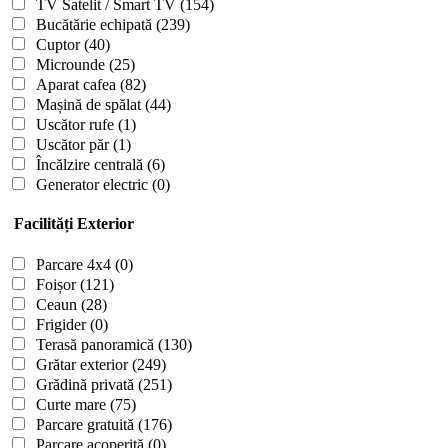
TV Satelit / Smart TV
(154)
Bucătărie echipată
(239)
Cuptor
(40)
Microunde
(25)
Aparat cafea
(82)
Mașină de spălat
(44)
Uscător rufe
(1)
Uscător păr
(1)
Încălzire centrală
(6)
Generator electric
(0)
Facilități Exterior
Parcare 4x4
(0)
Foișor
(121)
Ceaun
(28)
Frigider
(0)
Terasă panoramică
(130)
Grătar exterior
(249)
Grădină privată
(251)
Curte mare
(75)
Parcare gratuită
(176)
Parcare acoperită
(0)