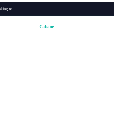
king.ro
Acasă
Hoteluri
Cabane
Tururi
Activități
Zbor