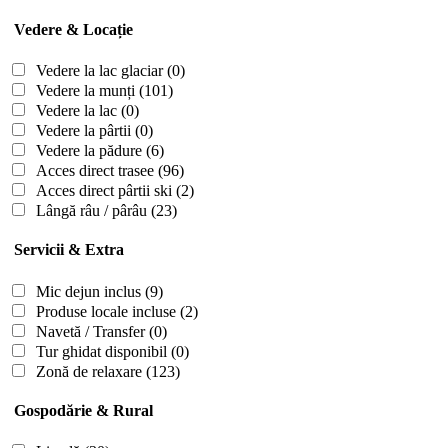
Vedere & Locație
Vedere la lac glaciar
(0)
Vedere la munți
(101)
Vedere la lac
(0)
Vedere la pârtii
(0)
Vedere la pădure
(6)
Acces direct trasee
(96)
Acces direct pârtii ski
(2)
Lângă râu / pârâu
(23)
Servicii & Extra
Mic dejun inclus
(9)
Produse locale incluse
(2)
Navetă / Transfer
(0)
Tur ghidat disponibil
(0)
Zonă de relaxare
(123)
Gospodărie & Rural