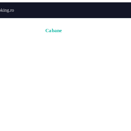
king.ro
Acasă
Hoteluri
Cabane
Tururi
Activități
Zbor