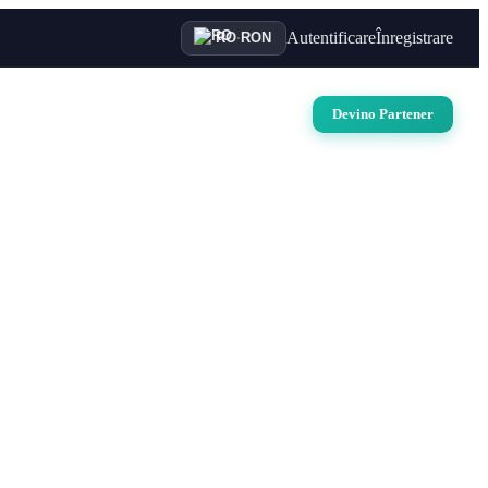
Autentificare
Înregistrare
RO
·
RON
uri
Auto
Croaziere
Contact
Devino Partener