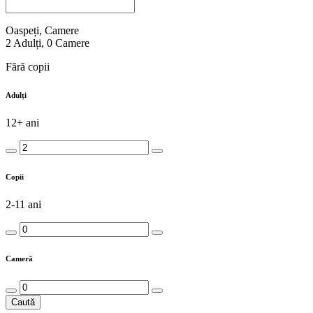
Oaspeți, Camere
2
Adulți
,
0
Camere
Fără copii
Adulți
12+ ani
Copii
2-11 ani
Cameră
Caută