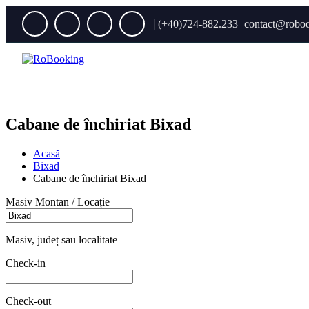
(+40)724-882.233
contact@roboo
Cabane de închiriat Bixad
Acasă
Bixad
Cabane de închiriat Bixad
Masiv Montan / Locație
Masiv, județ sau localitate
Check-in
Check-out