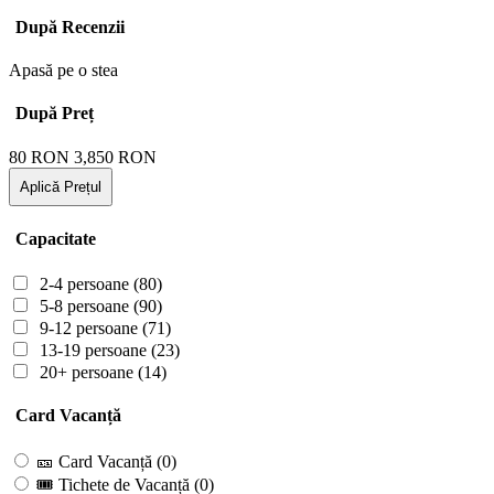
După Recenzii
Apasă pe o stea
După Preț
80
RON
3,850
RON
Aplică Prețul
Capacitate
2-4 persoane
(80)
5-8 persoane
(90)
9-12 persoane
(71)
13-19 persoane
(23)
20+ persoane
(14)
Card Vacanță
🎫 Card Vacanță
(0)
🎟 Tichete de Vacanță
(0)