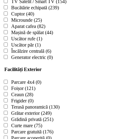
TV Satelit / Smart TV
(154)
Bucătărie echipată
(239)
Cuptor
(40)
Microunde
(25)
Aparat cafea
(82)
Mașină de spălat
(44)
Uscător rufe
(1)
Uscător păr
(1)
Încălzire centrală
(6)
Generator electric
(0)
Facilități Exterior
Parcare 4x4
(0)
Foișor
(121)
Ceaun
(28)
Frigider
(0)
Terasă panoramică
(130)
Grătar exterior
(249)
Grădină privată
(251)
Curte mare
(75)
Parcare gratuită
(176)
Parcare acoperită
(0)