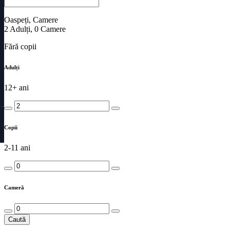
Oaspeți, Camere
2
Adulți
,
0
Camere
Fără copii
Adulți
12+ ani
Copii
2-11 ani
Cameră
Caută