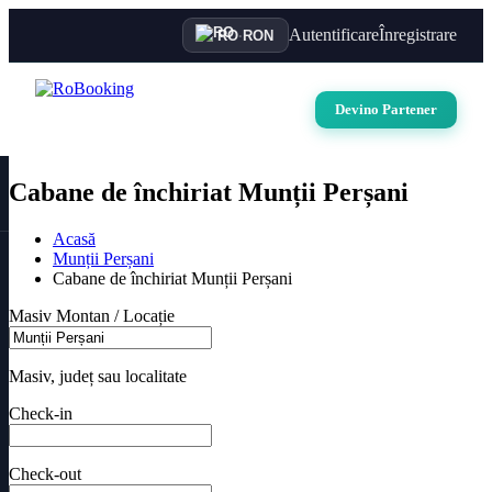
Autentificare
Înregistrare
RO
·
RON
Devino Partener
Cabane de închiriat Munții Perșani
Acasă
Munții Perșani
Cabane de închiriat Munții Perșani
Masiv Montan / Locație
Masiv, județ sau localitate
Check-in
Check-out