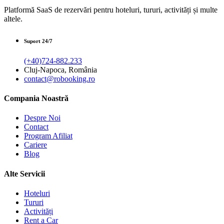
Platformă SaaS de rezervări pentru hoteluri, tururi, activități și multe
altele.
Suport 24/7
(+40)724-882.233
Cluj-Napoca, România
contact@robooking.ro
Compania Noastră
Despre Noi
Contact
Program Afiliat
Cariere
Blog
Alte Servicii
Hoteluri
Tururi
Activități
Rent a Car