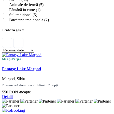
Animale de fermă
(5)
Fântână în curte
(1)
Stil tradițional
(5)
Bucătărie tradițională
(2)
1 cabană găsită
Munții Perșani
Fantasy Lake Marpod
Marpod, Sibiu
2 persoane
1 dormitoare
1 băi
min. 2 nopți
550 RON
/noapte
Detalii