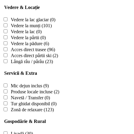
Vedere & Locație
Vedere la lac glaciar
(0)
Vedere la munți
(101)
Vedere la lac
(0)
Vedere la pârtii
(0)
Vedere la pădure
(6)
Acces direct trasee
(96)
Acces direct pârtii ski
(2)
Lângă râu / pârâu
(23)
Servicii & Extra
Mic dejun inclus
(9)
Produse locale incluse
(2)
Navetă / Transfer
(0)
Tur ghidat disponibil
(0)
Zonă de relaxare
(123)
Gospodărie & Rural
Livadă
(30)