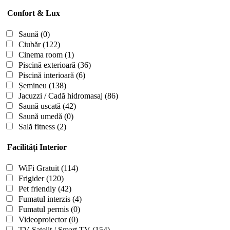
Confort & Lux
Saună
(0)
Ciubăr
(122)
Cinema room
(1)
Piscină exterioară
(36)
Piscină interioară
(6)
Șemineu
(138)
Jacuzzi / Cadă hidromasaj
(86)
Saună uscată
(42)
Saună umedă
(0)
Sală fitness
(2)
Facilități Interior
WiFi Gratuit
(114)
Frigider
(120)
Pet friendly
(42)
Fumatul interzis
(4)
Fumatul permis
(0)
Videoproiector
(0)
TV Satelit / Smart TV
(154)