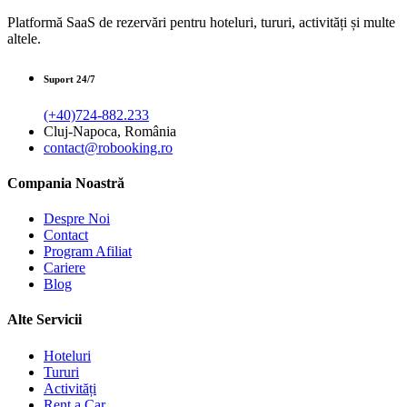
Platformă SaaS de rezervări pentru hoteluri, tururi, activități și multe
altele.
Suport 24/7
(+40)724-882.233
Cluj-Napoca, România
contact@robooking.ro
Compania Noastră
Despre Noi
Contact
Program Afiliat
Cariere
Blog
Alte Servicii
Hoteluri
Tururi
Activități
Rent a Car