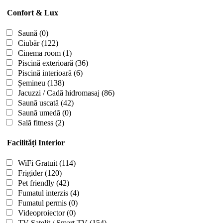
Confort & Lux
Saună
(0)
Ciubăr
(122)
Cinema room
(1)
Piscină exterioară
(36)
Piscină interioară
(6)
Șemineu
(138)
Jacuzzi / Cadă hidromasaj
(86)
Saună uscată
(42)
Saună umedă
(0)
Sală fitness
(2)
Facilități Interior
WiFi Gratuit
(114)
Frigider
(120)
Pet friendly
(42)
Fumatul interzis
(4)
Fumatul permis
(0)
Videoproiector
(0)
TV Satelit / Smart TV
(154)