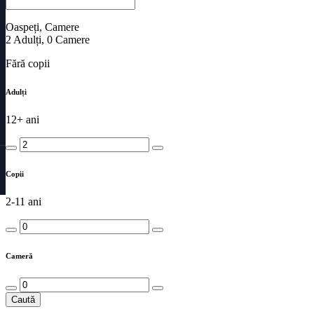
Oaspeți, Camere
2
Adulți
,
0
Camere
Fără copii
Adulți
12+ ani
Copii
2-11 ani
Cameră
Caută