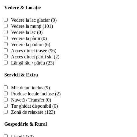
Vedere & Locație
Vedere la lac glaciar
(0)
Vedere la munți
(101)
Vedere la lac
(0)
Vedere la pârtii
(0)
Vedere la pădure
(6)
Acces direct trasee
(96)
Acces direct pârtii ski
(2)
Lângă râu / pârâu
(23)
Servicii & Extra
Mic dejun inclus
(9)
Produse locale incluse
(2)
Navetă / Transfer
(0)
Tur ghidat disponibil
(0)
Zonă de relaxare
(123)
Gospodărie & Rural
Livadă
(30)