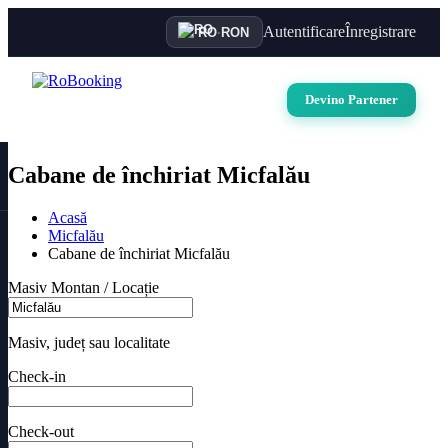
Autentificare
Înregistrare
RO
·
RON
Devino Partener
Cabane de închiriat Micfalău
Acasă
Micfalău
Cabane de închiriat Micfalău
Masiv Montan / Locație
Masiv, județ sau localitate
Check-in
Check-out