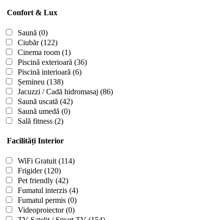
Confort & Lux
Saună
(0)
Ciubăr
(122)
Cinema room
(1)
Piscină exterioară
(36)
Piscină interioară
(6)
Șemineu
(138)
Jacuzzi / Cadă hidromasaj
(86)
Saună uscată
(42)
Saună umedă
(0)
Sală fitness
(2)
Facilități Interior
WiFi Gratuit
(114)
Frigider
(120)
Pet friendly
(42)
Fumatul interzis
(4)
Fumatul permis
(0)
Videoproiector
(0)
TV Satelit / Smart TV
(154)