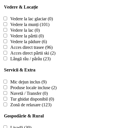
Vedere & Locație
Vedere la lac glaciar
(0)
Vedere la munți
(101)
Vedere la lac
(0)
Vedere la pârtii
(0)
Vedere la pădure
(6)
Acces direct trasee
(96)
Acces direct pârtii ski
(2)
Lângă râu / pârâu
(23)
Servicii & Extra
Mic dejun inclus
(9)
Produse locale incluse
(2)
Navetă / Transfer
(0)
Tur ghidat disponibil
(0)
Zonă de relaxare
(123)
Gospodărie & Rural
Livadă
(30)