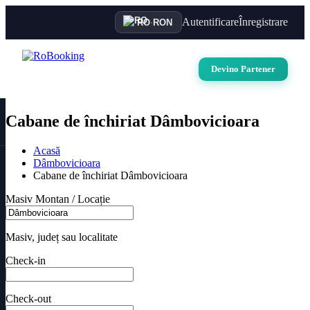
Autentificare
Înregistrare
RO
·
RON
Devino Partener
Cabane de închiriat Dâmbovicioara
Acasă
Dâmbovicioara
Cabane de închiriat Dâmbovicioara
Masiv Montan / Locație
Masiv, județ sau localitate
Check-in
Check-out