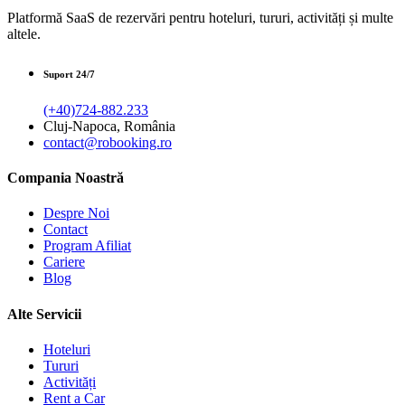
Platformă SaaS de rezervări pentru hoteluri, tururi, activități și multe
altele.
Suport 24/7
(+40)724-882.233
Cluj-Napoca, România
contact@robooking.ro
Compania Noastră
Despre Noi
Contact
Program Afiliat
Cariere
Blog
Alte Servicii
Hoteluri
Tururi
Activități
Rent a Car