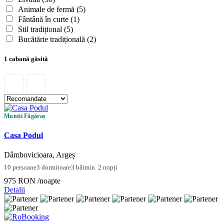
Animale de fermă
(5)
Fântână în curte
(1)
Stil tradițional
(5)
Bucătărie tradițională
(2)
1 cabană găsită
Munții Făgăraș
Casa Podul
Dâmbovicioara, Argeș
10 persoane
3 dormitoare
3 băi
min. 2 nopți
975 RON
/noapte
Detalii