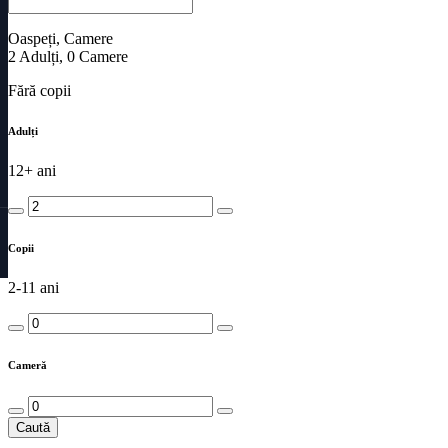
Oaspeți, Camere
2
Adulți
,
0
Camere
Fără copii
Adulți
12+ ani
Copii
2-11 ani
Cameră
Caută