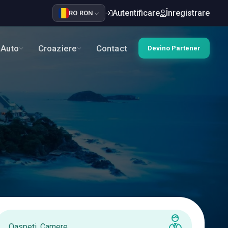
Autentificare
Înregistrare
RO
·
RON
Auto
Croaziere
Contact
Devino Partener
Oaspeți, Camere