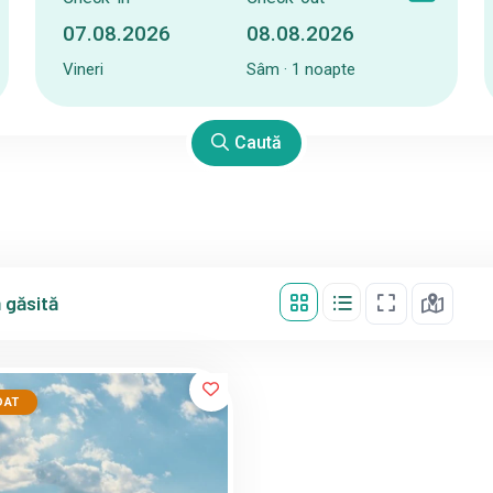
Vineri
Sâm · 1 noapte
Caută
 găsită
DAT