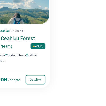
Ceahlău
· 750m alt.
 Ceahlău Forest
 Neamț
4.9
(15)
oane
4 dormitoare
4 băi
opți
 RON
Detalii
/noapte