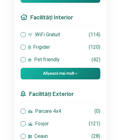
Facilități Interior
WiFi Gratuit
(114)
Frigider
(120)
Pet friendly
(42)
Afișează mai mult
Facilități Exterior
Parcare 4x4
(0)
Foișor
(121)
Ceaun
(28)