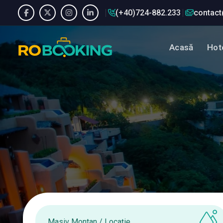
(+40)724-882.233
contact
Acasă
Hote
Masiv Montan / Locație