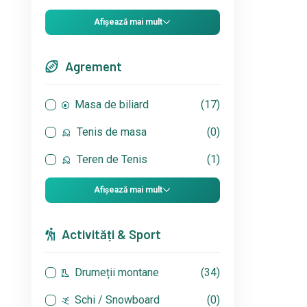
Afișează mai mult
Agrement
Masa de biliard
(17)
Tenis de masa
(0)
Teren de Tenis
(1)
Afișează mai mult
Activități & Sport
Drumeții montane
(34)
Schi / Snowboard
(0)