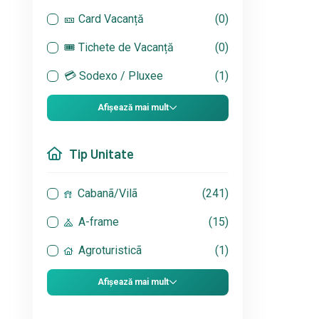
🎫 Card Vacanță
(0)
🎟 Tichete de Vacanță
(0)
💳 Sodexo / Pluxee
(1)
Afișează mai mult
Tip Unitate
Cabanã/Vilã
(241)
A-frame
(15)
Agroturisticã
(1)
Afișează mai mult