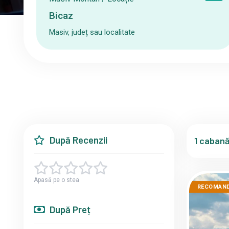
Masiv, județ sau localitate
După Recenzii
1 cabană
Apasă pe o stea
RECOMAN
După Preț