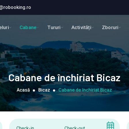
@robooking.ro
luri
Cabane
Tururi
Activități
Zboruri
Cabane de închiriat Bicaz
Acasă
Bicaz
Cabane de închiriat Bicaz
Check-in
Check-out