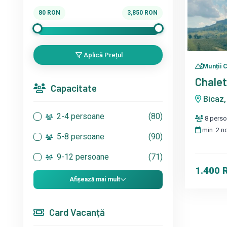
80
RON
3,850
RON
Aplică Prețul
Munții 
Chalet
Capacitate
Bicaz,
2-4 persoane
(80)
8 pers
min. 2 n
5-8 persoane
(90)
9-12 persoane
(71)
1.400
Afișează mai mult
Card Vacanță