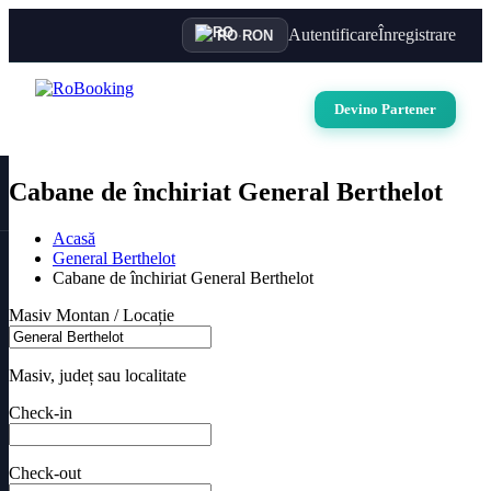
Autentificare
Înregistrare
RO
·
RON
Devino Partener
Cabane de închiriat General Berthelot
Acasă
General Berthelot
Cabane de închiriat General Berthelot
Masiv Montan / Locație
Masiv, județ sau localitate
Check-in
Check-out