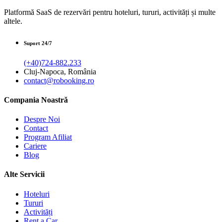
Platformă SaaS de rezervări pentru hoteluri, tururi, activități și multe
altele.
Suport 24/7
(+40)724-882.233
Cluj-Napoca, România
contact@robooking.ro
Compania Noastră
Despre Noi
Contact
Program Afiliat
Cariere
Blog
Alte Servicii
Hoteluri
Tururi
Activități
Rent a Car