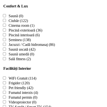
Confort & Lux
Saună
(0)
Ciubăr
(122)
Cinema room
(1)
Piscină exterioară
(36)
Piscină interioară
(6)
Șemineu
(138)
Jacuzzi / Cadă hidromasaj
(86)
Saună uscată
(42)
Saună umedă
(0)
Sală fitness
(2)
Facilități Interior
WiFi Gratuit
(114)
Frigider
(120)
Pet friendly
(42)
Fumatul interzis
(4)
Fumatul permis
(0)
Videoproiector
(0)
TV Satelit / Smart TV
(154)