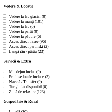
Vedere & Locație
Vedere la lac glaciar
(0)
Vedere la munți
(101)
Vedere la lac
(0)
Vedere la pârtii
(0)
Vedere la pădure
(6)
Acces direct trasee
(96)
Acces direct pârtii ski
(2)
Lângă râu / pârâu
(23)
Servicii & Extra
Mic dejun inclus
(9)
Produse locale incluse
(2)
Navetă / Transfer
(0)
Tur ghidat disponibil
(0)
Zonă de relaxare
(123)
Gospodărie & Rural
Livadă
(30)