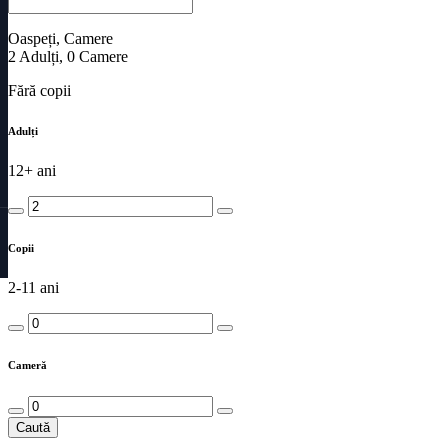
Oaspeți, Camere
2
Adulți
,
0
Camere
Fără copii
Adulți
12+ ani
Copii
2-11 ani
Cameră
Caută