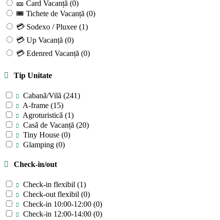
🎫 Card Vacanță
(0)
🎟 Tichete de Vacanță
(0)
💳 Sodexo / Pluxee
(1)
💳 Up Vacanță
(0)
💳 Edenred Vacanță
(0)
Tip Unitate
Cabanã/Vilã
(241)
A-frame
(15)
Agroturisticã
(1)
Casã de Vacanță
(20)
Tiny House
(0)
Glamping
(0)
Check-in/out
Check-in flexibil
(1)
Check-out flexibil
(0)
Check-in 10:00-12:00
(0)
Check-in 12:00-14:00
(0)