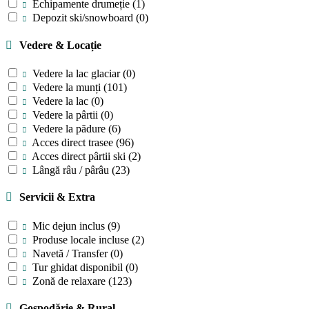
Echipamente drumeție
(1)
Depozit ski/snowboard
(0)
Vedere & Locație
Vedere la lac glaciar
(0)
Vedere la munți
(101)
Vedere la lac
(0)
Vedere la pârtii
(0)
Vedere la pădure
(6)
Acces direct trasee
(96)
Acces direct pârtii ski
(2)
Lângă râu / pârâu
(23)
Servicii & Extra
Mic dejun inclus
(9)
Produse locale incluse
(2)
Navetă / Transfer
(0)
Tur ghidat disponibil
(0)
Zonă de relaxare
(123)
Gospodărie & Rural