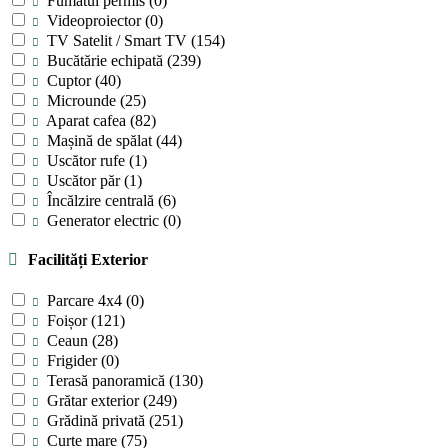
Fumatul permis
(0)
Videoproiector
(0)
TV Satelit / Smart TV
(154)
Bucătărie echipată
(239)
Cuptor
(40)
Microunde
(25)
Aparat cafea
(82)
Mașină de spălat
(44)
Uscător rufe
(1)
Uscător păr
(1)
Încălzire centrală
(6)
Generator electric
(0)
Facilități Exterior
Parcare 4x4
(0)
Foișor
(121)
Ceaun
(28)
Frigider
(0)
Terasă panoramică
(130)
Grătar exterior
(249)
Grădină privată
(251)
Curte mare
(75)