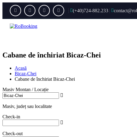
(+40)724-882.233
contact@ro
Acas
Cabane de închiriat Bicaz-Chei
Acasă
Bicaz-Chei
Cabane de închiriat Bicaz-Chei
Masiv Montan / Locație
Masiv, județ sau localitate
Check-in
Check-out