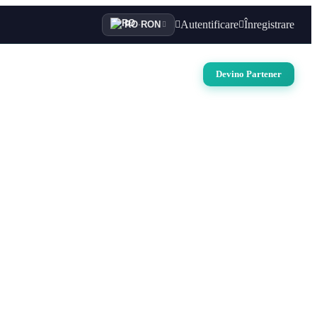
Autentificare
Înregistrare
RO
·
RON
i
Auto
Croaziere
Contact
Devino Partener