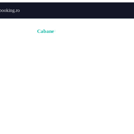
booking.ro
ă
Hoteluri
Cabane
Tururi
Activități
Zborur