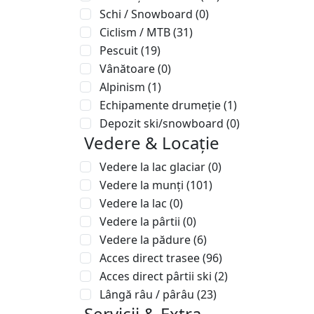
Schi / Snowboard
(0)
Ciclism / MTB
(31)
Pescuit
(19)
Vânătoare
(0)
Alpinism
(1)
Echipamente drumeție
(1)
Depozit ski/snowboard
(0)
Vedere & Locație
Vedere la lac glaciar
(0)
Vedere la munți
(101)
Vedere la lac
(0)
Vedere la pârtii
(0)
Vedere la pădure
(6)
Acces direct trasee
(96)
Acces direct pârtii ski
(2)
Lângă râu / pârâu
(23)
Servicii & Extra