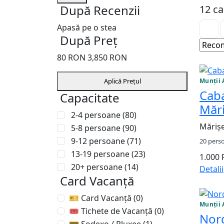
După Recenzii
12 ca
Apasă pe o stea
După Preț
80
RON
3,850
RON
Recom
Munții 
Aplică Prețul
Caba
Capacitate
Mări
2-4 persoane
(80)
Mărișe
5-8 persoane
(90)
9-12 persoane
(71)
20 pers
13-19 persoane
(23)
1.000
20+ persoane
(14)
Detalii
Card Vacanță
🎫 Card Vacanță
(0)
Munții 
🎟 Tichete de Vacanță
(0)
Nord