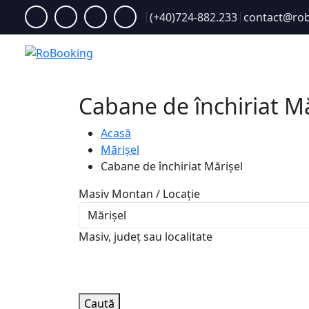
(+40)724-882.233
contact@rob
Acasă
Cabane de închiriat Mă
Acasă
Mărișel
Cabane de închiriat Mărișel
Masiv Montan / Locație
Masiv, județ sau localitate
Caută