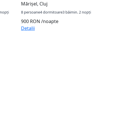
Mărișel, Cluj
 nopți
8 persoane
4 dormitoare
3 băi
min. 2 nopți
900 RON
/noapte
Detalii