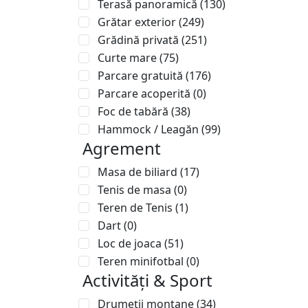
Terasă panoramică
(130)
Grătar exterior
(249)
Grădină privată
(251)
Curte mare
(75)
Parcare gratuită
(176)
Parcare acoperită
(0)
Foc de tabără
(38)
Hammock / Leagăn
(99)
Agrement
Masa de biliard
(17)
Tenis de masa
(0)
Teren de Tenis
(1)
Dart
(0)
Loc de joaca
(51)
Teren minifotbal
(0)
Activități & Sport
Drumeții montane
(34)