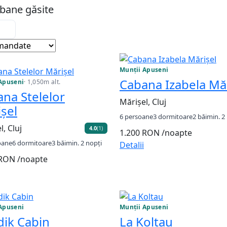
bane găsite
andat
Munții Apuseni
Cabana Izabela Măr
Apuseni
· 1,050m alt.
na Stelelor
Mărișel, Cluj
șel
6 persoane
3 dormitoare
2 băi
min. 2
l, Cluj
4.0
(1)
1.200 RON
/noapte
oane
6 dormitoare
3 băi
min. 2 nopți
Detalii
 RON
/noapte
Apuseni
Munții Apuseni
ik Cabin
La Koltau