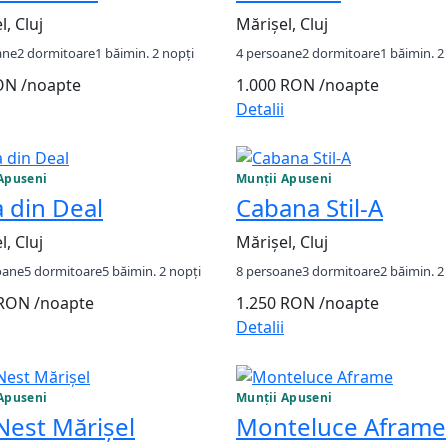
l, Cluj
Mărișel, Cluj
ane
2 dormitoare
1 băi
min. 2 nopți
4 persoane
2 dormitoare
1 băi
min. 2
RON
/noapte
1.000 RON
/noapte
Detalii
Apuseni
Munții Apuseni
 din Deal
Cabana Stil-A
l, Cluj
Mărișel, Cluj
oane
5 dormitoare
5 băi
min. 2 nopți
8 persoane
3 dormitoare
2 băi
min. 2
 RON
/noapte
1.250 RON
/noapte
Detalii
Apuseni
Munții Apuseni
Nest Mărișel
Monteluce Aframe