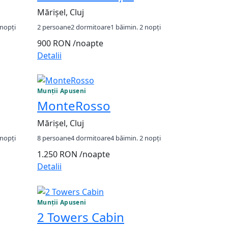
Mărișel, Cluj
 nopți
2 persoane
2 dormitoare
1 băi
min. 2 nopți
900 RON
/noapte
Detalii
Munții Apuseni
MonteRosso
Mărișel, Cluj
 nopți
8 persoane
4 dormitoare
4 băi
min. 2 nopți
1.250 RON
/noapte
Detalii
Munții Apuseni
2 Towers Cabin