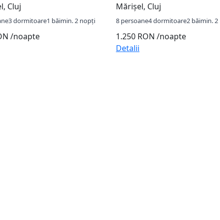
l, Cluj
Mărișel, Cluj
ane
3 dormitoare
1 băi
min. 2 nopți
8 persoane
4 dormitoare
2 băi
min. 2
RON
/noapte
1.250 RON
/noapte
Detalii