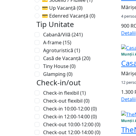
💳 Sodexo / Pluxee
(1)
Mărișe
💳 Up Vacanță
(0)
💳 Edenred Vacanță
(0)
4 perso
Tip Unitate
900 
Detalii
Cabanã/Vilã
(241)
A-frame
(15)
Agroturisticã
(1)
Munții 
Casã de Vacanță
(20)
Casa
Tiny House
(0)
Mărișe
Glamping
(0)
Check-in/out
12 pers
1.300
Check-in flexibil
(1)
Detalii
Check-out flexibil
(0)
Check-in 10:00-12:00
(0)
Check-in 12:00-14:00
(0)
Munții 
Check-out 10:00-12:00
(0)
The
Check-out 12:00-14:00
(0)