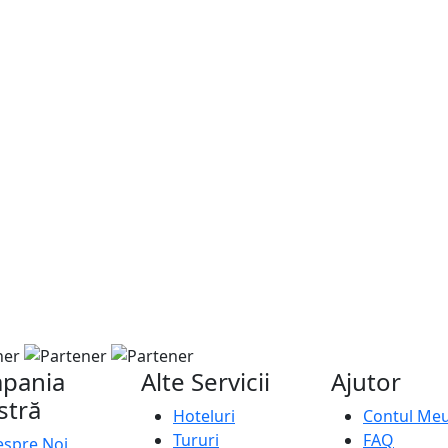
pania
Alte Servicii
Ajutor
stră
Hoteluri
Contul Me
Tururi
FAQ
spre Noi