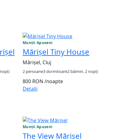
Munții Apuseni
ișel
Mărişel Tiny House
Mărișel, Cluj
 nopți
2 persoane
3 dormitoare
2 băi
min. 2 nopți
800 RON
/noapte
Detalii
Munții Apuseni
The View Mărișel