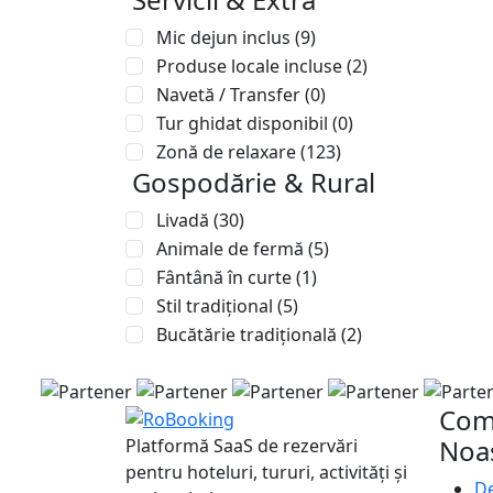
Mic dejun inclus
(9)
Produse locale incluse
(2)
Navetă / Transfer
(0)
Tur ghidat disponibil
(0)
Zonă de relaxare
(123)
Gospodărie & Rural
Livadă
(30)
Animale de fermă
(5)
Fântână în curte
(1)
Stil tradițional
(5)
Bucătărie tradițională
(2)
Com
Noa
Platformă SaaS de rezervări
pentru hoteluri, tururi, activități și
De