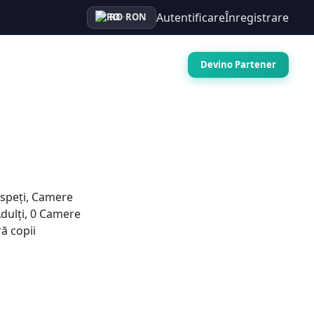
Autentificare
Înregistrare
RO
·
RON
Auto
Croaziere
Contact
Devino Partener
speți, Camere
dulți
,
0
Camere
ă copii