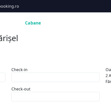
ooking.ro
Hoteluri
Cabane
Tururi
Activități
Zboruri
rișel
Check-in
Oa
2
A
Făr
Check-out