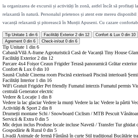
la organizarea de excursii și activități în zonă, astfel încât să profit
relaxantă în natură. Personalul prietenos și atent este mereu disponibi
vacanță relaxantă și pitorească în Munții Apuseni. Cu cazare confortabilă
Tip Unitate
1 din 6
Facilități Exterior
2 din 12
Confort & Lux
0 din 10
Agrement
0 din 6
Check-in/out
0 din 6
Tip Unitate
1 din 6
Cabanã/Vilã
A-frame
Agroturisticã
Casã de Vacanță
Tiny House
Gla
Facilități Exterior
2 din 12
Parcare 4x4
Foișor
Ceaun
Frigider
Terasă panoramică
Grătar exterior
Confort & Lux
0 din 10
Saună
Ciubăr
Cinema room
Piscină exterioară
Piscină interioară
Șemi
Facilități Interior
1 din 16
WiFi Gratuit
Frigider
Pet friendly
Fumatul interzis
Fumatul permis
Vi
centrală
Generator electric
Vedere & Locație
1 din 8
Vedere la lac glaciar
Vedere la munți
Vedere la lac
Vedere la pârtii
Ved
Activități & Sport
2 din 8
Drumeții montane
Schi / Snowboard
Ciclism / MTB
Pescuit
Vânătoa
Servicii & Extra
0 din 5
Mic dejun inclus
Produse locale incluse
Navetă / Transfer
Tur ghidat 
Gospodărie & Rural
0 din 5
Livadă
Animale de fermă
Fântână în curte
Stil tradițional
Bucătărie tr