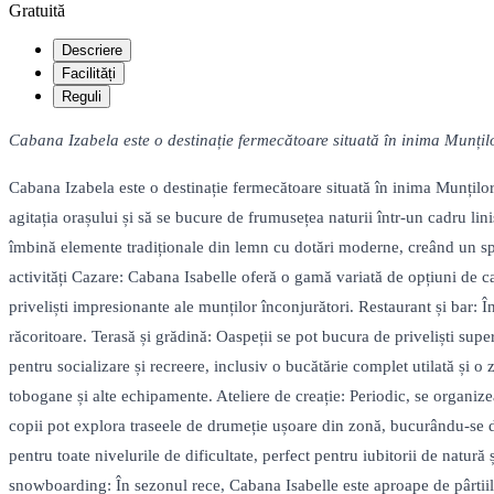
Gratuită
Descriere
Facilități
Reguli
Cabana Izabela este o destinație fermecătoare situată în inima Munțil
Cabana Izabela este o destinație fermecătoare situată în inima Munțil
agitația orașului și să se bucure de frumusețea naturii într-un cadru lin
îmbină elemente tradiționale din lemn cu dotări moderne, creând un spați
activități Cazare: Cabana Isabelle oferă o gamă variată de opțiuni de 
priveliști impresionante ale munților înconjurători. Restaurant și bar: 
răcoritoare. Terasă și grădină: Oaspeții se pot bucura de priveliști su
pentru socializare și recreere, inclusiv o bucătărie complet utilată și o
tobogane și alte echipamente. Ateliere de creație: Periodic, se organizeaz
copii pot explora traseele de drumeție ușoare din zonă, bucurându-se de
pentru toate nivelurile de dificultate, perfect pentru iubitorii de natură 
snowboarding: În sezonul rece, Cabana Isabelle este aproape de pârtiile