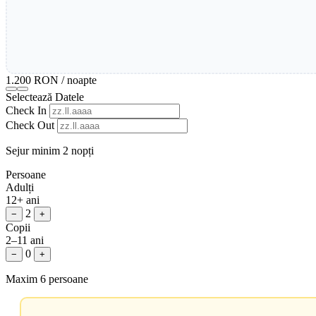
1.200 RON
/ noapte
Selectează Datele
Check In
Check Out
Sejur minim 2 nopți
Persoane
Adulți
12+ ani
2
−
+
Copii
2–11 ani
0
−
+
Maxim 6 persoane