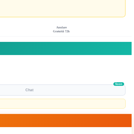
Anulare
Gratuită 72h
Soon
Chat