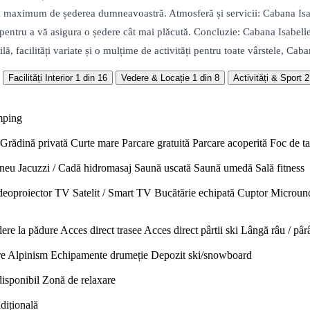
ați la maximum de șederea dumneavoastră. Atmosferă și servicii: Cabana Is
l pentru a vă asigura o ședere cât mai plăcută. Concluzie: Cabana Isabell
, facilități variate și o mulțime de activități pentru toate vârstele, Caba
Facilități Interior
1 din 16
Vedere & Locație
1 din 8
Activități & Sport
2
mping
Grădină privată
Curte mare
Parcare gratuită
Parcare acoperită
Foc de t
neu
Jacuzzi / Cadă hidromasaj
Saună uscată
Saună umedă
Sală fitness
deoproiector
TV Satelit / Smart TV
Bucătărie echipată
Cuptor
Microun
ere la pădure
Acces direct trasee
Acces direct pârtii ski
Lângă râu / pâr
re
Alpinism
Echipamente drumeție
Depozit ski/snowboard
disponibil
Zonă de relaxare
adițională