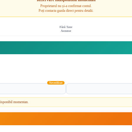
Proprietarul nu și-a confirmat contul.
Poți contacta gazda direct pentru detalii.
Fără Taxe
Ascunse
Neverificat
e disponibil momentan.