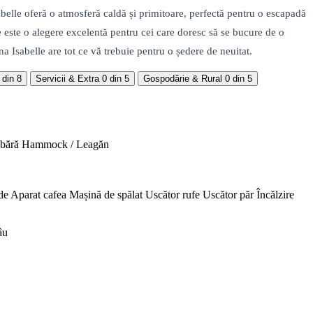
abelle oferă o atmosferă caldă și primitoare, perfectă pentru o escapadă
e este o alegere excelentă pentru cei care doresc să se bucure de o
na Isabelle are tot ce vă trebuie pentru o ședere de neuitat.
 din 8
Servicii & Extra
0 din 5
Gospodărie & Rural
0 din 5
abără
Hammock / Leagăn
de
Aparat cafea
Mașină de spălat
Uscător rufe
Uscător păr
Încălzire
âu