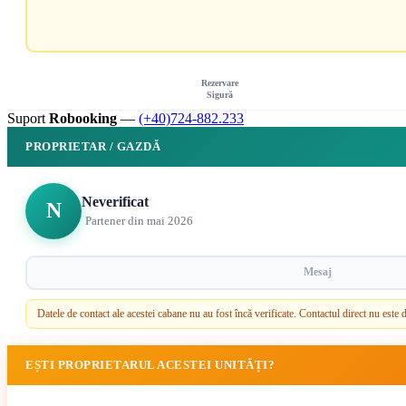
Rezervare
Sigură
Suport
Robooking
—
(+40)724-882.233
PROPRIETAR / GAZDĂ
Neverificat
N
Partener din mai 2026
Mesaj
Datele de contact ale acestei cabane nu au fost încă verificate. Contactul direct nu est
EȘTI PROPRIETARUL ACESTEI UNITĂȚI?