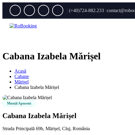
(+40)724-882.233
contact@roboo
Cabana Izabela Mărișel
Acasă
Cabane
Mărișel
Cabana Izabela Mărișel
Munții Apuseni
Cabana Izabela Mărișel
Strada Principală 69b, Mărișel, Cluj, România