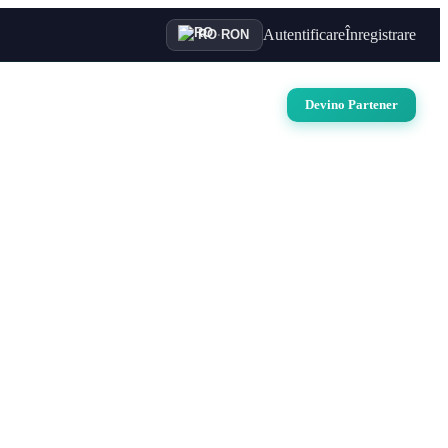
Autentificare
Înregistrare
RO
·
RON
uri
Auto
Croaziere
Contact
Devino Partener