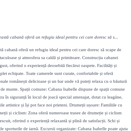
stă cabană oferă un refugiu ideal pentru cei care doresc să s...
ă cabană oferă un refugiu ideal pentru cei care doresc să scape de
ectaculoase și atmosfera sa caldă și primitoare. Construcția cabanei
st, oferind o experiență deosebită fiecărui oaspete. Facilități și
et echipate. Toate camerele sunt curate, confortabile și oferă
ionale românești delicioase și un bar unde vă puteți relaxa cu o băutură
urat de munte. Spații comune: Cabana Isabelle dispune de spații comune
stra în siguranță în locul de joacă special amenajat, dotat cu leagăne,
le artistice și își pot face noi prieteni. Drumeții ușoare: Familiile cu
meții și ciclism: Zona oferă numeroase trasee de drumeție și ciclism
escuit, oferind o experiență relaxantă și plină de satisfacții. Schi și
e sporturile de iarnă. Excursii organizate: Cabana Isabelle poate ajuta