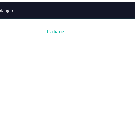
king.ro
Acasă
Hoteluri
Cabane
Tururi
Activități
Zbor