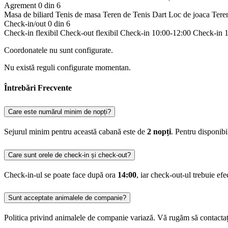
Agrement
0 din 6
Masa de biliard
Tenis de masa
Teren de Tenis
Dart
Loc de joaca
Tere
Check-in/out
0 din 6
Check-in flexibil
Check-out flexibil
Check-in 10:00-12:00
Check-in 
Coordonatele nu sunt configurate.
Nu există reguli configurate momentan.
Întrebări Frecvente
Care este numărul minim de nopți?
Sejurul minim pentru această cabană este de
2 nopți
. Pentru disponib
Care sunt orele de check-in și check-out?
Check-in-ul se poate face după ora
14:00
, iar check-out-ul trebuie ef
Sunt acceptate animalele de companie?
Politica privind animalele de companie variază. Vă rugăm să contactați