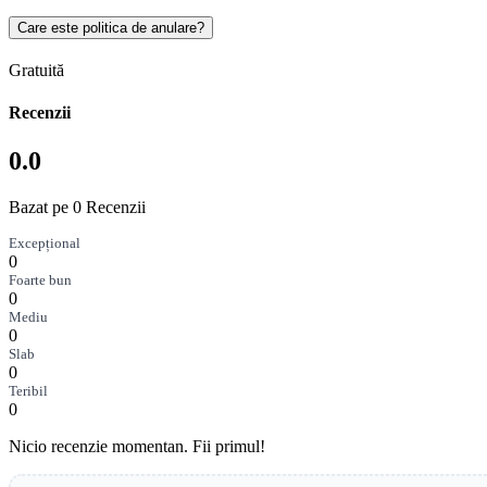
Care este politica de anulare?
Gratuită
Recenzii
0.0
Bazat pe 0 Recenzii
Excepțional
0
Foarte bun
0
Mediu
0
Slab
0
Teribil
0
Nicio recenzie momentan. Fii primul!