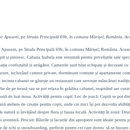
or Apuseni, pe Strada Principală 69b, în comuna Mărișel, România. Acea
or Apuseni, pe Strada Principală 69b, în comuna Mărișel, România. Aceast
iștit și pitoresc. Cabana Izabela este renumită pentru priveliștile sale sp
u confortabil și atrăgător. Camerele sunt bine echipate și decorate cu gu
cazare, incluzând camere private, dormitoare comune și apartamente compl
În incinta cabanei se găsește un restaurant care servește mâncăruri tradiț
perbe de pe terasă sau se pot relaxa în grădina cabanei, respirând aer c
 zonă de luat masa. Activități pentru copii: Loc de joacă: Copiii se pot di
ă ateliere de creație pentru copii, unde cei mici își pot dezvolta abilități
 natură și învățând despre flora și fauna locală. Activități în zonă: Dru
și aventură. Pescuit: Râurile și lacurile din apropiere sunt ideale pentru p
 de schi și snowboarding, perfecte pentru cei care doresc să se bucure d