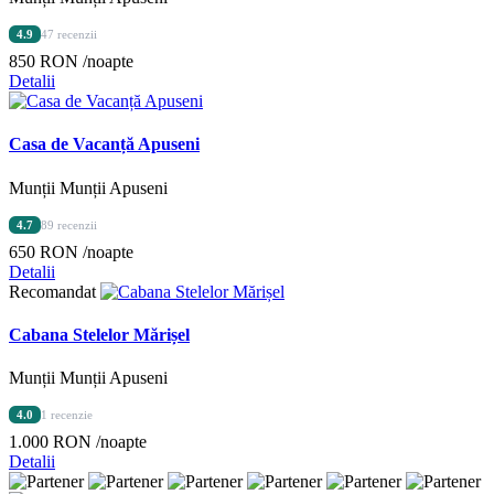
4.9
47 recenzii
850 RON
/noapte
Detalii
Casa de Vacanță Apuseni
Munții Munții Apuseni
4.7
89 recenzii
650 RON
/noapte
Detalii
Recomandat
Cabana Stelelor Mărișel
Munții Munții Apuseni
4.0
1 recenzie
1.000 RON
/noapte
Detalii