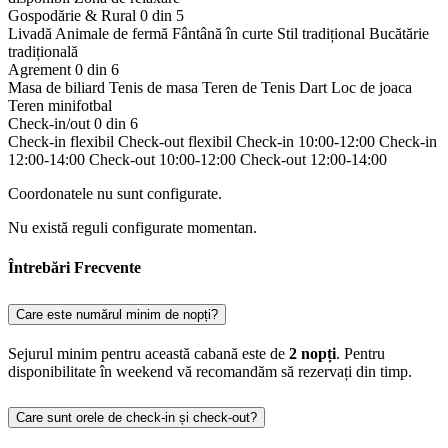
Gospodărie & Rural
0 din 5
Livadă
Animale de fermă
Fântână în curte
Stil tradițional
Bucătărie
tradițională
Agrement
0 din 6
Masa de biliard
Tenis de masa
Teren de Tenis
Dart
Loc de joaca
Teren minifotbal
Check-in/out
0 din 6
Check-in flexibil
Check-out flexibil
Check-in 10:00-12:00
Check-in
12:00-14:00
Check-out 10:00-12:00
Check-out 12:00-14:00
Coordonatele nu sunt configurate.
Nu există reguli configurate momentan.
Întrebări Frecvente
Care este numărul minim de nopți?
Sejurul minim pentru această cabană este de
2 nopți
. Pentru
disponibilitate în weekend vă recomandăm să rezervați din timp.
Care sunt orele de check-in și check-out?