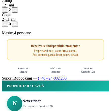
Adulți
12+ ani
2
−
+
Copii
2–11 ani
0
−
+
Maxim 4 persoane
Rezervare indisponibilă momentan
Proprietarul nu și-a confirmat contul.
Poți contacta gazda direct pentru detalii.
Rezervare
Fără Taxe
Anulare
Sigură
Ascunse
Gratuită 72h
Suport
Robooking
—
(+40)724-882.233
PROPRIETAR / GAZDĂ
Neverificat
N
Partener din mai 2026