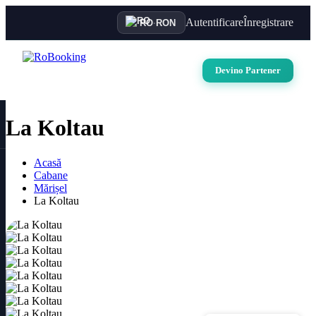
Autentificare
Înregistrare
RO
·
RON
Devino Partener
La Koltau
Acasă
Cabane
Mărișel
La Koltau