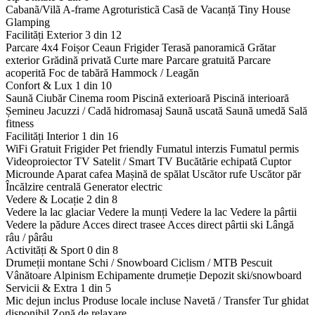
Cabanã/Vilã
A-frame
Agroturisticã
Casã de Vacanță
Tiny House
Glamping
Facilități Exterior
3 din 12
Parcare 4x4
Foișor
Ceaun
Frigider
Terasă panoramică
Grătar
exterior
Grădină privată
Curte mare
Parcare gratuită
Parcare
acoperită
Foc de tabără
Hammock / Leagăn
Confort & Lux
1 din 10
Saună
Ciubăr
Cinema room
Piscină exterioară
Piscină interioară
Șemineu
Jacuzzi / Cadă hidromasaj
Saună uscată
Saună umedă
Sală
fitness
Facilități Interior
1 din 16
WiFi Gratuit
Frigider
Pet friendly
Fumatul interzis
Fumatul permis
Videoproiector
TV Satelit / Smart TV
Bucătărie echipată
Cuptor
Microunde
Aparat cafea
Mașină de spălat
Uscător rufe
Uscător păr
Încălzire centrală
Generator electric
Vedere & Locație
2 din 8
Vedere la lac glaciar
Vedere la munți
Vedere la lac
Vedere la pârtii
Vedere la pădure
Acces direct trasee
Acces direct pârtii ski
Lângă
râu / pârâu
Activități & Sport
0 din 8
Drumeții montane
Schi / Snowboard
Ciclism / MTB
Pescuit
Vânătoare
Alpinism
Echipamente drumeție
Depozit ski/snowboard
Servicii & Extra
1 din 5
Mic dejun inclus
Produse locale incluse
Navetă / Transfer
Tur ghidat
disponibil
Zonă de relaxare