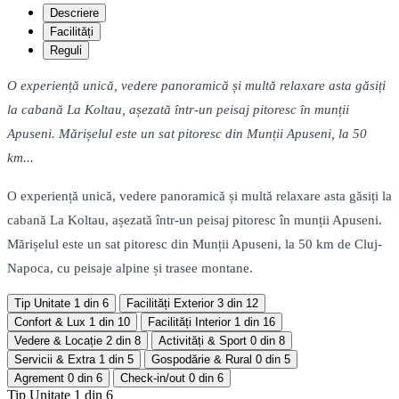
Descriere
Facilități
Reguli
O experiență unică, vedere panoramică și multă relaxare asta găsiți
la cabană La Koltau, așezată într-un peisaj pitoresc în munții
Apuseni. Mărișelul este un sat pitoresc din Munții Apuseni, la 50
km...
O experiență unică, vedere panoramică și multă relaxare asta găsiți la
cabană La Koltau, așezată într-un peisaj pitoresc în munții Apuseni.
Mărișelul este un sat pitoresc din Munții Apuseni, la 50 km de Cluj-
Napoca, cu peisaje alpine și trasee montane.
Tip Unitate
1 din 6
Facilități Exterior
3 din 12
Confort & Lux
1 din 10
Facilități Interior
1 din 16
Vedere & Locație
2 din 8
Activități & Sport
0 din 8
Servicii & Extra
1 din 5
Gospodărie & Rural
0 din 5
Agrement
0 din 6
Check-in/out
0 din 6
Tip Unitate
1 din 6