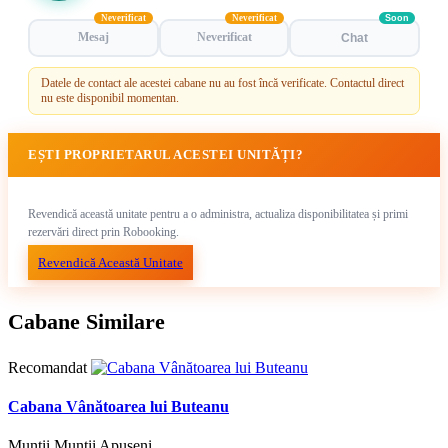
Neverificat
Neverificat
Soon
Mesaj
Neverificat
Chat
Datele de contact ale acestei cabane nu au fost încă verificate. Contactul direct
nu este disponibil momentan.
EȘTI PROPRIETARUL ACESTEI UNITĂȚI?
Revendică această unitate pentru a o administra, actualiza disponibilitatea și primi
rezervări direct prin Robooking.
Revendică Această Unitate
Cabane Similare
Recomandat
Cabana Vânătoarea lui Buteanu
Munții Munții Apuseni