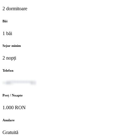
2 dormitoare
Băi
1 băi
Sejur minim
2 nopți
Telefon
+407******81
Preț / Noapte
1.000 RON
Anulare
Gratuită