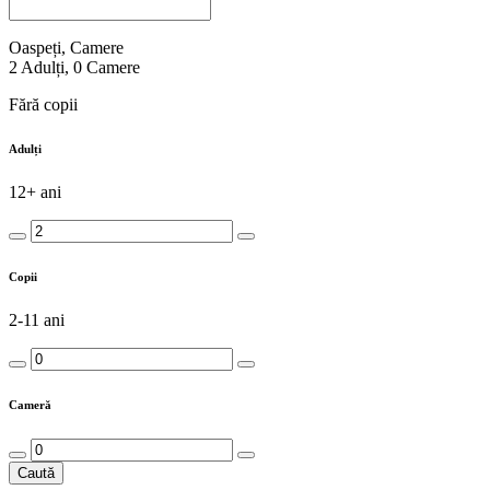
Oaspeți, Camere
2
Adulți
,
0
Camere
Fără copii
Adulți
12+ ani
Copii
2-11 ani
Cameră
Caută