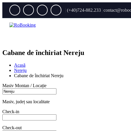
(+40)724-882.233
contact@roboo
Cabane de închiriat Nereju
Acasă
Nereju
Cabane de închiriat Nereju
Masiv Montan / Locație
Masiv, județ sau localitate
Check-in
Check-out