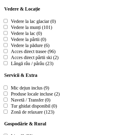
Vedere & Locație
Vedere la lac glaciar
(0)
Vedere la munți
(101)
Vedere la lac
(0)
Vedere la pârtii
(0)
Vedere la pădure
(6)
Acces direct trasee
(96)
Acces direct pârtii ski
(2)
Lângă râu / pârâu
(23)
Servicii & Extra
Mic dejun inclus
(9)
Produse locale incluse
(2)
Navetă / Transfer
(0)
Tur ghidat disponibil
(0)
Zonă de relaxare
(123)
Gospodărie & Rural