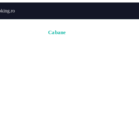
king.ro
Acasă
Hoteluri
Cabane
Tururi
Activități
Zbor