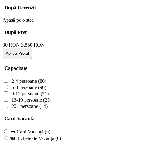
După Recenzii
Apasă pe o stea
După Preț
80
RON
3,850
RON
Aplică Prețul
Capacitate
2-4 persoane
(80)
5-8 persoane
(90)
9-12 persoane
(71)
13-19 persoane
(23)
20+ persoane
(14)
Card Vacanță
🎫 Card Vacanță
(0)
🎟 Tichete de Vacanță
(0)