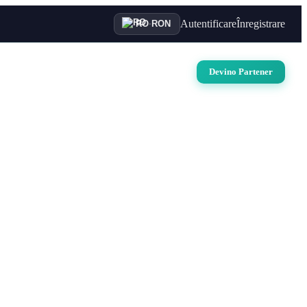
Autentificare
Înregistrare
RO
·
RON
uri
Auto
Croaziere
Contact
Devino Partener