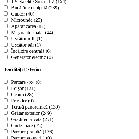
TV Satelit / Smart TV
(154)
Bucătărie echipată
(239)
Cuptor
(40)
Microunde
(25)
Aparat cafea
(82)
Mașină de spălat
(44)
Uscător rufe
(1)
Uscător păr
(1)
Încălzire centrală
(6)
Generator electric
(0)
Facilități Exterior
Parcare 4x4
(0)
Foișor
(121)
Ceaun
(28)
Frigider
(0)
Terasă panoramică
(130)
Grătar exterior
(249)
Grădină privată
(251)
Curte mare
(75)
Parcare gratuită
(176)
Parcare acoperită
(0)