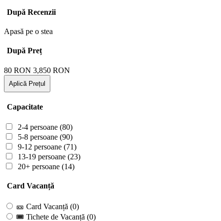
După Recenzii
Apasă pe o stea
După Preț
80
RON
3,850
RON
Aplică Prețul
Capacitate
2-4 persoane
(80)
5-8 persoane
(90)
9-12 persoane
(71)
13-19 persoane
(23)
20+ persoane
(14)
Card Vacanță
🎫 Card Vacanță
(0)
🎟 Tichete de Vacanță
(0)