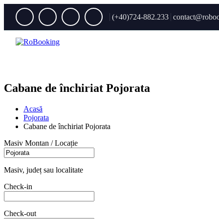
(+40)724-882.233
contact@roboo
Cabane de închiriat Pojorata
Acasă
Pojorata
Cabane de închiriat Pojorata
Masiv Montan / Locație
Masiv, județ sau localitate
Check-in
Check-out