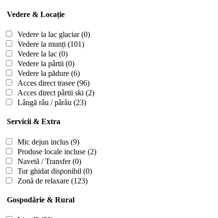
Vedere & Locație
Vedere la lac glaciar
(0)
Vedere la munți
(101)
Vedere la lac
(0)
Vedere la pârtii
(0)
Vedere la pădure
(6)
Acces direct trasee
(96)
Acces direct pârtii ski
(2)
Lângă râu / pârâu
(23)
Servicii & Extra
Mic dejun inclus
(9)
Produse locale incluse
(2)
Navetă / Transfer
(0)
Tur ghidat disponibil
(0)
Zonă de relaxare
(123)
Gospodărie & Rural