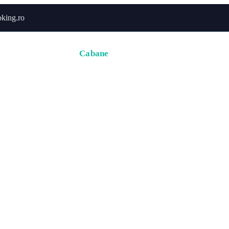
king.ro
Acasă
Hoteluri
Cabane
Tururi
Activități
Zbor