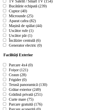
TV Satelit / Smart TV
(154)
Bucătărie echipată
(239)
Cuptor
(40)
Microunde
(25)
Aparat cafea
(82)
Mașină de spălat
(44)
Uscător rufe
(1)
Uscător păr
(1)
Încălzire centrală
(6)
Generator electric
(0)
Facilități Exterior
Parcare 4x4
(0)
Foișor
(121)
Ceaun
(28)
Frigider
(0)
Terasă panoramică
(130)
Grătar exterior
(249)
Grădină privată
(251)
Curte mare
(75)
Parcare gratuită
(176)
Parcare acoperită
(0)