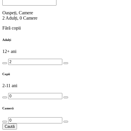
Oaspeți, Camere
2
Adulți
,
0
Camere
Fără copii
Adulți
12+ ani
Copii
2-11 ani
Cameră
Caută