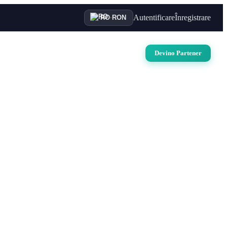
Autentificare
Înregistrare
RO
·
RON
uri
Auto
Croaziere
Contact
Devino Partener