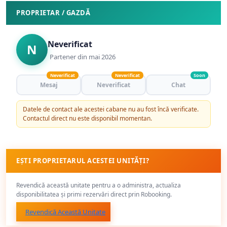
PROPRIETAR / GAZDĂ
Neverificat
N
Partener din mai 2026
Neverificat
Neverificat
Soon
Mesaj
Neverificat
Chat
Datele de contact ale acestei cabane nu au fost încă verificate.
Contactul direct nu este disponibil momentan.
EȘTI PROPRIETARUL ACESTEI UNITĂȚI?
Revendică această unitate pentru a o administra, actualiza
disponibilitatea și primi rezervări direct prin Robooking.
Revendică Această Unitate