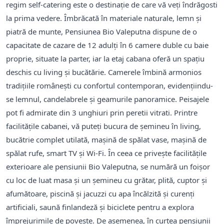
regim self-catering este o destinație de care vă veți îndrăgosti
la prima vedere. Îmbrăcată în materiale naturale, lemn și
piatră de munte, Pensiunea Bio Valeputna dispune de o
capacitate de cazare de 12 adulți în 6 camere duble cu baie
proprie, situate la parter, iar la etaj cabana oferă un spațiu
deschis cu living și bucătărie. Camerele îmbină armonios
tradițiile românești cu confortul contemporan, evidențiindu-
se lemnul, candelabrele și geamurile panoramice. Peisajele
pot fi admirate din 3 unghiuri prin peretii vitrati. Printre
facilitățile cabanei, vă puteți bucura de șemineu în living,
bucătrie complet utilată, mașină de spălat vase, mașină de
spălat rufe, smart TV și Wi-Fi. În ceea ce privește facilitățile
exterioare ale pensiunii Bio Valeputna, se numără un foișor
cu loc de luat masa și un șemineu cu grătar, plită, cuptor și
afumătoare, piscină şi jacuzzi cu apa încălzită şi curenţi
artificiali, saună finlandeză şi biciclete pentru a explora
împrejurimile de poveste. De asemenea, în curtea pensiunii