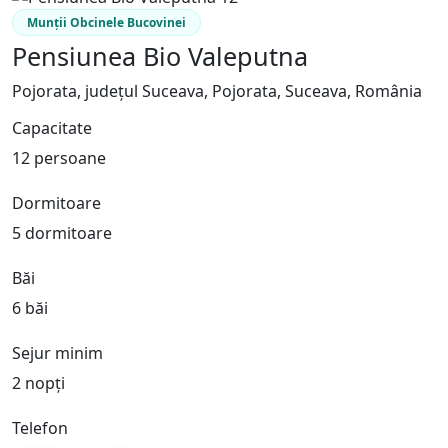
Munții Obcinele Bucovinei
Pensiunea Bio Valeputna
Pojorata, județul Suceava, Pojorata, Suceava, România
Capacitate
12 persoane
Dormitoare
5 dormitoare
Băi
6 băi
Sejur minim
2 nopți
Telefon