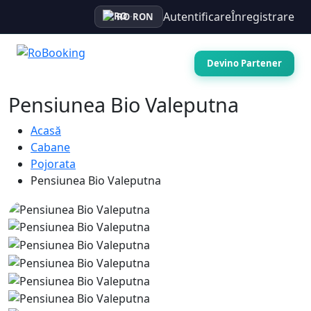
Autentificare
Înregistrare
RO
·
RON
Devino Partener
Pensiunea Bio Valeputna
Acasă
Cabane
Pojorata
Pensiunea Bio Valeputna