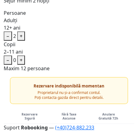
Sejur minim 2 nopți
Persoane
Adulți
12+ ani
−
2
+
Copii
2–11 ani
−
0
+
Maxim 12 persoane
Rezervare indisponibilă momentan
Proprietarul nu și-a confirmat contul.
Poți contacta gazda direct pentru detalii.
Rezervare
Fără Taxe
Anulare
Sigură
Ascunse
Gratuită 72h
Suport
Robooking
—
(+40)724-882.233