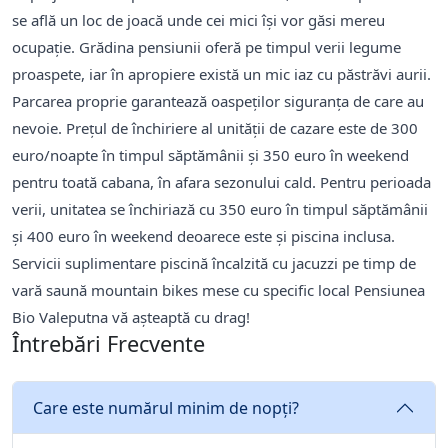
se află un loc de joacă unde cei mici își vor găsi mereu
ocupație. Grădina pensiunii oferă pe timpul verii legume
proaspete, iar în apropiere există un mic iaz cu păstrăvi aurii.
Parcarea proprie garantează oaspeților siguranța de care au
nevoie. Prețul de închiriere al unității de cazare este de 300
euro/noapte în timpul săptămânii și 350 euro în weekend
pentru toată cabana, în afara sezonului cald. Pentru perioada
verii, unitatea se închiriază cu 350 euro în timpul săptămânii
și 400 euro în weekend deoarece este și piscina inclusa.
Servicii suplimentare piscină încalzită cu jacuzzi pe timp de
vară saună mountain bikes mese cu specific local Pensiunea
Bio Valeputna vă așteaptă cu drag!
Întrebări Frecvente
Care este numărul minim de nopți?