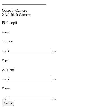
Oaspeți, Camere
2
Adulți
,
0
Camere
Fără copii
Adulți
12+ ani
Copii
2-11 ani
Cameră
Caută