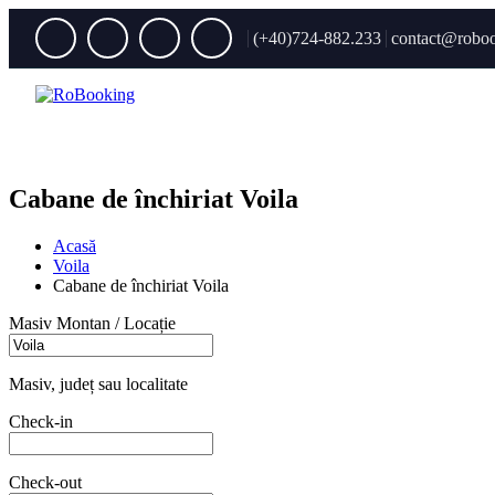
(+40)724-882.233
contact@roboo
Cabane de închiriat Voila
Acasă
Voila
Cabane de închiriat Voila
Masiv Montan / Locație
Masiv, județ sau localitate
Check-in
Check-out