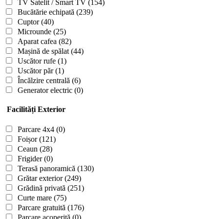
TV Satelit / Smart TV
(154)
Bucătărie echipată
(239)
Cuptor
(40)
Microunde
(25)
Aparat cafea
(82)
Mașină de spălat
(44)
Uscător rufe
(1)
Uscător păr
(1)
Încălzire centrală
(6)
Generator electric
(0)
Facilități Exterior
Parcare 4x4
(0)
Foișor
(121)
Ceaun
(28)
Frigider
(0)
Terasă panoramică
(130)
Grătar exterior
(249)
Grădină privată
(251)
Curte mare
(75)
Parcare gratuită
(176)
Parcare acoperită
(0)