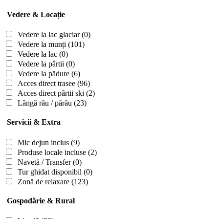
Vedere & Locație
Vedere la lac glaciar
(0)
Vedere la munți
(101)
Vedere la lac
(0)
Vedere la pârtii
(0)
Vedere la pădure
(6)
Acces direct trasee
(96)
Acces direct pârtii ski
(2)
Lângă râu / pârâu
(23)
Servicii & Extra
Mic dejun inclus
(9)
Produse locale incluse
(2)
Navetă / Transfer
(0)
Tur ghidat disponibil
(0)
Zonă de relaxare
(123)
Gospodărie & Rural