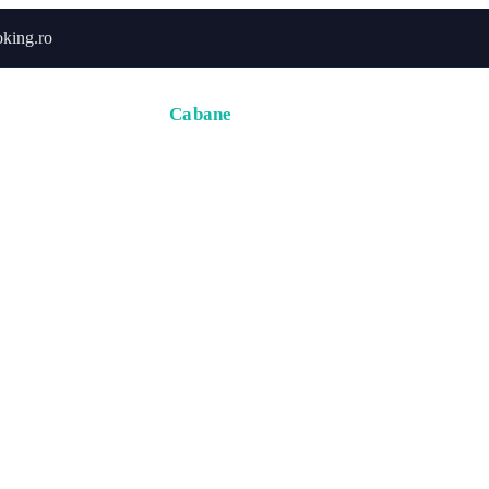
king.ro
Acasă
Hoteluri
Cabane
Tururi
Activități
Zbor