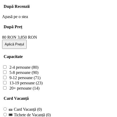
După Recenzii
Apasă pe o stea
După Preț
80
RON
3,850
RON
Aplică Prețul
Capacitate
2-4 persoane
(80)
5-8 persoane
(90)
9-12 persoane
(71)
13-19 persoane
(23)
20+ persoane
(14)
Card Vacanță
🎫 Card Vacanță
(0)
🎟 Tichete de Vacanță
(0)