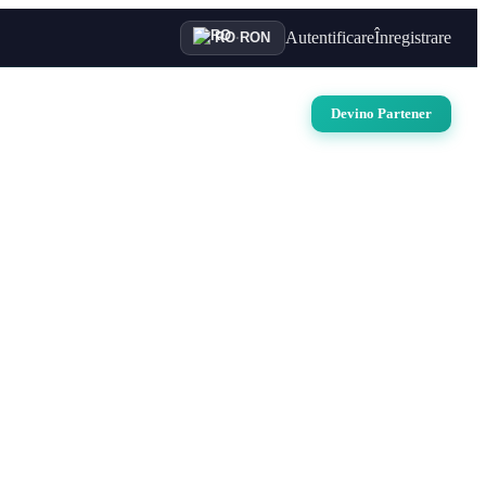
Autentificare
Înregistrare
RO
·
RON
uri
Auto
Croaziere
Contact
Devino Partener