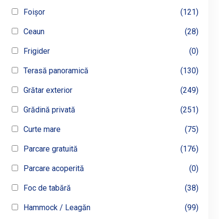
Foișor
(121)
Ceaun
(28)
Frigider
(0)
Terasă panoramică
(130)
Grătar exterior
(249)
Grădină privată
(251)
Curte mare
(75)
Parcare gratuită
(176)
Parcare acoperită
(0)
Foc de tabără
(38)
Hammock / Leagăn
(99)