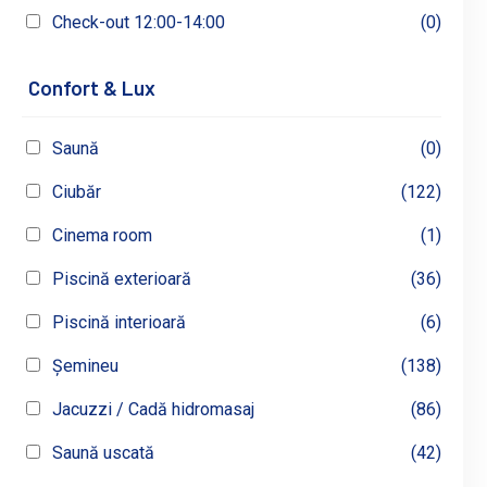
Check-out 12:00-14:00
(0)
Confort & Lux
Saună
(0)
Ciubăr
(122)
Cinema room
(1)
Piscină exterioară
(36)
Piscină interioară
(6)
Șemineu
(138)
Jacuzzi / Cadă hidromasaj
(86)
Saună uscată
(42)