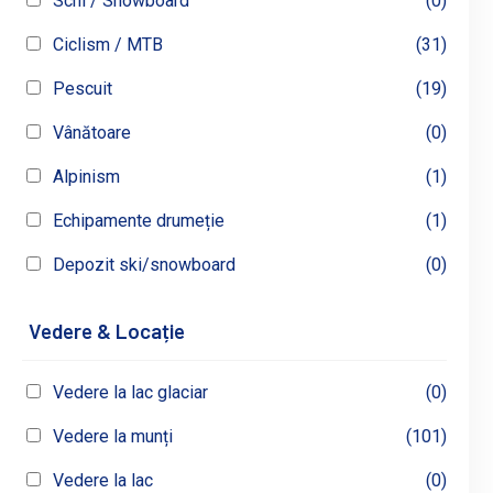
Schi / Snowboard
(0)
Ciclism / MTB
(31)
Pescuit
(19)
Vânătoare
(0)
Alpinism
(1)
Echipamente drumeție
(1)
Depozit ski/snowboard
(0)
Vedere & Locație
Vedere la lac glaciar
(0)
Vedere la munți
(101)
Vedere la lac
(0)