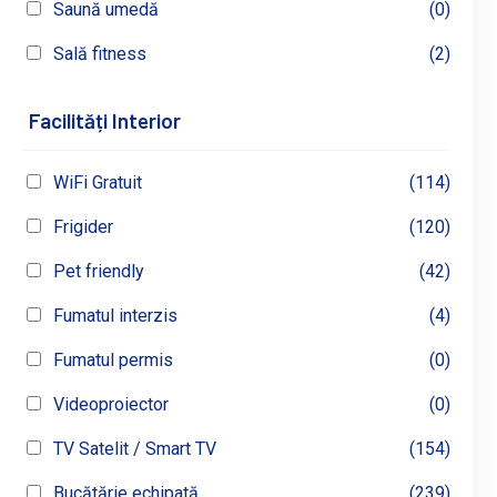
Saună umedă
(0)
Sală fitness
(2)
Facilități Interior
WiFi Gratuit
(114)
Frigider
(120)
Pet friendly
(42)
Fumatul interzis
(4)
Fumatul permis
(0)
Videoproiector
(0)
TV Satelit / Smart TV
(154)
Bucătărie echipată
(239)