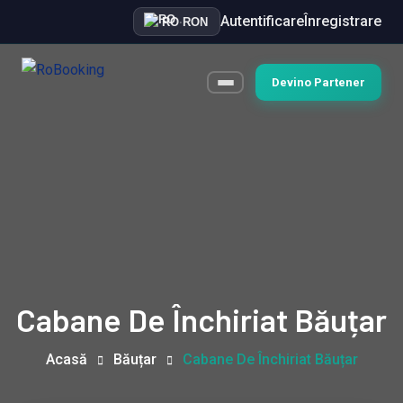
Autentificare
Înregistrare
RO
·
RON
Devino Partener
Cabane De Închiriat Băuțar
Acasă
Băuțar
Cabane De Închiriat Băuțar