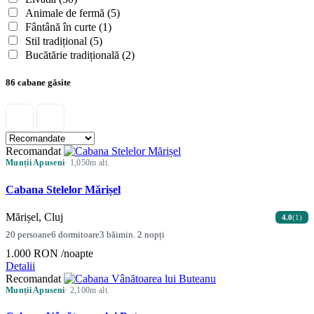
Animale de fermă
(5)
Fântână în curte
(1)
Stil tradițional
(5)
Bucătărie tradițională
(2)
86 cabane găsite
Recomandat
Munții Apuseni
· 1,050m alt.
Cabana Stelelor Mărișel
Mărișel, Cluj
4.0
(1)
20 persoane
6 dormitoare
3 băi
min. 2 nopți
1.000 RON
/noapte
Detalii
Recomandat
Munții Apuseni
· 2,100m alt.