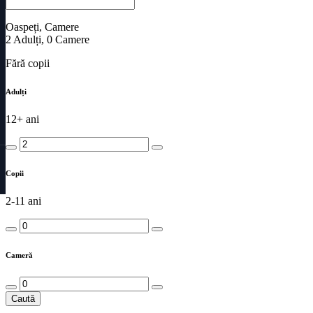
Oaspeți, Camere
2
Adulți
,
0
Camere
Fără copii
Adulți
12+ ani
Copii
2-11 ani
Cameră
Caută