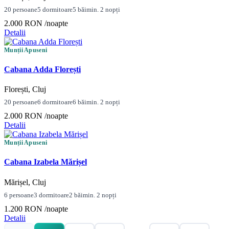
20 persoane
5 dormitoare
5 băi
min. 2 nopți
2.000 RON
/noapte
Detalii
Munții Apuseni
Cabana Adda Florești
Florești, Cluj
20 persoane
6 dormitoare
6 băi
min. 2 nopți
2.000 RON
/noapte
Detalii
Munții Apuseni
Cabana Izabela Mărișel
Mărișel, Cluj
6 persoane
3 dormitoare
2 băi
min. 2 nopți
1.200 RON
/noapte
Detalii