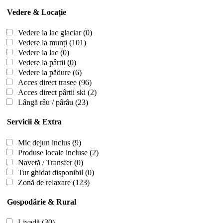
Vedere & Locație
Vedere la lac glaciar
(0)
Vedere la munți
(101)
Vedere la lac
(0)
Vedere la pârtii
(0)
Vedere la pădure
(6)
Acces direct trasee
(96)
Acces direct pârtii ski
(2)
Lângă râu / pârâu
(23)
Servicii & Extra
Mic dejun inclus
(9)
Produse locale incluse
(2)
Navetă / Transfer
(0)
Tur ghidat disponibil
(0)
Zonă de relaxare
(123)
Gospodărie & Rural
Livadă
(30)