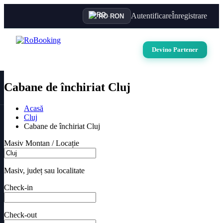
Autentificare
Înregistrare
RO
·
RON
Devino Partener
Cabane de închiriat Cluj
Acasă
Cluj
Cabane de închiriat Cluj
Masiv Montan / Locație
Masiv, județ sau localitate
Check-in
Check-out