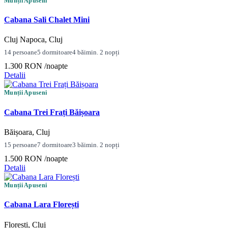
Munții Apuseni
Cabana Sali Chalet Mini
Cluj Napoca, Cluj
14 persoane
5 dormitoare
4 băi
min. 2 nopți
1.300 RON
/noapte
Detalii
Munții Apuseni
Cabana Trei Frați Băișoara
Băișoara, Cluj
15 persoane
7 dormitoare
3 băi
min. 2 nopți
1.500 RON
/noapte
Detalii
Munții Apuseni
Cabana Lara Florești
Florești, Cluj