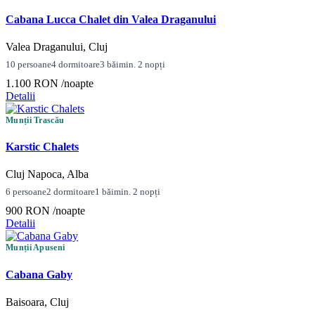
Cabana Lucca Chalet din Valea Draganului
Valea Draganului, Cluj
10 persoane
4 dormitoare
3 băi
min. 2 nopți
1.100 RON
/noapte
Detalii
Munții Trascău
Karstic Chalets
Cluj Napoca, Alba
6 persoane
2 dormitoare
1 băi
min. 2 nopți
900 RON
/noapte
Detalii
Munții Apuseni
Cabana Gaby
Baisoara, Cluj