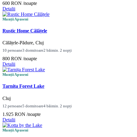
600 RON
/noapte
Detalii
Munții Apuseni
Rustic Home Călățele
Călățele-Pădure, Cluj
10 persoane
3 dormitoare
2 băi
min. 2 nopți
800 RON
/noapte
Detalii
Munții Apuseni
Tarnița Forest Lake
Cluj
12 persoane
5 dormitoare
4 băi
min. 2 nopți
1.925 RON
/noapte
Detalii
Munții Apuseni