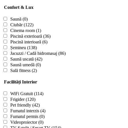
Confort & Lux
Saună
(0)
Ciubăr
(122)
Cinema room
(1)
Piscină exterioară
(36)
Piscină interioară
(6)
Șemineu
(138)
Jacuzzi / Cadă hidromasaj
(86)
Saună uscată
(42)
Saună umedă
(0)
Sală fitness
(2)
Facilități Interior
WiFi Gratuit
(114)
Frigider
(120)
Pet friendly
(42)
Fumatul interzis
(4)
Fumatul permis
(0)
Videoproiector
(0)
TV Satelit / Smart TV
(154)