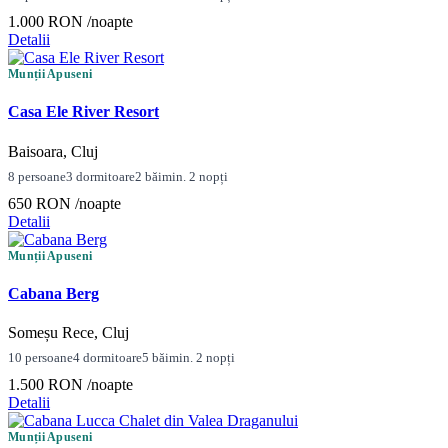
1.000 RON
/noapte
Detalii
Munții Apuseni
Casa Ele River Resort
Baisoara, Cluj
8 persoane
3 dormitoare
2 băi
min. 2 nopți
650 RON
/noapte
Detalii
Munții Apuseni
Cabana Berg
Someșu Rece, Cluj
10 persoane
4 dormitoare
5 băi
min. 2 nopți
1.500 RON
/noapte
Detalii
Munții Apuseni