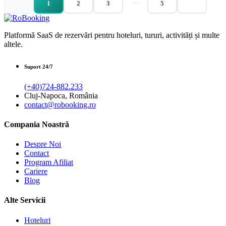
1
2
3
···
5
Platformă SaaS de rezervări pentru hoteluri, tururi, activități și multe
altele.
Suport 24/7
(+40)724-882.233
Cluj-Napoca, România
contact@robooking.ro
Compania Noastră
Despre Noi
Contact
Program Afiliat
Cariere
Blog
Alte Servicii
Hoteluri