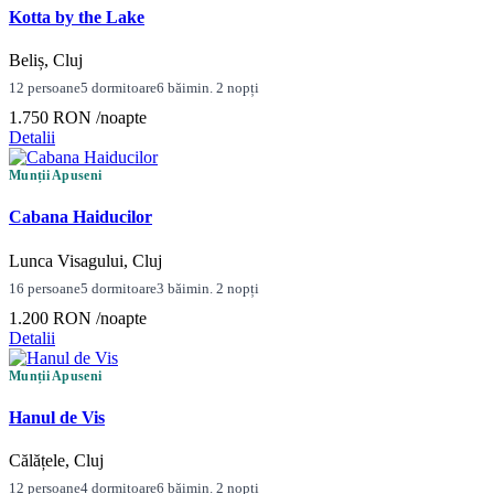
Kotta by the Lake
Beliș, Cluj
12 persoane
5 dormitoare
6 băi
min. 2 nopți
1.750 RON
/noapte
Detalii
Munții Apuseni
Cabana Haiducilor
Lunca Visagului, Cluj
16 persoane
5 dormitoare
3 băi
min. 2 nopți
1.200 RON
/noapte
Detalii
Munții Apuseni
Hanul de Vis
Călățele, Cluj
12 persoane
4 dormitoare
6 băi
min. 2 nopți