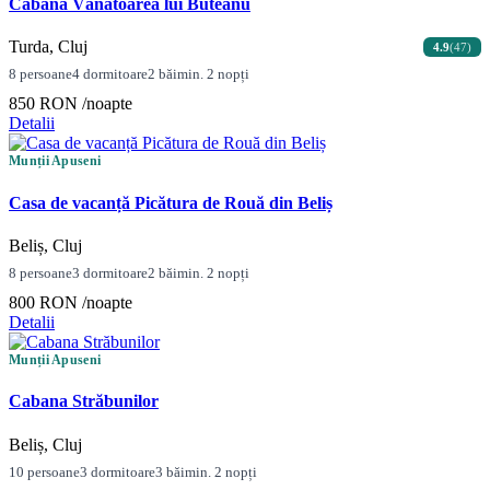
Cabana Vânătoarea lui Buteanu
Turda, Cluj
4.9
(47)
8 persoane
4 dormitoare
2 băi
min. 2 nopți
850 RON
/noapte
Detalii
Munții Apuseni
Casa de vacanță Picătura de Rouă din Beliș
Beliș, Cluj
8 persoane
3 dormitoare
2 băi
min. 2 nopți
800 RON
/noapte
Detalii
Munții Apuseni
Cabana Străbunilor
Beliș, Cluj
10 persoane
3 dormitoare
3 băi
min. 2 nopți