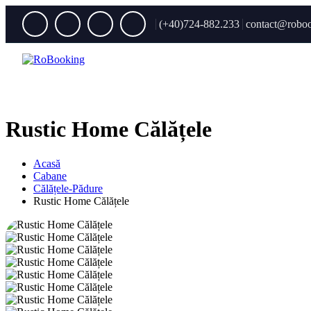
(+40)724-882.233
contact@roboo
Rustic Home Călățele
Acasă
Cabane
Călățele-Pădure
Rustic Home Călățele