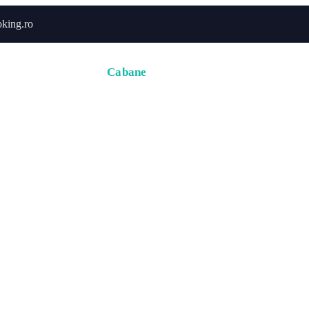
king.ro
Acasă
Hoteluri
Cabane
Tururi
Activități
Zbor