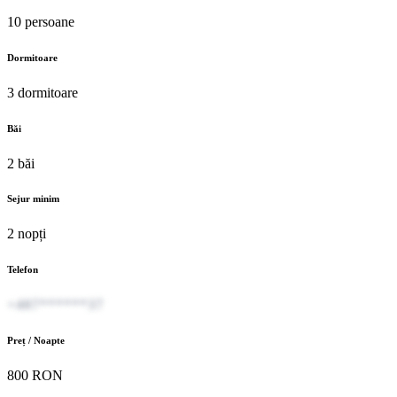
10 persoane
Dormitoare
3 dormitoare
Băi
2 băi
Sejur minim
2 nopți
Telefon
+407******37
Preț / Noapte
800 RON