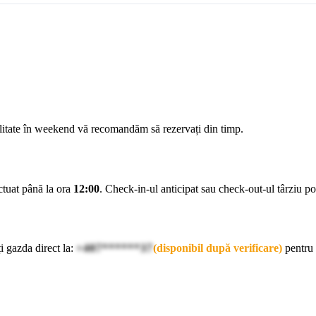
ilitate în weekend vă recomandăm să rezervați din timp.
ectuat până la ora
12:00
. Check-in-ul anticipat sau check-out-ul târziu pot 
i gazda direct la:
+407******37
(disponibil după verificare)
pentru 