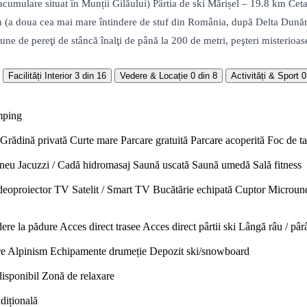
umulare situat în Munții Gilăului) Pârtia de ski Mărișel – 19.8 km Ceta
5 km (a doua cea mai mare întindere de stuf din România, după Delta Dună
spune de pereţi de stâncă înalţi de până la 200 de metri, peşteri misterio
Facilități Interior
3 din 16
Vedere & Locație
0 din 8
Activități & Sport
0
mping
Grădină privată
Curte mare
Parcare gratuită
Parcare acoperită
Foc de t
neu
Jacuzzi / Cadă hidromasaj
Saună uscată
Saună umedă
Sală fitness
deoproiector
TV Satelit / Smart TV
Bucătărie echipată
Cuptor
Microun
ere la pădure
Acces direct trasee
Acces direct pârtii ski
Lângă râu / pâr
re
Alpinism
Echipamente drumeție
Depozit ski/snowboard
disponibil
Zonă de relaxare
adițională