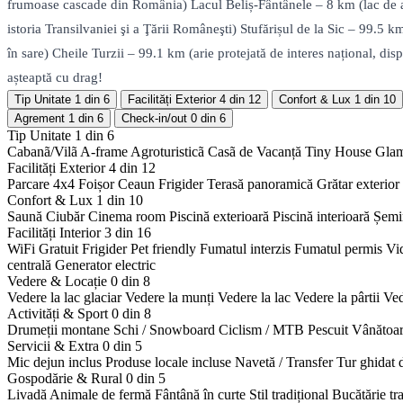
frumoase cascade din România) Lacul Beliș-Fântânele – 8 km (lac de ac
istoria Transilvaniei şi a Ţării Româneşti) Stufărișul de la Sic – 99.
în sare) Cheile Turzii – 99.1 km (arie protejată de interes național, di
așteaptă cu drag!
Tip Unitate
1 din 6
Facilități Exterior
4 din 12
Confort & Lux
1 din 10
Agrement
1 din 6
Check-in/out
0 din 6
Tip Unitate
1 din 6
Cabanã/Vilã
A-frame
Agroturisticã
Casã de Vacanță
Tiny House
Gla
Facilități Exterior
4 din 12
Parcare 4x4
Foișor
Ceaun
Frigider
Terasă panoramică
Grătar exterior
Confort & Lux
1 din 10
Saună
Ciubăr
Cinema room
Piscină exterioară
Piscină interioară
Șemi
Facilități Interior
3 din 16
WiFi Gratuit
Frigider
Pet friendly
Fumatul interzis
Fumatul permis
Vi
centrală
Generator electric
Vedere & Locație
0 din 8
Vedere la lac glaciar
Vedere la munți
Vedere la lac
Vedere la pârtii
Ved
Activități & Sport
0 din 8
Drumeții montane
Schi / Snowboard
Ciclism / MTB
Pescuit
Vânătoa
Servicii & Extra
0 din 5
Mic dejun inclus
Produse locale incluse
Navetă / Transfer
Tur ghidat 
Gospodărie & Rural
0 din 5
Livadă
Animale de fermă
Fântână în curte
Stil tradițional
Bucătărie tr