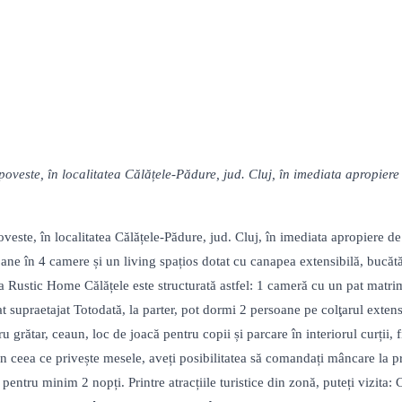
veste, în localitatea Călățele-Pădure, jud. Cluj, în imediata apropiere d
ste, în localitatea Călățele-Pădure, jud. Cluj, în imediata apropiere de B
ne în 4 camere și un living spațios dotat cu canapea extensibilă, bucătă
a Rustic Home Călățele este structurată astfel: 1 cameră cu un pat matrim
 supraetajat Totodată, la parter, pot dormi 2 persoane pe colţarul exten
rătar, ceaun, loc de joacă pentru copii și parcare în interiorul curții, 
 În ceea ce privește mesele, aveți posibilitatea să comandați mâncare la pr
 pentru minim 2 nopți. Printre atracțiile turistice din zonă, puteți vizit