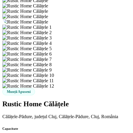
Munții Apuseni
Rustic Home Călățele
Călățele-Pădure, județul Cluj, Călățele-Pădure, Cluj, România
Capacitate