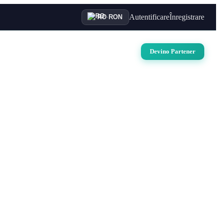
Autentificare
Înregistrare
RO
·
RON
uri
Auto
Croaziere
Contact
Devino Partener