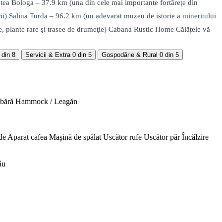
tea Bologa – 37.9 km (una din cele mai importante fortăreţe din
rii) Salina Turda – 96.2 km (un adevarat muzeu de istorie a mineritului
ase, plante rare şi trasee de drumeţie) Cabana Rustic Home Călățele vă
 din 8
Servicii & Extra
0 din 5
Gospodărie & Rural
0 din 5
abără
Hammock / Leagăn
de
Aparat cafea
Mașină de spălat
Uscător rufe
Uscător păr
Încălzire
âu