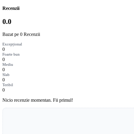
Recenzii
0.0
Bazat pe 0 Recenzii
Excepțional
0
Foarte bun
0
Mediu
0
Slab
0
Teribil
0
Nicio recenzie momentan. Fii primul!