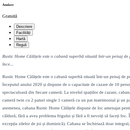
Anulare
Gratuită
Descriere
Facilități
Hartă
Reguli
Rustic Home Călățele este o cabană superbă situată într-un peisaj de po
înce...
Rustic Home Călățele este o cabană superbă situată într-un peisaj de pove
începutul anului 2020 și dispune de o capacitate de cazare de 10 persoa
spectaculoasă din fiecare cameră. La nivelul spațiilor de cazare, caban
cameră twin cu 2 paturi single 1 cameră cu un pat matrimonial şi un pat
asemenea, cabana Rustic Home Călățele dispune de loc amenajat pentru g
căldură, fără a avea problema frigului și fără a fi nevoiți să faceți foc.
excepția zilelor de joi și duminică). Cabana se închiriază doar integral,