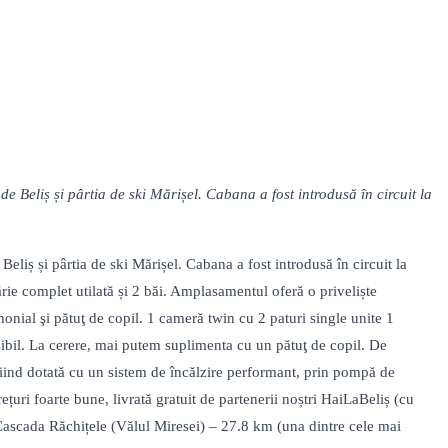
e Beliș și pârtia de ski Mărișel. Cabana a fost introdusă în circuit la
eliș și pârtia de ski Mărișel. Cabana a fost introdusă în circuit la
rie complet utilată și 2 băi. Amplasamentul oferă o priveliște
onial şi pătuţ de copil. 1 cameră twin cu 2 paturi single unite 1
sibil. La cerere, mai putem suplimenta cu un pătuţ de copil. De
fiind dotată cu un sistem de încălzire performant, prin pompă de
ețuri foarte bune, livrată gratuit de partenerii noștri HaiLaBeliș (cu
a: Cascada Răchițele (Vălul Miresei) – 27.8 km (una dintre cele mai