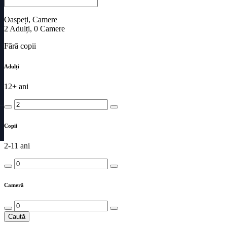
Oaspeți, Camere
2
Adulți
,
0
Camere
Fără copii
Adulți
12+ ani
Copii
2-11 ani
Cameră
Caută