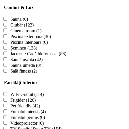
Confort & Lux
Saună
(0)
Ciubăr
(122)
Cinema room
(1)
Piscină exterioară
(36)
Piscină interioară
(6)
Șemineu
(138)
Jacuzzi / Cadă hidromasaj
(86)
Saună uscată
(42)
Saună umedă
(0)
Sală fitness
(2)
Facilități Interior
WiFi Gratuit
(114)
Frigider
(120)
Pet friendly
(42)
Fumatul interzis
(4)
Fumatul permis
(0)
Videoproiector
(0)
TV Satelit / Smart TV
(154)