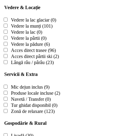
Vedere & Locație
Vedere la lac glaciar
(0)
Vedere la munți
(101)
Vedere la lac
(0)
Vedere la pârtii
(0)
Vedere la pădure
(6)
Acces direct trasee
(96)
Acces direct pârtii ski
(2)
Lângă râu / pârâu
(23)
Servicii & Extra
Mic dejun inclus
(9)
Produse locale incluse
(2)
Navetă / Transfer
(0)
Tur ghidat disponibil
(0)
Zonă de relaxare
(123)
Gospodărie & Rural
Livadă
(30)