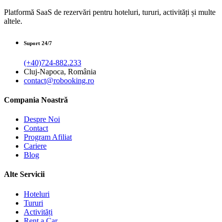
Platformă SaaS de rezervări pentru hoteluri, tururi, activități și multe
altele.
Suport 24/7
(+40)724-882.233
Cluj-Napoca, România
contact@robooking.ro
Compania Noastră
Despre Noi
Contact
Program Afiliat
Cariere
Blog
Alte Servicii
Hoteluri
Tururi
Activități
Rent a Car