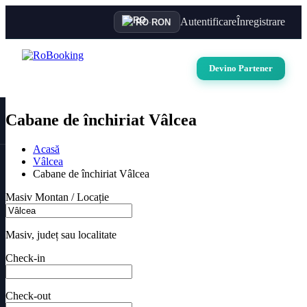
Autentificare
Înregistrare
RO
·
RON
Devino Partener
Cabane de închiriat Vâlcea
Acasă
Vâlcea
Cabane de închiriat Vâlcea
Masiv Montan / Locație
Masiv, județ sau localitate
Check-in
Check-out